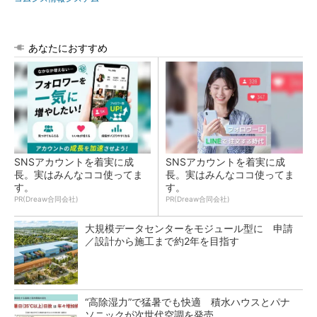
あなたにおすすめ
SNSアカウントを着実に成
SNSアカウントを着実に成
長。実はみんなココ使ってま
長。実はみんなココ使ってま
す。
す。
PR(Dreaw合同会社)
PR(Dreaw合同会社)
大規模データセンターをモジュール型に 申請
／設計から施工まで約2年を目指す
“高除湿力”で猛暑でも快適 積水ハウスとパナ
ソニックが次世代空調を発売