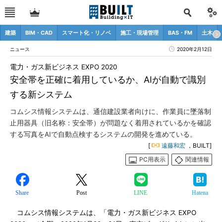
建築
BIM・CAD
スマート化・リノベ
施工・現場管理
BAS・FM
土木
ニュース
2020年2月12日
電力・ガス新ビジネス EXPO 2020
安全帯を正確に着用しているか、AIが自動で識別
する新システム
コムシス情報システムは、通信建設業者向けに、作業員に墜落制
止用器具（旧名称：安全帯）が問題なく着用されているかを確認
する写真をAIで自動点検するシステムの開発を進めている。
[
遠藤和宏
，BUILT]
PC用表示
関連情報
Share
Post
LINE
Hatena
コムシス情報システムは、「電力・ガス新ビジネス EXPO