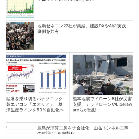
地場ゼネコン22社が集結、建設DXやAIの実践
事例を共有
猛暑を乗り切るパナソニック
熊本地震でドローン6社が災害
製エアコン「エオリア」 草
支援、テラドローンやLiberaw
津生産ラインを50％自動化へ
areらが出動
鹿島が演算工房を子会社化 山岳トンネル工事
の建設ICTを内製化