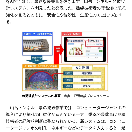
をAIで予測し、最適な装薬量を導き出す「山岳トンネルAI発破設
計システム」を開発したと発表した。熟練技術者の暗黙知の形式
知化を図るとともに、安全性や経済性、生産性の向上につなげ
る。
AI発破設計システムの概要
出典：戸田建設プレスリリース
山岳トンネル工事の発破作業では、コンピュータージャンボの
導入により削孔の自動化が進んでいる一方、爆薬の装薬量は熟練
技術者の経験的判断に委ねられている。新システムは、コンピュ
ータージャンボの削孔エネルギーなどのデータを入力すると、過