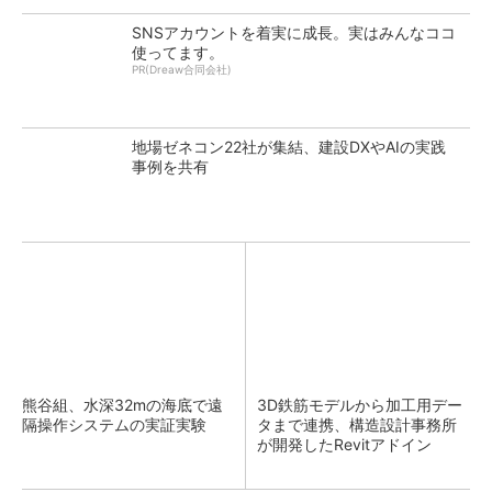
SNSアカウントを着実に成長。実はみんなココ
使ってます。
PR(Dreaw合同会社)
地場ゼネコン22社が集結、建設DXやAIの実践
事例を共有
熊谷組、水深32mの海底で遠
3D鉄筋モデルから加工用デー
隔操作システムの実証実験
タまで連携、構造設計事務所
が開発したRevitアドイン