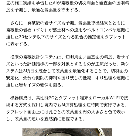
去の施工実績を学習したAIが発破後の切羽周面と垂直面の掘削精
度を予測し、最適な装薬量を導出する。
さらに、発破後の岩サイズも予測。装薬量導出結果とともに、
発破後の岩石（ずり）が盛土材への流用やベルトコンベヤ運搬に
適した30センチ以下のサイズとなる割合の推定値をタブレット
に表示する。
従来の発破設計システムは、切羽周面／垂直面の精度、岩サイ
ズといった評価指標の一部を対象とするものが主流だった。新シ
ステムは3項目を統合して装薬量を最適化することで、切羽面の
安定化、余分な掘削の抑制や掘り残しの低減、ずり処理や運搬に
適した岩サイズの確保を図る。
機器構成は、高性能PCとタブレット端末をローカルWi-Fiで接
続する方式を採用し坑内でもAI演算処理を短時間で実行できる。
タブレット画面上には孔ごとの装薬量を円の大きさと色で表示
し、装薬量の違いを直感的に把握できる。