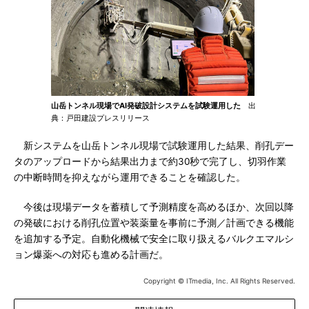
山岳トンネル現場でAI発破設計システムを試験運用した
出
典：戸田建設プレスリリース
新システムを山岳トンネル現場で試験運用した結果、削孔デー
タのアップロードから結果出力まで約30秒で完了し、切羽作業
の中断時間を抑えながら運用できることを確認した。
今後は現場データを蓄積して予測精度を高めるほか、次回以降
の発破における削孔位置や装薬量を事前に予測／計画できる機能
を追加する予定。自動化機械で安全に取り扱えるバルクエマルシ
ョン爆薬への対応も進める計画だ。
Copyright © ITmedia, Inc. All Rights Reserved.