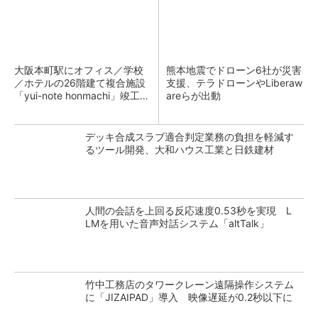
大阪本町駅にオフィス／学校
熊本地震でドローン6社が災害
／ホテルの26階建て複合施設
支援、テラドローンやLiberaw
「yui-note honmachi」竣工、
areらが出動
大成建設
デッキ合成スラブ適合判定業務の負担を軽減す
るツール開発、大和ハウス工業と日鉄建材
人間の会話を上回る反応速度0.53秒を実現 L
LMを用いた音声対話システム「altTalk」
竹中工務店のタワークレーン遠隔操作システム
に「JIZAIPAD」導入 映像遅延が0.2秒以下に