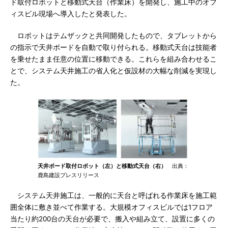
ド取付ロボットと移動式天台（作業床）を開発し、施工中のオフ
ィスビル現場へ導入したと発表した。
ロボットはテムザックと共同開発したもので、タブレットから
の指示で天井ボードを自動で取り付られる。移動式天台は技能者
を乗せたまま任意の位置に移動できる。これらを組み合わせるこ
とで、システム天井施工の省人化と仮設材の大幅な削減を実現し
た。
天井ボード取付ロボット（左）と移動式天台（右）
出典：
鹿島建設プレスリリース
システム天井施工は、一般的に天台と呼ばれる作業床を施工範
囲全体に敷き並べて作業する。大規模オフィスビルでは1フロア
当たり約200台の天台が必要で、搬入や組み立て、設置に多くの