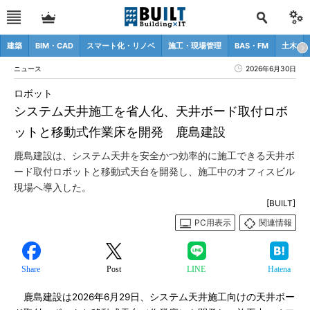
建築
BIM・CAD
スマート化・リノベ
施工・現場管理
BAS・FM
土木
ニュース
2026年6月30日
ロボット
システム天井施工を省人化、天井ボード取付ロボ
ットと移動式作業床を開発 鹿島建設
鹿島建設は、システム天井を安全かつ効率的に施工できる天井ボ
ード取付ロボットと移動式天台を開発し、施工中のオフィスビル
現場へ導入した。
[BUILT]
PC用表示
関連情報
Share
Post
LINE
Hatena
鹿島建設は2026年6月29日、システム天井施工向けの天井ボー