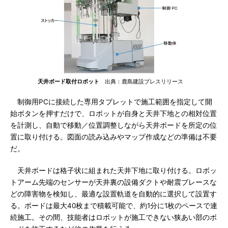
天井ボード取付ロボット
出典：鹿島建設プレスリリース
制御用PCに接続した専用タブレットで施工範囲を指定して開
始ボタンを押すだけで、ロボットが自身と天井下地との相対位置
を計測し、自動で移動／位置調整しながら天井ボードを所定の位
置に取り付ける。図面の読み込みやマップ作成などの準備は不要
だ。
天井ボードは格子状に組まれた天井下地に取り付ける。ロボッ
トアーム先端のセンサーが天井裏の設備ダクトや耐震ブレースな
どの障害物を検知し、最適な設置軌道を自動的に選択して設置す
る。ボードは最大40枚まで積載可能で、約1分に1枚のペースで連
続施工。その間、技能者はロボットが施工できない狭あい部のボ