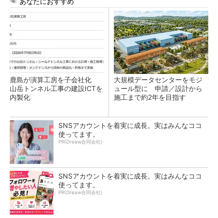
あなたにおすすめ
鹿島が演算工房を子会社化
大規模データセンターをモジ
山岳トンネル工事の建設ICTを
ュール型に 申請／設計から
内製化
施工まで約2年を目指す
SNSアカウントを着実に成長。実はみんなココ
使ってます。
PR(Dreaw合同会社)
SNSアカウントを着実に成長。実はみんなココ
使ってます。
PR(Dreaw合同会社)