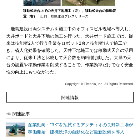
移動式天台上での天井下地施工（左）、移動式天台の駆動装
置（右）
出典：鹿島建設プレスリリース
鹿島建設は両システムを施工中のオフィスビル現場へ導入し、
天井ボードと天井下地の施工を行った。天井ボード施工では、従
来は技能者2人で行う作業をロボット2台と技能者1人で施工で
き、省人化効果を確認した。天井下地施工では移動式天台の活用
により、従来工法と比較して天台数を約9割削減した。大量の天
台の設置や移動作業を削減することで、作業効率だけでなく安全
性の向上にもつながった。
Copyright © ITmedia, Inc. All Rights Reserved.
関連情報
関連記事
産業動向：“3K”を払拭するアクティオの長野新工場が
稼働開始 建機洗浄の自動化など最新設備を導入