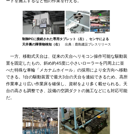
ードを施工するなど他の作業を行える。
制御PCに接続された専用タブレット（左）、センサによる
天井裏の障害物検知（右）
出典：鹿島建設プレスリリース
一方、移動式天台は、従来の天台へリモコン操作可能な駆動装
置を固定したもの。斜め約45度に小さいローラーを円周上に並
べた特殊な車輪「メカナムホイール」の採用により全方向へ移動
できる。1台の駆動装置で最大3台の天台を連結できるため、高所
作業車より広い作業床を確保し、資材をより多く載せられる。天
台の高さも調整でき、設備の空調ダクトの施工などにも対応可能
だ。