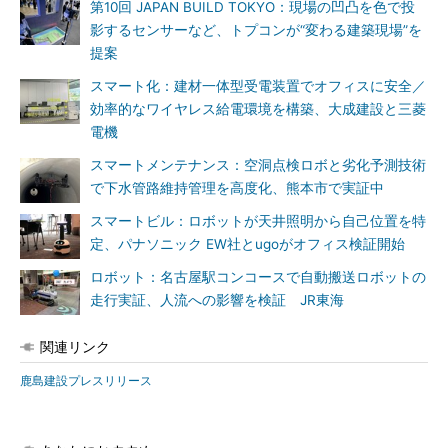
第10回 JAPAN BUILD TOKYO：現場の凹凸を色で投
影するセンサーなど、トプコンが“変わる建築現場”を
提案
スマート化：建材一体型受電装置でオフィスに安全／
効率的なワイヤレス給電環境を構築、大成建設と三菱
電機
スマートメンテナンス：空洞点検ロボと劣化予測技術
で下水管路維持管理を高度化、熊本市で実証中
スマートビル：ロボットが天井照明から自己位置を特
定、パナソニック EW社とugoがオフィス検証開始
ロボット：名古屋駅コンコースで自動搬送ロボットの
走行実証、人流への影響を検証 JR東海
関連リンク
鹿島建設プレスリリース