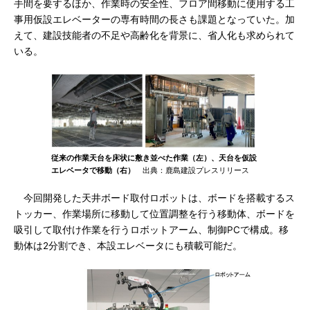
手間を要するほか、作業時の安全性、フロア間移動に使用する工
事用仮設エレベーターの専有時間の長さも課題となっていた。加
えて、建設技能者の不足や高齢化を背景に、省人化も求められて
いる。
従来の作業天台を床状に敷き並べた作業（左）、天台を仮設
エレベータで移動（右）
出典：鹿島建設プレスリリース
今回開発した天井ボード取付ロボットは、ボードを搭載するス
トッカー、作業場所に移動して位置調整を行う移動体、ボードを
吸引して取付け作業を行うロボットアーム、制御PCで構成。移
動体は2分割でき、本設エレベータにも積載可能だ。