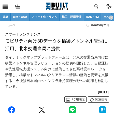
建築
BIM・CAD
スマート化・リノベ
施工・現場管理
BAS・FM
土木
ニュース
2026年6月26日
スマートメンテナンス
モビリティ向け3Dデータを橋梁／トンネル管理に
活用、北米交通当局に提供
ダイナミックマッププラットフォームは、北米の交通当局向けに
橋梁／トンネル管理ソリューションの提供を開始した。自動運転
や先進運転支援システム向けに整備してきた高精度3Dデータを
活用し、橋梁やトンネルのクリアランス情報の整備と更新を支援
する。今後は日本国内のインフラ維持管理分野への応用も検討し
ている。
[BUILT]
PC用表示
関連情報