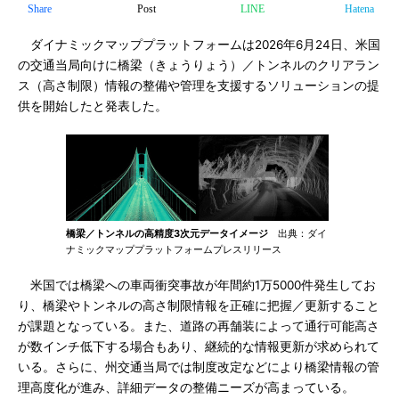
Share
Post
LINE
Hatena
ダイナミックマッププラットフォームは2026年6月24日、米国
の交通当局向けに橋梁（きょうりょう）／トンネルのクリアラン
ス（高さ制限）情報の整備や管理を支援するソリューションの提
供を開始したと発表した。
橋梁／トンネルの高精度3次元データイメージ
出典：ダイ
ナミックマッププラットフォームプレスリリース
米国では橋梁への車両衝突事故が年間約1万5000件発生してお
り、橋梁やトンネルの高さ制限情報を正確に把握／更新すること
が課題となっている。また、道路の再舗装によって通行可能高さ
が数インチ低下する場合もあり、継続的な情報更新が求められて
いる。さらに、州交通当局では制度改定などにより橋梁情報の管
理高度化が進み、詳細データの整備ニーズが高まっている。