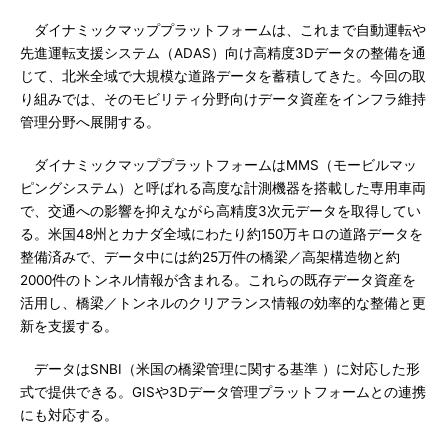
ダイナミックマッププラットフォームは、これまで自動運転や
先進運転支援システム（ADAS）向け高精度3Dデータの整備を通
じて、北米全域で大規模な道路データを蓄積してきた。今回の取
り組みでは、そのモビリティ分野向けデータ資産をインフラ維持
管理分野へ展開する。
ダイナミックマッププラットフォームはMMS（モービルマッ
ピングシステム）と呼ばれる高度な計測機器を搭載した専用車両
で、交通への影響を抑えながら高精度3次元データを取得してい
る。米国48州とカナダ全域にわたり約150万キロの道路データを
整備済みで、データ中には約25万件の橋梁／高架構造物と約
2000件のトンネル情報が含まれる。これらの既存データ資産を
活用し、橋梁／トンネルのクリアランス情報の効率的な整備と更
新を支援する。
データはSNBI（米国の橋梁管理に関する基準 ）に対応した形
式で提供できる。GISや3Dデータ管理プラットフォームとの連携
にも対応する。