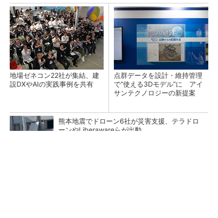
地場ゼネコン22社が集結、建
点群データを設計・維持管理
設DXやAIの実践事例を共有
で“使える3Dモデル”に アイ
サンテクノロジーの新提案
熊本地震でドローン6社が災害支援、テラドロ
ーンやLiberawareらが出動
鹿島が演算工房を子会社化 山岳トンネル工事
の建設ICTを内製化