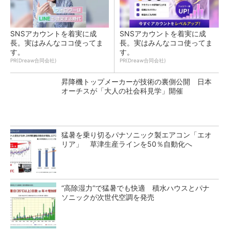
SNSアカウントを着実に成
SNSアカウントを着実に成
長。実はみんなココ使ってま
長。実はみんなココ使ってま
す。
す。
PR(Dreaw合同会社)
PR(Dreaw合同会社)
昇降機トップメーカーが技術の裏側公開 日本
オーチスが「大人の社会科見学」開催
猛暑を乗り切るパナソニック製エアコン「エオ
リア」 草津生産ラインを50％自動化へ
“高除湿力”で猛暑でも快適 積水ハウスとパナ
ソニックが次世代空調を発売