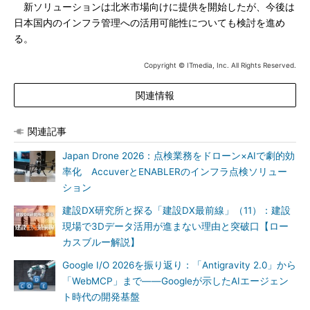
新ソリューションは北米市場向けに提供を開始したが、今後は
日本国内のインフラ管理への活用可能性についても検討を進め
る。
Copyright © ITmedia, Inc. All Rights Reserved.
関連情報
関連記事
Japan Drone 2026：点検業務をドローン×AIで劇的効
率化 AccuverとENABLERのインフラ点検ソリュー
ション
建設DX研究所と探る「建設DX最前線」（11）：建設
現場で3Dデータ活用が進まない理由と突破口【ロー
カスブルー解説】
Google I/O 2026を振り返り：「Antigravity 2.0」から
「WebMCP」まで――Googleが示したAIエージェン
ト時代の開発基盤