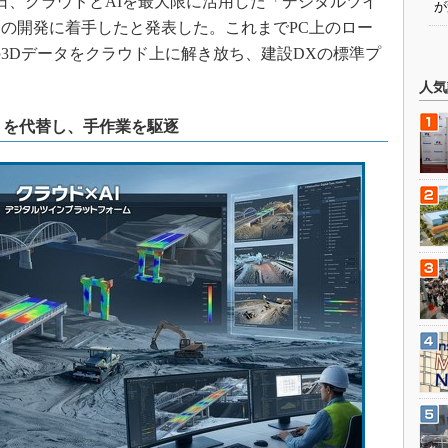
6日、クラウドとAIを最大限に活用した「デジタルツイ
が
の開発に着手したと発表した。これまでPC上のロー
3Dデータをクラウド上に解き放ち、建設DXの標準プ
人気
」を代替し、手作業を駆逐