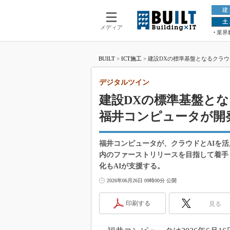
建
土
メディア
業界
BUILT
>
ICT施工
>
建設DXの標準基盤となるクラウ
デジタルツイン
建設DXの標準基盤とな
福井コンピュータが開
福井コンピュータが、クラウドとAIを活
内のファーストリリースを目指して着手し
化もAIが支援する。
2026年06月26日 09時00分 公開
印刷する
見る