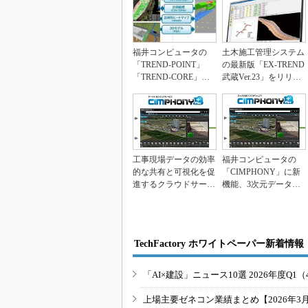
福井コンピュータの
土木施工管理システム
「TREND-POINT」
の最新版「EX-TREND
「TREND-CORE」に
武蔵Ver.23」をリリー
「LRTK...
ス、福井...
工事現場データの効率
福井コンピュータの
的な共有と可視化を促
「CIMPHONY」に新
進するクラウドサービ
機能、3次元データの
ス
運用が可能に
TechFactory ホワイトペーパー新着情報
「AI×建設」ニュース10選 2026年度Q1（
上場主要ゼネコン業績まとめ【2026年3