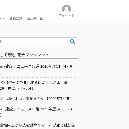
マイページ
ット
会員登録
全記事一覧
して読む 電子ブックレット
AI×建設」ニュース10選 2026年度Q1（4～6
）
I／3Dデータで進化する山岳トンネル工事
026年度Q1（4～6月）
要上場ゼネコン業績まとめ【2026年3月期】
AI×建設」ニュース10選 2025年度Q4（1～3
）
産性向上から技能継承まで xR技術で建設業