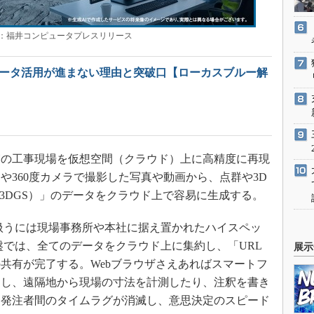
福井コンピュータプレスリリース
データ活用が進まない理由と突破口【ローカスブルー解
の工事現場を仮想空間（クラウド）上に高精度に再現
や360度カメラで撮影した写真や動画から、点群や3D
atting（3DGS）」のデータをクラウド上で容易に生成する。
扱うには現場事務所や本社に据え置かれたハイスペッ
盤では、全てのデータをクラウド上に集約し、「URL
展示
共有が完了する。Webブラウザさえあればスマートフ
スし、遠隔地から現場の寸法を計測したり、注釈を書き
と発注者間のタイムラグが消滅し、意思決定のスピード