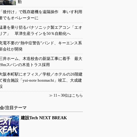
動
「後付け」で既存建機を遠隔操作 車いす利用
者でもオペレーターに
猛暑を乗り切るパナソニック製エアコン「エオ
リア」 草津生産ラインを50％自動化へ
充電不要の“熱中症警告”バンド、キーエンス系
新会社が開発
三井ホーム、木造校舎の新築工事に着手 最大
28mスパンの木造トラス採用
大阪本町駅にオフィス／学校／ホテルの26階建
て複合施設「yui-note honmachi」竣工、大成建
設
≫
11～30位はこちら
会/注目テーマ
建設Tech NEXT BREAK