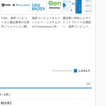
Unity、福井コンピュ
福井コンピュータとベ
建設業に特化したマー
ータと建設業界の次世
ントレー・システムズ
ケットプレースを開設
代ソリューション開発
がi-Constructionに対応
へ 福井コンピュータ
で提携
する...
スマート
Recommended by
PR
4～6月）
月期決算】