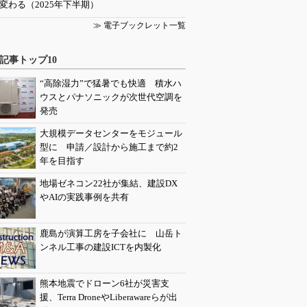
変わる（2025年下半期）
≫ 電子ブックレット一覧
記事トップ10
“高除湿力”で猛暑でも快適 積水ハ
ウスとパナソニックが次世代空調を
発売
大規模データセンターをモジュール
型に 申請／設計から施工まで約2
年を目指す
地場ゼネコン22社が集結、建設DX
やAIの実践事例を共有
鹿島が演算工房を子会社に 山岳ト
ンネル工事の建設ICTを内製化
熊本地震でドローン6社が災害支
援、Terra DroneやLiberawareらが出