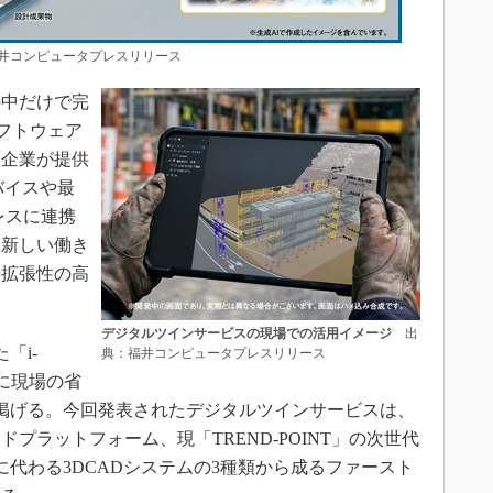
コンピュータプレスリリース
中だけで完
フトウェア
ー企業が提供
バイスや最
レスに連携
た新しい働き
た拡張性の高
デジタルツインサービスの現場での活用イメージ
出
「i-
典：福井コンピュータプレスリリース
年までに現場の省
掲げる。今回発表されたデジタルツインサービスは、
プラットフォーム、現「TREND-POINT」の次世代
」に代わる3DCADシステムの3種類から成るファースト