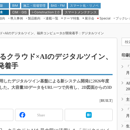
 築
施工・現場管理
BAS・FM
スマート化・リノベ
BIM
 木
CIM・GIS
スマートメンテナンス
i-Construction 2.0
動向
導入事例
製品動向
連載一覧
テーマ特集
展示会
ブックレ
Special
建設Tech NEXT BREAK
メンテナンス・レジリエンス
TOKYO2026
ド×AIのデジタルツイン、福井コンピュータが開発着手：デジタルツイン
ドローンがもたらす建設業界の“ゲー
第8回 国際 建設・測量展
ムチェンジ” Ver.2.0
（CSPI2026）
脱3Kから新3Kへ導く建設×IT
第10回 JAPAN BUILD TOKYO－建
るクラウド×AIのデジタルツイン、
印刷
築・土木・不動産の先端技術展－
“Society5.0”時代のスマートビル
発着手
Japan Drone 2023
VR／ARが描くモノづくりのミライ
「
月
メンテナンス・レジリエンスOSAKA
2020
用したデジタルツイン基盤による新システム開発に2026年度
A
日本 ものづくりワールド 2020
た。大容量3DデータをURL一つで共有し、2D図面からの3D
2
メンテナンス・レジリエンスTOKYO
主
2019
[
BUILT
]
IGAS2018
「
Share
月
生