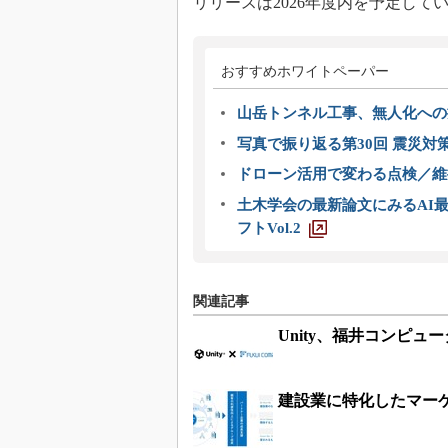
リリースは2026年度内を予定して
おすすめホワイトペーパー
山岳トンネル工事、無人化への挑
写真で振り返る第30回 震災対
ドローン活用で変わる点検／維持
土木学会の最新論文にみるAI最
フトVol.2
関連記事
Unity、福井コンピ
建設業に特化したマー