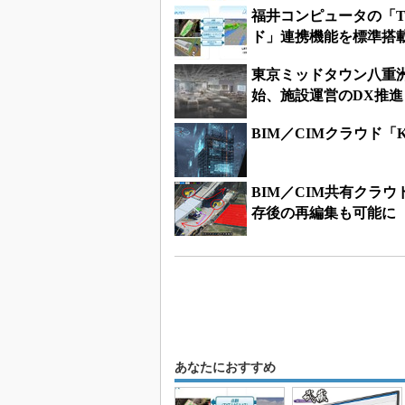
福井コンピュータの「TRE
ド」連携機能を標準搭
東京ミッドタウン八重
始、施設運営のDX推進
BIM／CIMクラウド
BIM／CIM共有クラ
存後の再編集も可能に
あなたにおすすめ