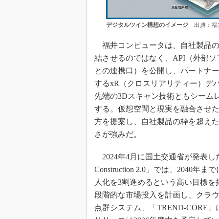
デジタルツイン構想のイメージ
出典：福井
福井コンピュータは、自社製品の
結させるのではなく、API（外部ソ
との連携口）を公開し、パートナ
するxR（クロスリアリティー）デ
先端の3Dスキャン技術ともシーム
する。仮想空間と現実を融合させ
方を提案し、自社製品の枠を超え
さが強みだ。
2024年4月に国土交通省が発表した
Construction 2.0」では、2040
人化を3割進めるという高い目標を
段階的な市場投入を計画し、クラウド
点群システム、「TREND-CORE