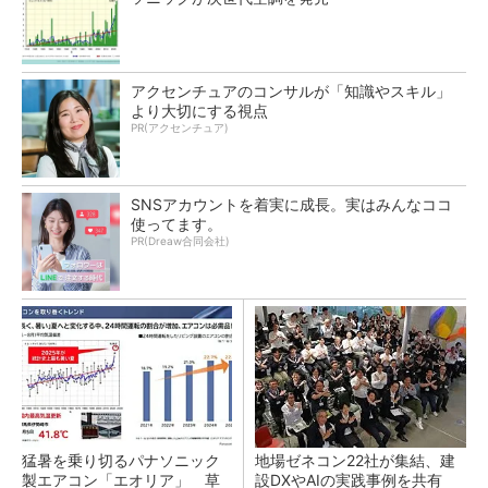
アクセンチュアのコンサルが「知識やスキル」
より大切にする視点
PR(アクセンチュア)
SNSアカウントを着実に成長。実はみんなココ
使ってます。
PR(Dreaw合同会社)
猛暑を乗り切るパナソニック
地場ゼネコン22社が集結、建
製エアコン「エオリア」 草
設DXやAIの実践事例を共有