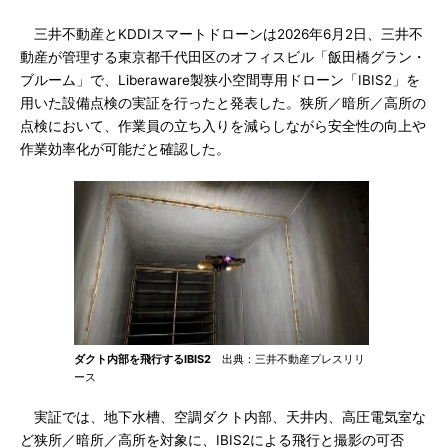
三井不動産とKDDIスマートドローンは2026年6月2日、三井不
動産が管理する東京都千代田区のオフィスビル「飯田橋グラン・
ブルーム」で、Liberaware製狭小空間専用ドローン「IBIS2」を
用いた設備点検の実証を行ったと発表した。狭所／暗所／高所の
点検において、作業員の立ち入りを減らしながら安全性の向上や
作業効率化が可能だと確認した。
ダクト内部を飛行するIBIS2
出典：三井不動産プレスリリ
ース
実証では、地下水槽、空調ダクト内部、天井内、高圧電気室な
ど狭所／暗所／高所を対象に、IBIS2による飛行と撮影の可否