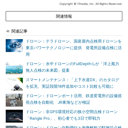
Copyright © ITmedia, Inc. All Rights Reserved.
関連情報
関連記事
ドローン：テラドローン、国産屋内点検用ドローンを
東京パワーテクノロジーに提供 発電所設備点検に活
用
ドローン：水中ドローンのFullDepthらが「洋上風力
無人点検の未来図」提案
スマートメンテナンス：「上下水道DX」のカタログ
を拡充、実証段階18件追加やコスト比較も可能に
ドローン：ドローンポート活用、鉄道変電所の設備巡
視点検を自動化 JR東海などが検証
ドローン：非GPS環境対応の狭小空間点検ドローン
「Rangle Pro」、初心者でも3日で即戦力
ドローン：ドローン自動飛行と画像解析で駅施設点検