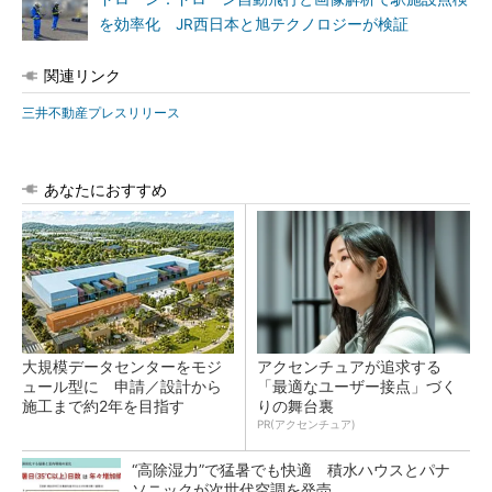
を効率化 JR西日本と旭テクノロジーが検証
関連リンク
三井不動産プレスリリース
あなたにおすすめ
大規模データセンターをモジ
アクセンチュアが追求する
ュール型に 申請／設計から
「最適なユーザー接点」づく
施工まで約2年を目指す
りの舞台裏
PR(アクセンチュア)
“高除湿力”で猛暑でも快適 積水ハウスとパナ
ソニックが次世代空調を発売