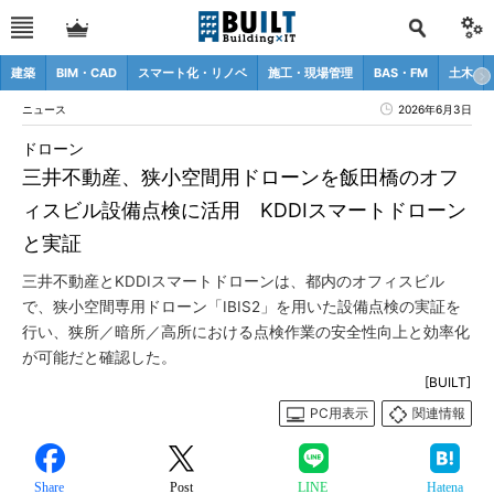
建築
BIM・CAD
スマート化・リノベ
施工・現場管理
BAS・FM
土木
ニュース
2026年6月3日
ドローン
三井不動産、狭小空間用ドローンを飯田橋のオフ
ィスビル設備点検に活用 KDDIスマートドローン
と実証
三井不動産とKDDIスマートドローンは、都内のオフィスビル
で、狭小空間専用ドローン「IBIS2」を用いた設備点検の実証を
行い、狭所／暗所／高所における点検作業の安全性向上と効率化
が可能だと確認した。
[BUILT]
PC用表示
関連情報
Share
Post
LINE
Hatena