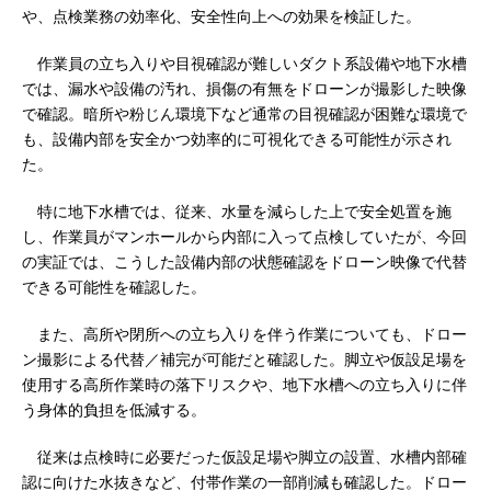
や、点検業務の効率化、安全性向上への効果を検証した。
作業員の立ち入りや目視確認が難しいダクト系設備や地下水槽
では、漏水や設備の汚れ、損傷の有無をドローンが撮影した映像
で確認。暗所や粉じん環境下など通常の目視確認が困難な環境で
も、設備内部を安全かつ効率的に可視化できる可能性が示され
た。
特に地下水槽では、従来、水量を減らした上で安全処置を施
し、作業員がマンホールから内部に入って点検していたが、今回
の実証では、こうした設備内部の状態確認をドローン映像で代替
できる可能性を確認した。
また、高所や閉所への立ち入りを伴う作業についても、ドロー
ン撮影による代替／補完が可能だと確認した。脚立や仮設足場を
使用する高所作業時の落下リスクや、地下水槽への立ち入りに伴
う身体的負担を低減する。
従来は点検時に必要だった仮設足場や脚立の設置、水槽内部確
認に向けた水抜きなど、付帯作業の一部削減も確認した。ドロー