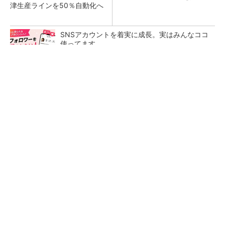
津生産ラインを50％自動化へ
SNSアカウントを着実に成長。実はみんなココ
使ってます。
PR(Dreaw合同会社)
昇降機トップメーカーが技術の裏側公開 日本
オーチスが「大人の社会科見学」開催
熊本地震でドローン6社が災害支援、テラドロ
ーンやLiberawareらが出動