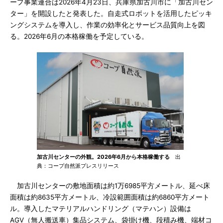
ープ事業連合は2026年4月23日、兵庫県加古川市に「加古川セン
ター」を開設したと発表した。自走式ロボットを活用したピッキ
ングシステムを導入し、作業の効率化とサービス品質向上を図
る。2026年6月の本格稼働を予定している。
加古川センターの外観。2026年6月から本格稼働する
出
典：コープ自然派プレスリリース
加古川センターの敷地面積は約1万6985平方メートル、延べ床
面積は約8635平方メートル、冷設範囲面積は約6860平方メート
ル。導入したマテリアルハンドリング（マテハン）設備は
AGV（無人搬送車）集品システム、袋掛け機、段積み機、端材コ