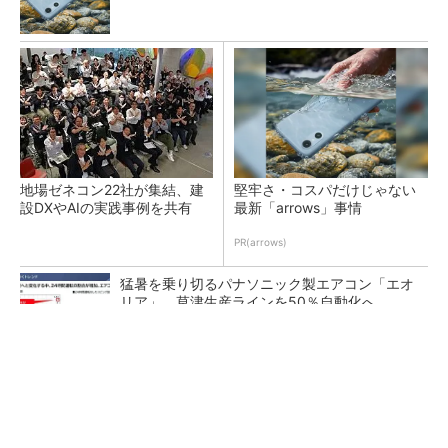
地場ゼネコン22社が集結、建
堅牢さ・コスパだけじゃない
設DXやAIの実践事例を共有
最新「arrows」事情
PR(arrows)
猛暑を乗り切るパナソニック製エアコン「エオ
リア」 草津生産ラインを50％自動化へ
熊本地震でドローン6社が災害支援、テラドロ
ーンやLiberawareらが出動