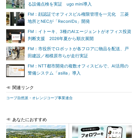
る設備点検を実証 ugo mini導入
FM：顔認証でオフィスビル権限管理を一元化 三菱
地所とNECが「ReconIDs」開発
FM：イトーキ、3種のAIエージェントがオフィス投資
判断支援 2026年夏から順次展開
FM：市役所でロボットが各フロアに物品を配送、戸
田建設／相模原市らが走行実証
FM：NTT都市開発の複数オフィスビルで、AI活用の
警備システム「asilla」導入
関連リンク
コープ自然派・オレンジコープ事業連合
あなたにおすすめ