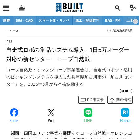
建築
BIM・CAD
スマート化・リノベ
施工・現場管理
BAS・FM
土木
ニュース
2026年5月8日
FM
自走式ロボの集品システム導入、1日5万オーダー
対応の新センター コープ自然派
コープ自然派・オレンジコープ事業連合は、自走式ロボット活用
のピッキングシステムを導入した兵庫県加古川市の「加古川セン
ター」を、2026年6月から本格稼働する
[BUILT]
PC用表示
関連情報
Share
Post
LINE
Hatena
関西／四国エリアで事業を展開するコープ自然派・オレンジコ