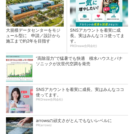
大規模データセンターをモジ
SNSアカウントを着実に成
ュール型に 申請／設計から
長。実はみんなココ使ってま
施工まで約2年を目指す
す。
PR(Dreaw合同会社)
“高除湿力”で猛暑でも快適 積水ハウスとパナ
ソニックが次世代空調を発売
SNSアカウントを着実に成長。実はみんなココ
使ってます。
PR(Dreaw合同会社)
arrowsの頑丈さがとんでもないレベルに
PR(arrows)