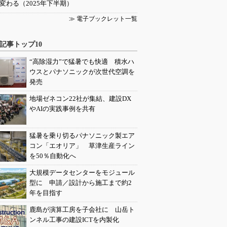
変わる（2025年下半期）
≫ 電子ブックレット一覧
記事トップ10
“高除湿力”で猛暑でも快適 積水ハ
ウスとパナソニックが次世代空調を
発売
地場ゼネコン22社が集結、建設DX
やAIの実践事例を共有
猛暑を乗り切るパナソニック製エア
コン「エオリア」 草津生産ライン
を50％自動化へ
大規模データセンターをモジュール
型に 申請／設計から施工まで約2
年を目指す
鹿島が演算工房を子会社に 山岳ト
ンネル工事の建設ICTを内製化