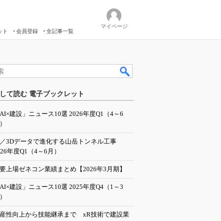
マイページ
ット
会員登録
全記事一覧
して読む 電子ブックレット
AI×建設」ニュース10選 2026年度Q1（4～6
）
I／3Dデータで進化する山岳トンネル工事
026年度Q1（4～6月）
要上場ゼネコン業績まとめ【2026年3月期】
AI×建設」ニュース10選 2025年度Q4（1～3
）
産性向上から技能継承まで xR技術で建設業