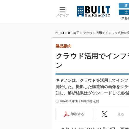
建
土
メディア
業界
BUILT
>
ICT施工
>
クラウド活用でインフラ点検の
製品動向
クラウド活用でインフ
ン
キヤノンは、クラウドを活用してインフ
開始した。撮影した構造物の画像をクラ
知し、解析結果はダウンロードして点検
2024年11月21日 16時00分 公開
印刷する
見る