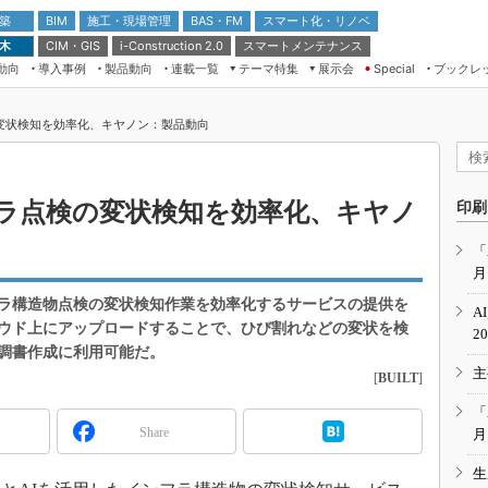
 築
施工・現場管理
BAS・FM
スマート化・リノベ
BIM
 木
CIM・GIS
スマートメンテナンス
i-Construction 2.0
動向
導入事例
製品動向
連載一覧
テーマ特集
展示会
ブックレ
Special
建設Tech NEXT BREAK
メンテナンス・レジリエンス
TOKYO2026
変状検知を効率化、キヤノン：製品動向
ドローンがもたらす建設業界の“ゲー
第8回 国際 建設・測量展
ムチェンジ” Ver.2.0
（CSPI2026）
脱3Kから新3Kへ導く建設×IT
第10回 JAPAN BUILD TOKYO－建
ラ点検の変状検知を効率化、キヤノ
印刷
築・土木・不動産の先端技術展－
“Society5.0”時代のスマートビル
Japan Drone 2023
VR／ARが描くモノづくりのミライ
「
月
メンテナンス・レジリエンスOSAKA
2020
ラ構造物点検の変状検知作業を効率化するサービスの提供を
A
日本 ものづくりワールド 2020
ウド上にアップロードすることで、ひび割れなどの変状を検
2
調書作成に利用可能だ。
メンテナンス・レジリエンスTOKYO
主
2019
[
BUILT
]
IGAS2018
「
Share
月
生