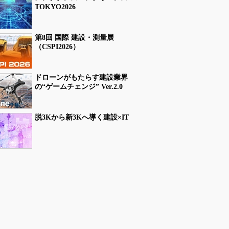
TOKYO2026
第8回 国際 建設・測量展
（CSPI2026）
ドローンがもたらす建設業界
の“ゲームチェンジ” Ver.2.0
脱3Kから新3Kへ導く建設×IT