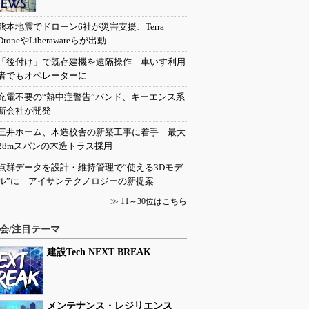
熊本地震でドローン6社が災害支援、Terra
DroneやLiberawareらが出動
「後付け」で既存建機を遠隔操作 車いす利用
者でもオペレーターに
充電不要の“熱中症警告”バンド、キーエンス系
新会社が開発
三井ホーム、木造校舎の新築工事に着手 最大
28mスパンの木造トラス採用
点群データを設計・維持管理で“使える3Dモデ
ル”に アイサンテクノロジーの新提案
≫
11～30位はこちら
会/注目テーマ
建設Tech NEXT BREAK
メンテナンス・レジリエンス