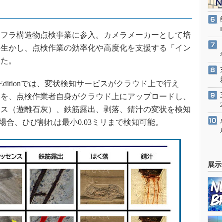
インフラ構造物点検事業に参入。カメラメーカーとして培
を生かし、点検作業の効率化や高度化を支援する「イン
した。
Editionでは、変状検知サービスがクラウド上で行え
像を、点検作業者自身がクラウド上にアップロードし、
ンス（遊離石灰）、鉄筋露出、剥落、錆汁の変状を検知
の場合、ひび割れは最小0.03ミリまで検知可能。
展示