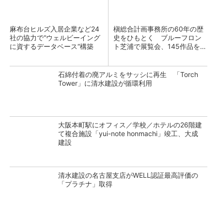
麻布台ヒルズ入居企業など24
槇総合計画事務所の60年の歴
社の協力で“ウェルビーイング
史をひもとく ブルーフロン
に資するデータベース“構築
ト芝浦で展覧会、145作品を振
り返る
石綿付着の廃アルミをサッシに再生 「Torch
Tower」に清水建設が循環利用
大阪本町駅にオフィス／学校／ホテルの26階建
て複合施設「yui-note honmachi」竣工、大成
建設
清水建設の名古屋支店がWELL認証最高評価の
「プラチナ」取得