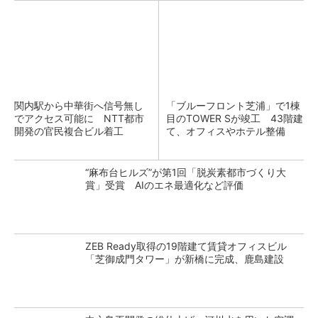
関内駅から中華街へ信号無し
「ブルーフロント芝浦」で1棟
でアクセス可能に NTT都市
目のTOWER Sが竣工 43階建
開発の官民複合ビル着工
て、オフィスやホテル整備
“麻布台ヒルズ”が第1回「脱炭素都市づくり大
賞」受賞 AIのエネ最適化など評価
ZEB Ready取得の19階建て賃貸オフィスビル
「芝御成門タワー」が新橋に完成、鹿島建設