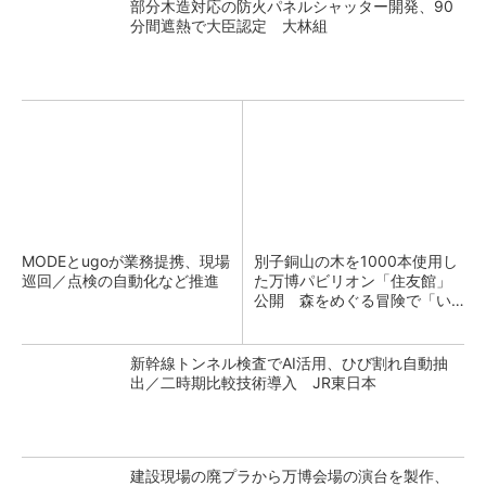
部分木造対応の防火パネルシャッター開発、90
分間遮熱で大臣認定 大林組
MODEとugoが業務提携、現場
別子銅山の木を1000本使用し
巡回／点検の自動化など推進
た万博パビリオン「住友館」
公開 森をめぐる冒険で「い
のちの物語」を体験
新幹線トンネル検査でAI活用、ひび割れ自動抽
出／二時期比較技術導入 JR東日本
建設現場の廃プラから万博会場の演台を製作、