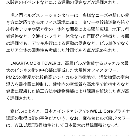
ス関連のイベントなどによる運動の促進などが評価された。
虎ノ門ヒルズステーションタワーは、多様なニーズや新しい働
き方に対応できるオフィス環境に加え、タワーや幹線道路を跨ぐ
歩行者デッキや駅と街の一体的な開発による駅前広場、地下歩行
者通路など、交通インフラと一体化なった再開発が特徴だ。今回
の評価でも、デッキ歩行による運動の促進など、ビル単体でなく
エリア全体の回遊性も考慮した計画である点が認められた。
JAKARTA MORI TOWERは、高層ビルが集積するジャカルタ最
大のビジネス街の中心部に完成した大規模オフィスタワー。
PM2.5の濃度が比較的高いジャカルタ市街地で、汚染物質の室内
混入を最小限に抑制し、建物内の空気質を高水準で維持するなど
健康に配慮した施工方法や建物性能により課題を解決した点が高
く評価された。
森ビルによると、日本とインドネシアでのWELL Coreプラチナ
認証の取得は初の事例だという。なお、麻布台ヒルズ森JPタワー
は、WELL認証取得物件として日本最大の登録面積となった