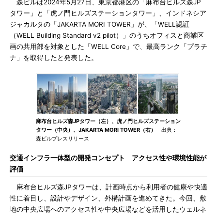
森ビルは2024年5月27日、東京都港区の「麻布台ヒルズ森JP
タワー」と「虎ノ門ヒルズステーションタワー」、インドネシア
ジャカルタの「JAKARTA MORI TOWER」が、「WELL認証
（WELL Building Standard v2 pilot）」のうちオフィスと商業区
画の共用部を対象とした「WELL Core」で、最高ランク「プラチ
ナ」を取得したと発表した。
麻布台ヒルズ森JPタワー（左）、虎ノ門ヒルズステーション
タワー（中央）、JAKARTA MORI TOWER（右）
出典：
森ビルプレスリリース
交通インフラ一体型の開発コンセプト アクセス性や環境性能が
評価
麻布台ヒルズ森JPタワーは、計画時点から利用者の健康や快適
性に着目し、設計やデザイン、外構計画を進めてきた。今回、敷
地の中央広場へのアクセス性や中央広場などを活用したウェルネ