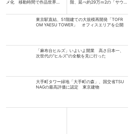
メ化 移動時間で作品世界へ
階、延べ約29万ｍ2の「サウス
没入体験
タワー」整備
東京駅直結、51階建ての大規模再開発「TOFR
OM YAESU TOWER」 オフィスエリアを公開
「麻布台ヒルズ」いよいよ開業 高さ日本一、
次世代の“ヒルズ”の全貌を見に行った
大手町タワー緑地「大手町の森」、国交省TSU
NAGの最高評価に認定 東京建物