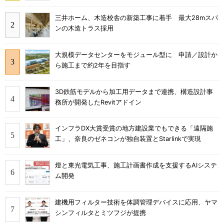
三井ホーム、木造校舎の新築工事に着手 最大28mスパ
ンの木造トラス採用
大規模データセンターをモジュール型に 申請／設計か
ら施工まで約2年を目指す
3D鉄筋モデルから加工用データまで連携、構造設計事
務所が開発したRevitアドイン
インフラDX大賞受賞の地方建設業でもできる「遠隔施
工」、奈良のゼネコンが独自装置とStarlinkで実現
燈と東光電気工事、施工計画書作成を支援するAIシステ
ム開発
建機用フィルター技術を体調管理デバイスに応用、ヤマ
シンフィルタとミツフジが提携