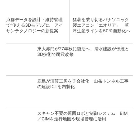
点群データを設計・維持管理
猛暑を乗り切るパナソニック
で“使える3Dモデル”に アイ
製エアコン「エオリア」 草
サンテクノロジーの新提案
津生産ラインを50％自動化へ
東大赤門が27年秋に復活へ、清水建設が伝統と
3D技術で耐震改修
鹿島が演算工房を子会社化 山岳トンネル工事
の建設ICTを内製化
スキャン不要の巡回ロボと制御システム BIM
／CIMを走行地図や現場管理に活用