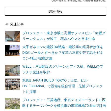
Copyright © ITmedia, Inc. All Rights Reserved.
関連情報
関連記事
プロジェクト：東京赤坂に高層オフィスビル「赤坂グ
リーンクロス」が竣工、積水ハウスと日本生命
大手ゼネコンの建設DX戦略：建設業の経営者は何を
DXのゴールとすべきか？変革の本質や苦労話をゼネ
コン4社が徹底討論
WELL：戸田建設のグリーンオフィス棟、WELLのプ
ラチナ認証を取得
第8回 JAPAN BUILD TOKYO：日立、ビル
OS「BuilMirai」で設備を統合管理 芝浦プロジェク
トに採用
プロジェクト：三菱地所、東京ディズニーランドに匹
敵するテーマパークを横浜市の米軍跡地70.6haで計画