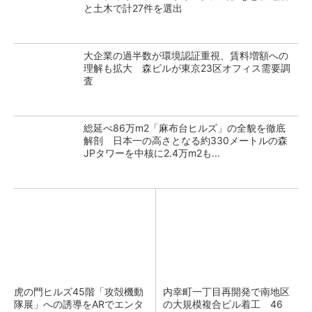
と土木で計27件を選出
大企業の過半数が環境認証重視、賃料増額への
理解も拡大 森ビルが東京23区オフィス需要調
査
総延べ86万m2「麻布台ヒルズ」の全貌を徹底
解剖 日本一の高さとなる約330メートルの森
JPタワーを中核に2.4万m2も...
虎の門ヒルズ45階「攻殻機動
内幸町一丁目再開発で南地区
隊展」への誘導をARでエンタ
の大規模複合ビル着工 46