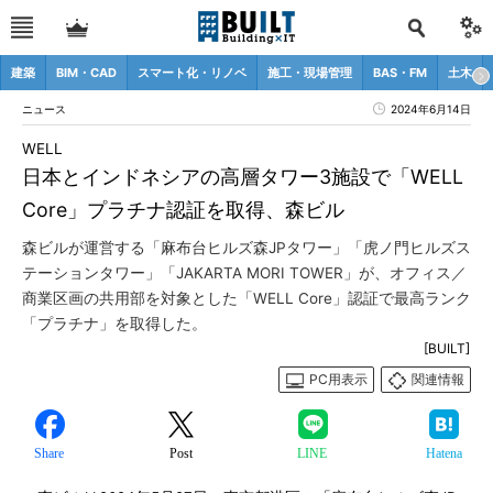
建築
BIM・CAD
スマート化・リノベ
施工・現場管理
BAS・FM
土木
ニュース
2024年6月14日
WELL
日本とインドネシアの高層タワー3施設で「WELL
Core」プラチナ認証を取得、森ビル
森ビルが運営する「麻布台ヒルズ森JPタワー」「虎ノ門ヒルズス
テーションタワー」「JAKARTA MORI TOWER」が、オフィス／
商業区画の共用部を対象とした「WELL Core」認証で最高ランク
「プラチナ」を取得した。
[BUILT]
PC用表示
関連情報
Share
Post
LINE
Hatena