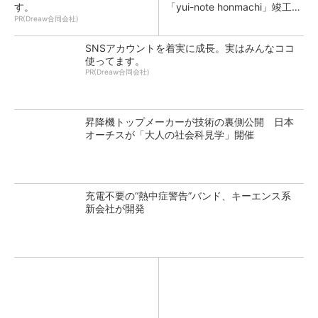
す。
「yui-note honmachi」竣工、
大成建設
PR(Dreaw合同会社)
SNSアカウントを着実に成長。実はみんなココ
使ってます。
PR(Dreaw合同会社)
昇降機トップメーカーが技術の裏側公開 日本
オーチスが「大人の社会科見学」開催
充電不要の“熱中症警告”バンド、キーエンス系
新会社が開発