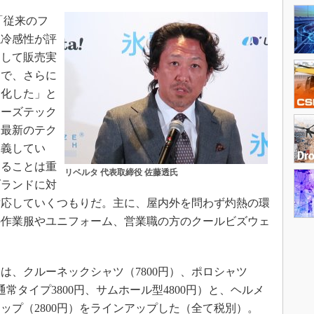
「従来のフ
触冷感性が評
として販売実
とで、さらに
進化した」と
リーズテック
を最新のテク
定義してい
することは重
リベルタ 代表取締役 佐藤透氏
ブランドに対
対応していくつもりだ。主に、屋内外を問わず灼熱の環
の作業服やユニフォーム、営業職の方のクールビズウェ
。
品は、クルーネックシャツ（7800円）、ポロシャツ
通常タイプ3800円、サムホール型4800円）と、ヘルメ
ップ（2800円）をラインアップした（全て税別）。