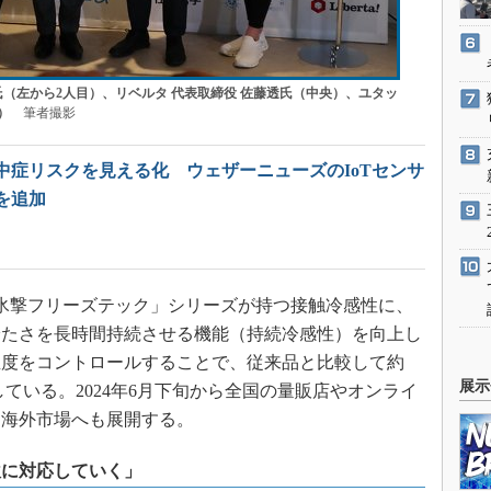
氏（左から2人目）、リベルタ 代表取締役 佐藤透氏（中央）、ユタッ
）
筆者撮影
中症リスクを見える化 ウェザーニューズのIoTセンサ
を追加
氷撃フリーズテック」シリーズが持つ接触冷感性に、
冷たさを長時間持続させる機能（持続冷感性）を向上し
温度をコントロールすることで、従来品と比較して約
展示
している。2024年6月下旬から全国の量販店やオンライ
、海外市場へも展開する。
軟に対応していく」