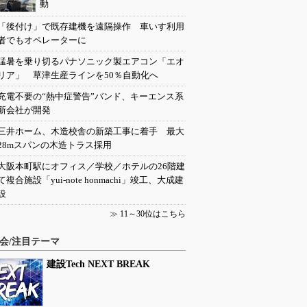
動
「後付け」で既存建機を遠隔操作 車いす利用
者でもオペレーターに
猛暑を乗り切るパナソニック製エアコン「エオ
リア」 草津生産ラインを50％自動化へ
充電不要の“熱中症警告”バンド、キーエンス系
新会社が開発
三井ホーム、木造校舎の新築工事に着手 最大
28mスパンの木造トラス採用
大阪本町駅にオフィス／学校／ホテルの26階建
て複合施設「yui-note honmachi」竣工、大成建
設
≫
11～30位はこちら
会/注目テーマ
建設Tech NEXT BREAK