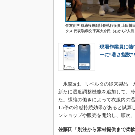
住友化学 取締役兼副社長執行役員 上田博
クス 代表取締役 宇高大介氏（右から2人目
現場作業員に熱
ーに“暑さ指数”
氷撃αは、リベルタの従来製品「
新たに温度調整機能を追加して、
た。繊維の働きによって衣服内の
1.5倍の冷感持続効果があると試算
ンショップや販売を開始し、順次
佐藤氏「別注から素材提供まで柔