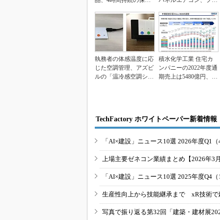
品、4時間持続の保冷
パネルエアコン、フジ
剤ベスト発売
タ
執務者の体感温度に応
積水化学工業 住宅カ
じた空調管理、アズビ
ンパニーの2022年度通
ルの「温冷感空調シス
期売上は5480億円、1
テム」
棟の単価アッ...
TechFactory ホワイトペーパー新着情報
「AI×建設」ニュース10選 2026年度Q1（
上場主要ゼネコン業績まとめ【2026年3
「AI×建設」ニュース10選 2025年度Q4（
生産性向上から技能継承まで xR技術で
写真で振り返る第32回「建築・建材展20