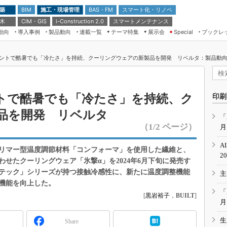
 築
施工・現場管理
BAS・FM
スマート化・リノベ
BIM
 木
CIM・GIS
スマートメンテナンス
i-Construction 2.0
動向
導入事例
製品動向
連載一覧
テーマ特集
展示会
ブックレ
Special
建設Tech NEXT BREAK
メンテナンス・レジリエンス
TOKYO2026
ントで酷暑でも「冷たさ」を持続、クーリングウェアの新製品を開発 リベルタ：製品動向（
ドローンがもたらす建設業界の“ゲー
第8回 国際 建設・測量展
ムチェンジ” Ver.2.0
（CSPI2026）
脱3Kから新3Kへ導く建設×IT
第10回 JAPAN BUILD TOKYO－建
トで酷暑でも「冷たさ」を持続、ク
印刷
築・土木・不動産の先端技術展－
“Society5.0”時代のスマートビル
品を開発 リベルタ
Japan Drone 2023
VR／ARが描くモノづくりのミライ
「
（1/2 ページ）
月
メンテナンス・レジリエンスOSAKA
2020
A
リマー型温度調節材料「コンフォーマ」を使用した繊維と、
日本 ものづくりワールド 2020
2
せたクーリングウェア「氷撃α」を2024年6月下旬に発売す
メンテナンス・レジリエンスTOKYO
テック」シリーズが持つ接触冷感性に、新たに温度調整機能
主
2019
機能を向上した。
IGAS2018
「
[
黒岩裕子
，
BUILT
]
月
生
Share