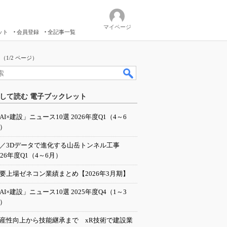
マイページ
ット
会員登録
全記事一覧
1/2 ページ）
して読む 電子ブックレット
AI×建設」ニュース10選 2026年度Q1（4～6
）
I／3Dデータで進化する山岳トンネル工事
026年度Q1（4～6月）
要上場ゼネコン業績まとめ【2026年3月期】
AI×建設」ニュース10選 2025年度Q4（1～3
）
産性向上から技能継承まで xR技術で建設業