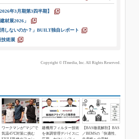
026年3月期第3四半期】
材展2026」
消しないのか？」BUILT独自レポート
策技術展
Copyright © ITmedia, Inc. All Rights Reserved.
ワークマンが“マジ”で
建機用フィルター技術
【BAS徹底解剖】BAS
気温45℃対策に挑む
を体調管理デバイスに
／BEMSの「快適性、