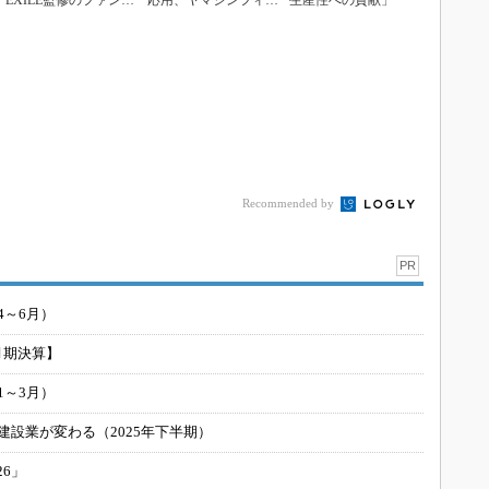
EXILE監修のファン付
応用、ヤマシンフィル
生産性への貢献」
きウェア、2...
タとミツフジが提携
Recommended by
PR
4～6月）
月期決算】
1～3月）
建設業が変わる（2025年下半期）
26」