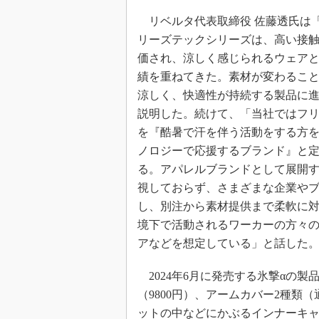
リベルタ代表取締役 佐藤透氏は
リーズテックシリーズは、高い接
価され、涼しく感じられるウェア
績を重ねてきた。素材が変わるこ
涼しく、快適性が持続する製品に
説明した。続けて、「当社ではフ
を『酷暑で汗を伴う活動をする方
ノロジーで応援するブランド』と
る。アパレルブランドとして展開
視しておらず、さまざまな企業や
し、別注から素材提供まで柔軟に
境下で活動されるワーカーの方々
アなどを想定している」と話した
2024年6月に発売する氷撃αの製
（9800円）、アームカバー2種類（
ットの中などにかぶるインナーキャ