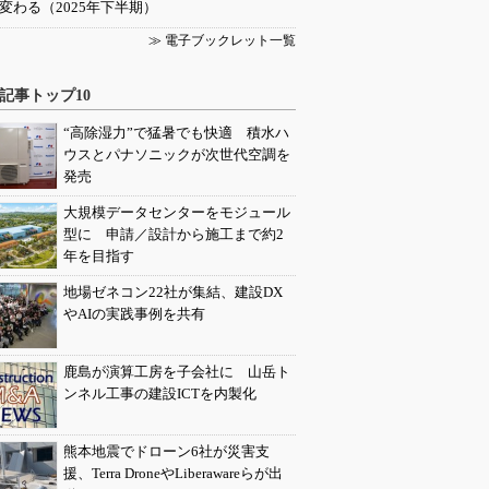
変わる（2025年下半期）
≫ 電子ブックレット一覧
記事トップ10
“高除湿力”で猛暑でも快適 積水ハ
ウスとパナソニックが次世代空調を
発売
大規模データセンターをモジュール
型に 申請／設計から施工まで約2
年を目指す
地場ゼネコン22社が集結、建設DX
やAIの実践事例を共有
鹿島が演算工房を子会社に 山岳ト
ンネル工事の建設ICTを内製化
熊本地震でドローン6社が災害支
援、Terra DroneやLiberawareらが出