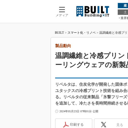
建
土
メディア
業界
BUILT
>
スマート化・リノベ
>
温調繊維と冷感プリ
製品動向
温調繊維と冷感プリン
ーリングウェアの新製
リベルタは、住友化学が開発した固体ポ
ユタックスの冷感プリント技術を組み合わ
る。リベルタの従来製品「氷撃フリーズ
を追加して、冷たさを長時間持続させる
2024年05月23日 07時01分 公開
印刷する
見る