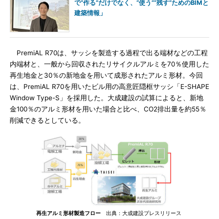
で“作る”だけでなく、“使う”“残す”ためのBIMと
建築情報」
PremiAL R70は、サッシを製造する過程で出る端材などの工程
内端材と、一般から回収されたリサイクルアルミを70％使用した
再生地金と30％の新地金を用いて成形されたアルミ形材。今回
は、PremiAL R70を用いたビル用の高意匠隠框サッシ「E-SHAPE
Window Type-S」を採用した。大成建設の試算によると、新地
金100％のアルミ形材を用いた場合と比べ、CO2排出量を約55％
削減できるとしている。
再生アルミ形材製造フロー
出典：大成建設プレスリリース