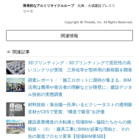
将来的なアルミリサイクルループ
出典：大成建設プレスリ
リース
Copyright © ITmedia, Inc. All Rights Reserved.
関連情報
関連記事
3Dプリンティング：3Dプリンティングで意匠性の高
いコンクリが実現 三井化学が型枠用の新樹脂を開発
調査レポート：「施工ロボットに期待が集まる。BIM
活用は費用や発注者の理解などが障壁に」建設デジタ
ル技術の実態調査
材料技術：落合陽一氏率いるピクシーダストの透明吸
音材がCESで受賞、“構造で吸音”を評価
建設産業構造の大転換と現場BIM～脇役たちからの挑
戦状～（5）：建具工事にBIMが必要な理由と、その
先の製造プロセス変革【現場BIM第5回】