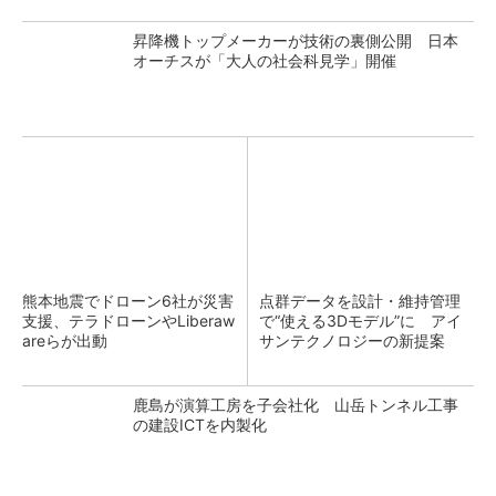
昇降機トップメーカーが技術の裏側公開 日本
オーチスが「大人の社会科見学」開催
熊本地震でドローン6社が災害
点群データを設計・維持管理
支援、テラドローンやLiberaw
で“使える3Dモデル”に アイ
areらが出動
サンテクノロジーの新提案
鹿島が演算工房を子会社化 山岳トンネル工事
の建設ICTを内製化