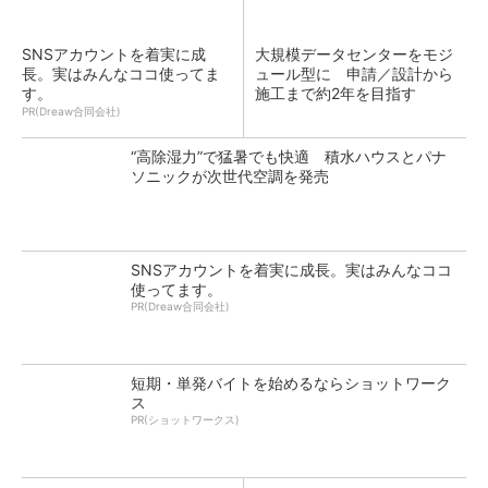
SNSアカウントを着実に成
大規模データセンターをモジ
長。実はみんなココ使ってま
ュール型に 申請／設計から
す。
施工まで約2年を目指す
PR(Dreaw合同会社)
“高除湿力”で猛暑でも快適 積水ハウスとパナ
ソニックが次世代空調を発売
SNSアカウントを着実に成長。実はみんなココ
使ってます。
PR(Dreaw合同会社)
短期・単発バイトを始めるならショットワーク
ス
PR(ショットワークス)