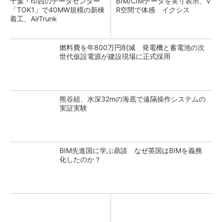
千葉・印西のデータセンター
BIM/CIMデータを実寸表示、V
「TOK1」で40MW規模の新棟
R空間で体感 イクシス
着工、AirTrunk
燃料費を年800万円削減 発電機と蓄電池の次
世代仮設電源が建設現場に正式採用
熊谷組、水深32mの海底で遠隔操作システムの
実証実験
BIM先進国に学ぶ鼎談 なぜ英国はBIMを義務
化したのか？