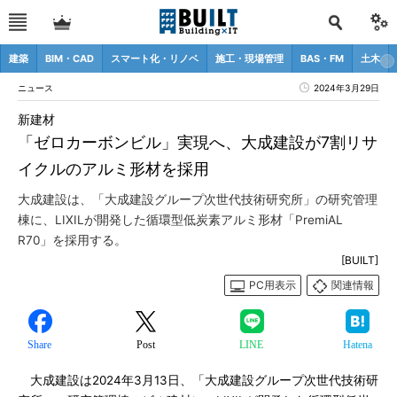
建築
BIM・CAD
スマート化・リノベ
施工・現場管理
BAS・FM
土木
ニュース
2024年3月29日
新建材
「ゼロカーボンビル」実現へ、大成建設が7割リサ
イクルのアルミ形材を採用
大成建設は、「大成建設グループ次世代技術研究所」の研究管理
棟に、LIXILが開発した循環型低炭素アルミ形材「PremiAL
R70」を採用する。
[BUILT]
PC用表示
関連情報
Share
Post
LINE
Hatena
大成建設は2024年3月13日、「大成建設グループ次世代技術研