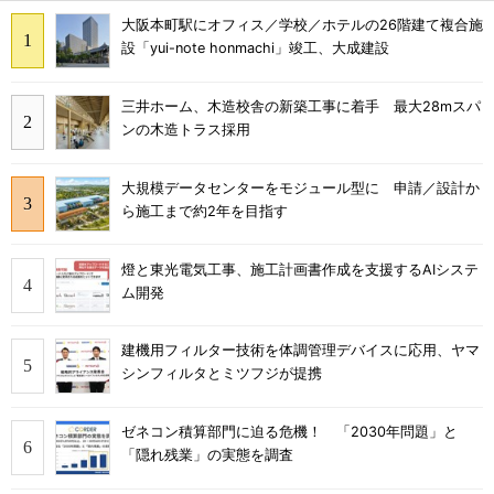
大阪本町駅にオフィス／学校／ホテルの26階建て複合施
設「yui-note honmachi」竣工、大成建設
三井ホーム、木造校舎の新築工事に着手 最大28mスパ
ンの木造トラス採用
大規模データセンターをモジュール型に 申請／設計か
ら施工まで約2年を目指す
燈と東光電気工事、施工計画書作成を支援するAIシステ
ム開発
建機用フィルター技術を体調管理デバイスに応用、ヤマ
シンフィルタとミツフジが提携
ゼネコン積算部門に迫る危機！ 「2030年問題」と
「隠れ残業」の実態を調査