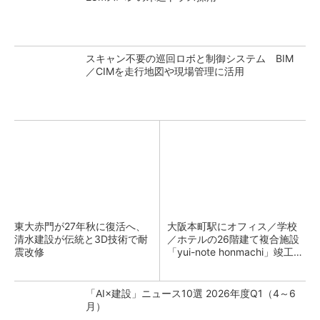
スキャン不要の巡回ロボと制御システム BIM
／CIMを走行地図や現場管理に活用
東大赤門が27年秋に復活へ、
大阪本町駅にオフィス／学校
清水建設が伝統と3D技術で耐
／ホテルの26階建て複合施設
震改修
「yui-note honmachi」竣工、
大成建設
「AI×建設」ニュース10選 2026年度Q1（4～6
月）