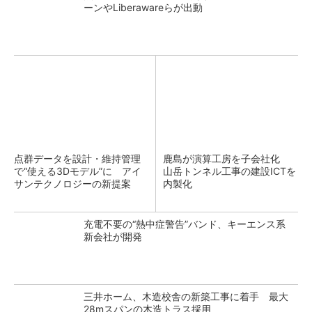
ーンやLiberawareらが出動
点群データを設計・維持管理
鹿島が演算工房を子会社化
で“使える3Dモデル”に アイ
山岳トンネル工事の建設ICTを
サンテクノロジーの新提案
内製化
充電不要の“熱中症警告”バンド、キーエンス系
新会社が開発
三井ホーム、木造校舎の新築工事に着手 最大
28mスパンの木造トラス採用