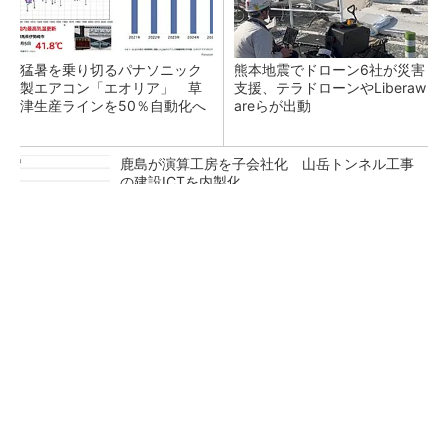
猛暑を乗り切るパナソニック
熊本地震でドローン6社が災害
製エアコン「エオリア」 草
支援、テラドローンやLiberaw
津生産ラインを50％自動化へ
areらが出動
鹿島が演算工房を子会社化 山岳トンネル工事
の建設ICTを内製化
充電不要の“熱中症警告”バンド、キーエンス系
新会社が開発
昇降機トップメーカーが技術の裏側公開 日本
オーチスが「大人の社会科見学」開催