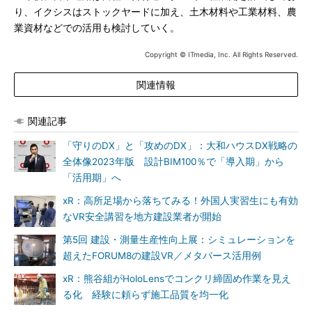
り、イクシスはストックヤードに加え、土木材料や工業材料、農
業資材などでの活用も検討していく。
Copyright © ITmedia, Inc. All Rights Reserved.
関連情報
関連記事
「守りのDX」と「攻めのDX」：大和ハウスDX戦略の
全体像2023年版 設計BIM100％で「導入期」から
「活用期」へ
xR：高所足場から落ちてみる！外国人実習生にも有効
なVR安全講習を地方建設業者が開始
第5回 建設・測量生産性向上展：シミュレーションを
超えたFORUM8の建設VR／メタバース活用例
xR：熊谷組がHoloLensでコンクリ締固め作業を見え
る化 経験に頼らず施工品質を均一化