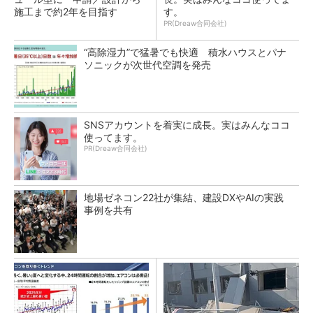
施工まで約2年を目指す
す。
PR(Dreaw合同会社)
“高除湿力”で猛暑でも快適 積水ハウスとパナ
ソニックが次世代空調を発売
SNSアカウントを着実に成長。実はみんなココ
使ってます。
PR(Dreaw合同会社)
地場ゼネコン22社が集結、建設DXやAIの実践
事例を共有