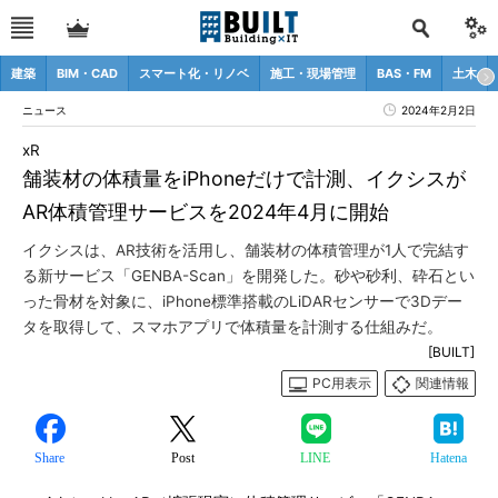
建築
BIM・CAD
スマート化・リノベ
施工・現場管理
BAS・FM
土木
ニュース
2024年2月2日
xR
舗装材の体積量をiPhoneだけで計測、イクシスが
AR体積管理サービスを2024年4月に開始
イクシスは、AR技術を活用し、舗装材の体積管理が1人で完結す
る新サービス「GENBA-Scan」を開発した。砂や砂利、砕石とい
った骨材を対象に、iPhone標準搭載のLiDARセンサーで3Dデー
タを取得して、スマホアプリで体積量を計測する仕組みだ。
[BUILT]
PC用表示
関連情報
Share
Post
LINE
Hatena