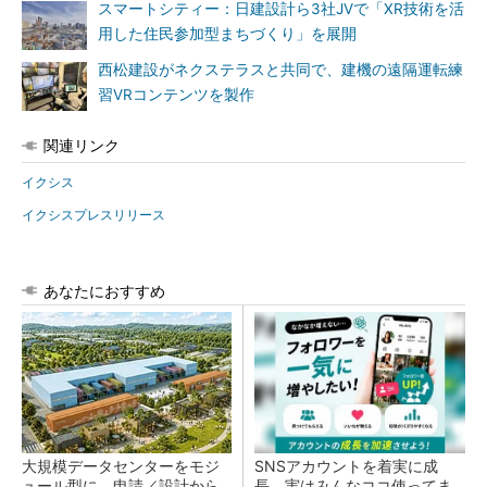
スマートシティー：日建設計ら3社JVで「XR技術を活
用した住民参加型まちづくり」を展開
西松建設がネクステラスと共同で、建機の遠隔運転練
習VRコンテンツを製作
関連リンク
イクシス
イクシスプレスリリース
あなたにおすすめ
大規模データセンターをモジ
SNSアカウントを着実に成
ュール型に 申請／設計から
長。実はみんなココ使ってま