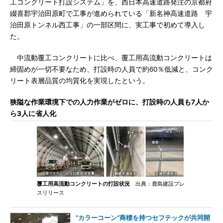
工コンクリート打設システム」を、西日本高速道路発注の京都府
綴喜郡宇治田原町で工事が進められている「新名神高速道路 宇
治田原トンネル西工事」の一部区間に、実工事で初めて導入し
た。
中流動覆工コンクリートに比べ、覆工用高流動コンクリートは
締固めが一切不要なため、打設時の人員で約60％低減と、コンク
リート表層品質の均質化を実現したという。
狭隘な作業環境下での人力作業がゼロに、打設時の人員も7人か
ら3人に省人化
覆工用高流動コンクリートの打設状況
出典：鹿島建設プレ
スリリース
“カラーコーン”商標を持つセフテックが共同開