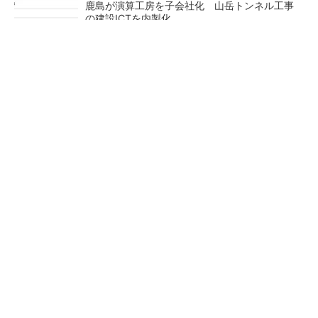
鹿島が演算工房を子会社化 山岳トンネル工事
の建設ICTを内製化
充電不要の“熱中症警告”バンド、キーエンス系
新会社が開発
昇降機トップメーカーが技術の裏側公開 日本
オーチスが「大人の社会科見学」開催