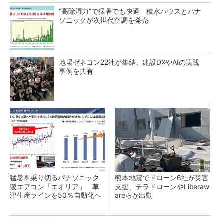
“高除湿力”で猛暑でも快適 積水ハウスとパナ
ソニックが次世代空調を発売
地場ゼネコン22社が集結、建設DXやAIの実践
事例を共有
猛暑を乗り切るパナソニック
熊本地震でドローン6社が災害
製エアコン「エオリア」 草
支援、テラドローンやLiberaw
津生産ラインを50％自動化へ
areらが出動