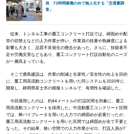
発 72時間稼働のAIで無人化する「交通量調
査」
従来、トンネル工事の覆工コンクリート打設では、締固めや配
管の切替えなどの人力作業が伴い、作業員の技量や熟練度による
影響も大きく、品質不良発生の懸念があった。さらに、技能者不
足や労働災害などもあり、覆工コンクリート打設自動化のニーズ
が一層高まっている。
そこで鹿島建設は、作業の削減と生産性／安全性の向上を目的
に、覆工用高流動コンクリートを用いた同システムを2020年に
開発し、静岡県富士市の模擬トンネルで、有用性を確認した。
今回適用したのは、約84メートルの打設区間を対象に、覆工
用高流動コンクリートを採用した。中流動覆工コンクリート区間
では、棒バイブレータを用いた人力での締固めが必要だったが、
覆工用高流動コンクリートを用いた区間では締固めが全て不要と
なった。その結果、狭い空間での人力作業がゼロ、打設人員が7