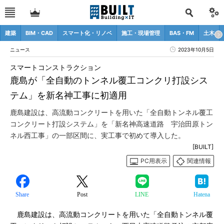
建築
BIM・CAD
スマート化・リノベ
施工・現場管理
BAS・FM
土木
ニュース
2023年10月5日
スマートコンストラクション
鹿島が「全自動のトンネル覆工コンクリ打設シス
テム」を新名神工事に初適用
鹿島建設は、高流動コンクリートを用いた「全自動トンネル覆工
コンクリート打設システム」を「新名神高速道路 宇治田原トン
ネル西工事」の一部区間に、実工事で初めて導入した。
[BUILT]
PC用表示
関連情報
Share
Post
LINE
Hatena
鹿島建設は、高流動コンクリートを用いた「全自動トンネル覆