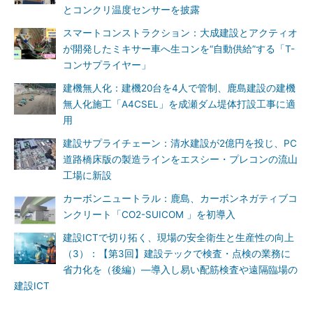
とコンクリ温度センサーを披露
スマートコンストラクション：大成建設とアクティオ
が開発したミキサー車へ生コンを“自動供給”する「T-
コンサプライヤー」
建機無人化：建機20台を4人で管制、鹿島建設の建機
無人化施工「A4CSEL」を成瀬ダム堤体打設工事に適
用
建設サプライチェーン：清水建設が2億円を投じ、PC
道路橋床版の製造ラインをエスシー・プレコンの流山
工場に新設
カーボンニュートラル：鹿島、カーボンネガティブコ
ンクリート「CO2-SUICOM 」を初導入
建設ICTで切り拓く、現場の安全衛生と生産性の向上
（3）：【第3回】建設テックで検査・点検の業務に
省力化を（後編）―導入し易い配筋検査や遠隔臨場の
建設ICT