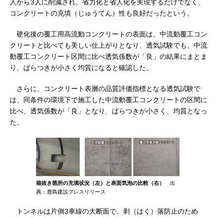
人から3人に削減され、省力化と省人化を実現するだけでなく、
コンクリートの充填（じゅうてん）性も良好だったという。
硬化後の覆工用高流動コンクリートの表面は、中流動覆工コン
クリートと比べても美しい仕上がりとなり、透気試験でも、中流
動覆工コンクリート区間に比べ透気係数が「良」の結果にまとま
り、ばらつきが小さく均質になると確認した。
さらに、コンクリート表層の品質評価指標となる透気試験で
は、同条件の環境下で施工した中流動覆工コンクリートの区間に
比べ、透気係数が「良」となり、ばらつきが小さく、均質となっ
た。
箱抜き箇所の充填状況（左）と表面気泡の比較（右）
出
典：鹿島建設プレスリリース
トンネルは片側3車線の大断面で、剥（はく）落防止のため