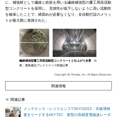
に、補強材として繊維と鉄筋を用いる繊維補強型の覆工用高流動
型コンクリートを採用し、充填性が低下しないように高い流動性
を確保したことで、締固めが必要なくなり、全自動打設のメリッ
トが最大限に発揮された。
繊維補強型覆工用高流動型コンクリートと仕上がり全景
出
典：鹿島建設プレスリリース関連記事
Copyright © ITmedia, Inc. All Rights Reserved.
関連情報
関連記事
メンテナンス・レジリエンスTOKYO2023：非破壊検
査をリードするKEYTEC 新型の高精度電磁波レーダ