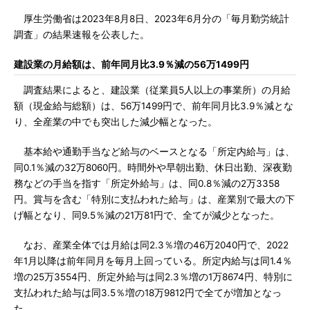
厚生労働省は2023年8月8日、2023年6月分の「毎月勤労統計
調査」の結果速報を公表した。
建設業の月給額は、前年同月比3.9％減の56万1499円
調査結果によると、建設業（従業員5人以上の事業所）の月給
額（現金給与総額）は、56万1499円で、前年同月比3.9％減とな
り、全産業の中でも突出した減少幅となった。
基本給や通勤手当など給与のベースとなる「所定内給与」は、
同0.1％減の32万8060円。時間外や早朝出勤、休日出勤、深夜勤
務などの手当を指す「所定外給与」は、同0.8％減の2万3358
円。賞与を含む「特別に支払われた給与」は、産業別で最大の下
げ幅となり、同9.5％減の21万81円で、全てが減少となった。
なお、産業全体では月給は同2.3％増の46万2040円で、2022
年1月以降は前年同月を毎月上回っている。所定内給与は同1.4％
増の25万3554円、所定外給与は同2.3％増の1万8674円、特別に
支払われた給与は同3.5％増の18万9812円で全てが増加となっ
た。