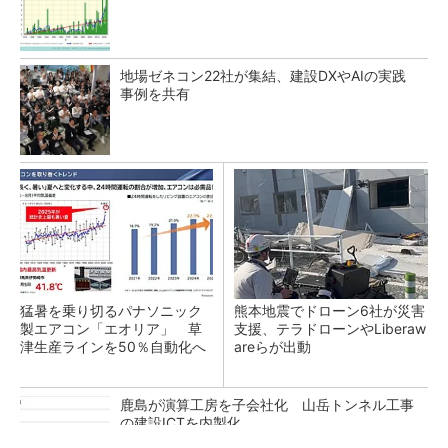
地場ゼネコン22社が集結、建設DXやAIの実践
事例を共有
猛暑を乗り切るパナソニック
熊本地震でドローン6社が災害
製エアコン「エオリア」 草
支援、テラドローンやLiberaw
津生産ラインを50％自動化へ
areらが出動
鹿島が演算工房を子会社化 山岳トンネル工事
の建設ICTを内製化