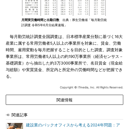
月間実労働時間と出勤日数
出典：厚生労働省「毎月勤労統
計調査 令和5年6月分結果速報」
毎月勤労統計調査全国調査は、日本標準産業分類に基づく16大
産業に属する常用労働者5人以上の事業所を対象に、賃金、労働
時間、雇用変動を毎月把握することを目的とした調査。調査対象
事業所は、常用労働者5人以上の約190万事業所（経済センサス－
基礎調査）から抽出した約3万3000事業所で、名目賃金（現金給
与総額）や実質賃金、所定内と所定外の労働時間などが把握でき
る。
Copyright © ITmedia, Inc. All Rights Reserved.
関連情報
関連記事
建設業のバックオフィスから考える2024年問題：ア