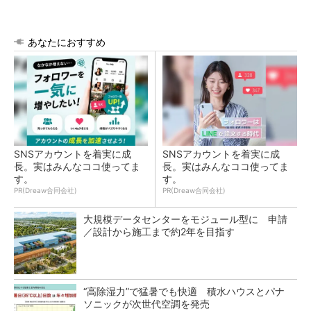
あなたにおすすめ
SNSアカウントを着実に成
SNSアカウントを着実に成
長。実はみんなココ使ってま
長。実はみんなココ使ってま
す。
す。
PR(Dreaw合同会社)
PR(Dreaw合同会社)
大規模データセンターをモジュール型に 申請
／設計から施工まで約2年を目指す
“高除湿力”で猛暑でも快適 積水ハウスとパナ
ソニックが次世代空調を発売