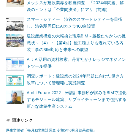
メックスが建設業界を独自調査―「2024年問題」解
決のヒントは「企業間決済」にアリ（前編）
スマートシティー：渋谷のスマートシティーを目指
し、渋谷駅周辺にAIカメラ100台設置
建設産業構造の大転換と現場BIM～脇役たちからの挑
戦状～（4）：【第4回】他工種よりも遅れている内
装工事のBIM対応と未来への展望
AI：AI活用の資料検索、丹青社がナレッジマネジメン
トツール提供
調査レポート：建設業の2024年問題に向けた働き方
改革について管理職に実態調査
Archi Future 2022：米設計事務所が試みるBIMで進化
するモジュール建築、サプライチェーンまで包括する
新たな建築生産システム
関連リンク
厚生労働省「毎月勤労統計調査 令和5年6月分結果速報」