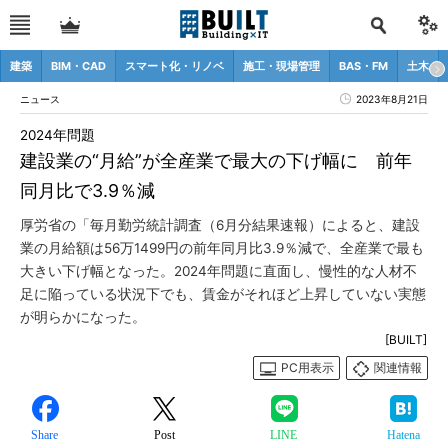
建築
BIM・CAD
スマート化・リノベ
施工・現場管理
BAS・FM
土木
ニュース
2023年8月21日
2024年問題
建設業の“月給”が全産業で最大の下げ幅に 前年
同月比で3.9％減
厚労省の「毎月勤労統計調査（6月分結果速報）によると、建設
業の月給額は56万1499円の前年同月比3.9％減で、全産業で最も
大きい下げ幅となった。2024年問題に直面し、慢性的な人材不
足に陥っている状況下でも、賃金がそれほど上昇していない実態
が明らかになった。
[BUILT]
PC用表示
関連情報
Share
Post
LINE
Hatena