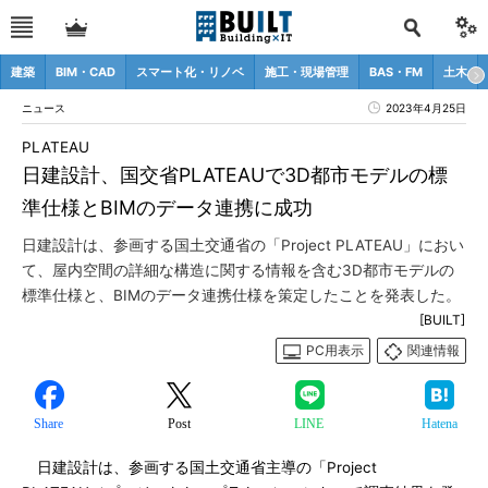
建築
BIM・CAD
スマート化・リノベ
施工・現場管理
BAS・FM
土木
ニュース
2023年4月25日
PLATEAU
日建設計、国交省PLATEAUで3D都市モデルの標
準仕様とBIMのデータ連携に成功
日建設計は、参画する国土交通省の「Project PLATEAU」におい
て、屋内空間の詳細な構造に関する情報を含む3D都市モデルの
標準仕様と、BIMのデータ連携仕様を策定したことを発表した。
[BUILT]
PC用表示
関連情報
Share
Post
LINE
Hatena
日建設計は、参画する国土交通省主導の「Project