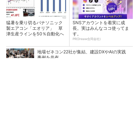
猛暑を乗り切るパナソニック
SNSアカウントを着実に成
製エアコン「エオリア」 草
長。実はみんなココ使ってま
津生産ラインを50％自動化へ
す。
PR(Dreaw合同会社)
地場ゼネコン22社が集結、建設DXやAIの実践
事例を共有
大規模データセンターをモジュール型に 申請
／設計から施工まで約2年を目指す
点群データを設計・維持管理で“使える3Dモデ
ル”に アイサンテクノロジーの新提案