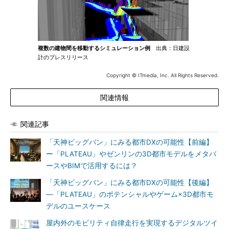
複数の建物間を移動するシミュレーション例
出典：日建設
計のプレスリリース
Copyright © ITmedia, Inc. All Rights Reserved.
関連情報
関連記事
「天神ビッグバン」にみる都市DXの可能性【前編】
ー「PLATEAU」やゼンリンの3D都市モデルをメタバ
ースやBIMで活用するには？
「天神ビッグバン」にみる都市DXの可能性【後編】
―「PLATEAU」のポテンシャルやゲーム×3D都市モ
デルのユースケース
屋内外のモビリティ自律走行を実現するデジタルツイ