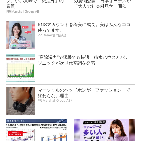
ン、いい意味で「想定外」の
の裏側公開 日本オーチスが
音質
「大人の社会科見学」開催
PR(Marshall Group AB)
SNSアカウントを着実に成長。実はみんなココ
使ってます。
PR(Dreaw合同会社)
“高除湿力”で猛暑でも快適 積水ハウスとパナ
ソニックが次世代空調を発売
マーシャルのヘッドホンが「ファッション」で
終わらない理由
PR(Marshall Group AB)