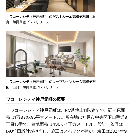
「ワコーレシティ神戸元町」のゲストルーム完成予想図
出
典：和田興産プレスリリース
「ワコーレシティ神戸元町」のレセプションルーム完成予想
図
出典：和田興産プレスリリース
ワコーレシティ神戸元町の概要
ワコーレシティ神戸元町は、RC造地上11階建てで、延べ床面
積は1万3807.95平方メートル。所在地は神戸市中央区下山手通8
丁目16番で、敷地面積は4367.74平方メートル。設計・監理は
IAO竹田設計が担当し、施工はノバックが担い、竣工は2024年9