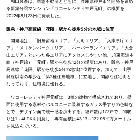
和田興産は、東急不動産とともに、兵庫県神戸市で開発を進め
る新築分譲マンション「ワコーレシティ神戸元町」の概要を
2022年8月23日に発表した。
阪急・神戸高速線「花隈」駅から徒歩5分の地域に位置
開発地は、「旧居留地エリア」「元町エリア」「兵庫県庁エリ
ア」「メリケンパークエリア」「ハーバーランドエリア」「大倉
山エリア」といった各エリアにアクセスしやすい他、JR東海道本
線（神戸線）「元町」駅から徒歩12分の場所にあり、阪急・神戸
高速線「花隈」駅から徒歩5分の地域に位置する。加えて、山手
幹線以南の希少な「第2種住居地域」に立地し、閑静な住宅街と
なっており、住環境に優れる。
ワコーレシティ神戸元町は、3棟の建物で構成されており、壁
面に使用する素材やバルコニーに装着するガラス手すりの色味な
どで、デザイン面で統一感を演出する。総戸数は177戸で、間取
りは1～4LDKを用意し、専有面積は43.13～122.98平方メートル
を見込んでいる。