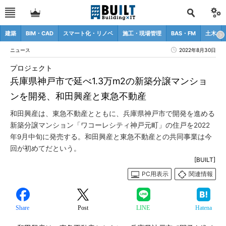
建築
BIM・CAD
スマート化・リノベ
施工・現場管理
BAS・FM
土木
ニュース
2022年8月30日
プロジェクト
兵庫県神戸市で延べ1.3万m2の新築分譲マンショ
ンを開発、和田興産と東急不動産
和田興産は、東急不動産とともに、兵庫県神戸市で開発を進める
新築分譲マンション「ワコーレシティ神戸元町」の住戸を2022
年9月中旬に発売する。和田興産と東急不動産との共同事業は今
回が初めてだという。
[BUILT]
PC用表示
関連情報
Share
Post
LINE
Hatena