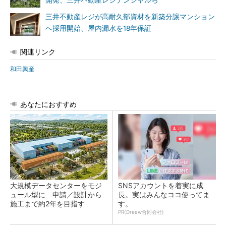
開発、三井不動産レジデンシャルら
三井不動産レジが高耐久部資材を新築分譲マンション
へ採用開始、屋内漏水を18年保証
関連リンク
和田興産
あなたにおすすめ
大規模データセンターをモジ
SNSアカウントを着実に成
ュール型に 申請／設計から
長。実はみんなココ使ってま
施工まで約2年を目指す
す。
PR(Dreaw合同会社)