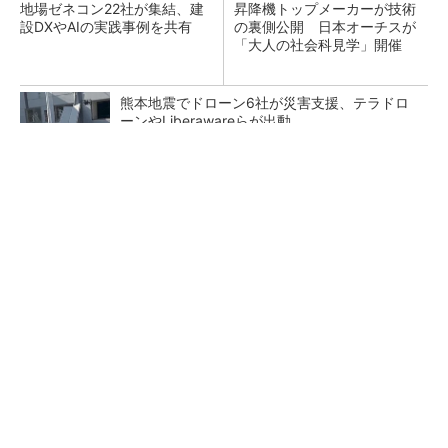
地場ゼネコン22社が集結、建
昇降機トップメーカーが技術
設DXやAIの実践事例を共有
の裏側公開 日本オーチスが
「大人の社会科見学」開催
熊本地震でドローン6社が災害支援、テラドロ
ーンやLiberawareらが出動
点群データを設計・維持管理で“使える3Dモデ
ル”に アイサンテクノロジーの新提案
鹿島が演算工房を子会社化 山岳トンネル工事
の建設ICTを内製化