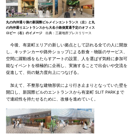
丸の内仲通り側の新国際ビルメインエントランス（左）と丸
の内仲通りエントランスから大名小路側貫通予定のオフィス
ロビー（右）のイメージ
出典：三菱地所プレスリリース
今後、有楽町エリアの新しい拠点として訪れる全ての人に開放
し、キッチンカーや路外ショップによる飲食・物販のサービス、
空間に躍動感をもたらすアートの設置、人を選ばず気軽に参加可
能なイベントを積極的に企画し、実施することで出会いや交流を
促進して、街の魅力度向上につなげる。
加えて、不整形な建物形状により行き止まりとなっていた壁を
開口し、新国際ビルのエントランスから有楽町 SLIT PARKまで
で連続性を持たせるために、改修を進めていく。