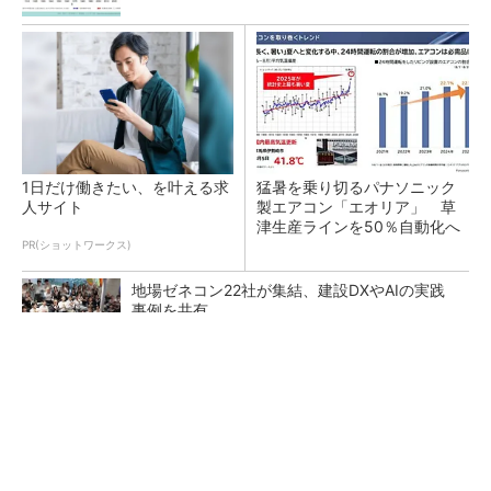
1日だけ働きたい、を叶える求
猛暑を乗り切るパナソニック
人サイト
製エアコン「エオリア」 草
津生産ラインを50％自動化へ
PR(ショットワークス)
地場ゼネコン22社が集結、建設DXやAIの実践
事例を共有
大規模データセンターをモジュール型に 申請
／設計から施工まで約2年を目指す