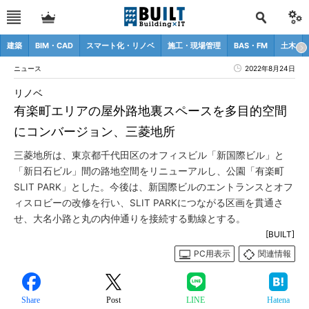
建築
BIM・CAD
スマート化・リノベ
施工・現場管理
BAS・FM
土木
ニュース
2022年8月24日
リノベ
有楽町エリアの屋外路地裏スペースを多目的空間
にコンバージョン、三菱地所
三菱地所は、東京都千代田区のオフィスビル「新国際ビル」と
「新日石ビル」間の路地空間をリニューアルし、公園「有楽町
SLIT PARK」とした。今後は、新国際ビルのエントランスとオフ
ィスロビーの改修を行い、SLIT PARKにつながる区画を貫通さ
せ、大名小路と丸の内仲通りを接続する動線とする。
[BUILT]
PC用表示
関連情報
Share
Post
LINE
Hatena