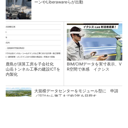
ーンやLiberawareらが出動
鹿島が演算工房を子会社化
BIM/CIMデータを実寸表示、V
山岳トンネル工事の建設ICTを
R空間で体感 イクシス
内製化
大規模データセンターをモジュール型に 申請
／設計から施工まで約2年を目指す
地場ゼネコン22社が集結、建設DXやAIの実践
事例を共有