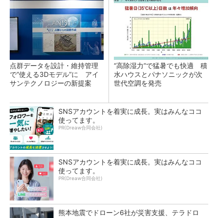
点群データを設計・維持管理
“高除湿力”で猛暑でも快適 積
で“使える3Dモデル”に アイ
水ハウスとパナソニックが次
サンテクノロジーの新提案
世代空調を発売
SNSアカウントを着実に成長。実はみんなココ
使ってます。
PR(Dreaw合同会社)
SNSアカウントを着実に成長。実はみんなココ
使ってます。
PR(Dreaw合同会社)
熊本地震でドローン6社が災害支援、テラドロ