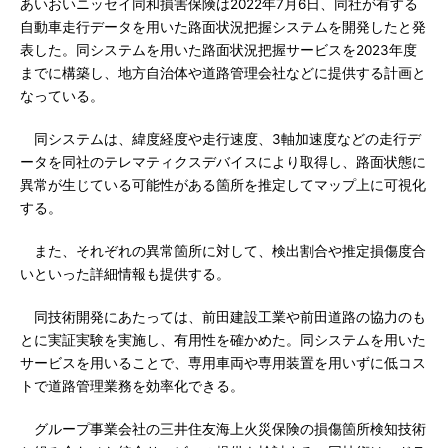
あいおいニッセイ同和損害保険は2022年7月6日、同社が有する
自動車走行データを用いた路面状況把握システムを開発したと発
表した。同システムを用いた路面状況把握サービスを2023年度
までに構築し、地方自治体や道路管理会社などに提供する計画と
なっている。
同システムは、緯度経度や走行速度、3軸加速度などの走行デ
ータを同社のテレマティクスデバイスにより取得し、路面状態に
異常が生じている可能性がある箇所を推定してマップ上に可視化
する。
また、それぞれの異常箇所に対して、検出割合や推定損傷度合
いといった詳細情報も提供する。
同技術開発にあたっては、前田建設工業や前田道路の協力のも
とに実証実験を実施し、有用性を確かめた。同システムを用いた
サービスを用いることで、専用車両や専用装置を用いずに低コス
トで道路管理業務を効率化できる。
グループ事業会社の三井住友海上火災保険の損傷箇所検知技術