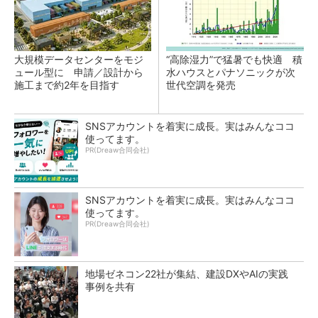
大規模データセンターをモジ
“高除湿力”で猛暑でも快適 積
ュール型に 申請／設計から
水ハウスとパナソニックが次
施工まで約2年を目指す
世代空調を発売
SNSアカウントを着実に成長。実はみんなココ
使ってます。
PR(Dreaw合同会社)
SNSアカウントを着実に成長。実はみんなココ
使ってます。
PR(Dreaw合同会社)
地場ゼネコン22社が集結、建設DXやAIの実践
事例を共有