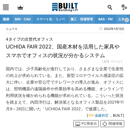
建築
BIM・CAD
スマート化・リノベ
施工・現場管理
BAS・FM
土木
ニュース
2022年1月12日
4タイプの次世代オフィス
UCHIDA FAIR 2022、国産木材を活用した家具や
スマホでオフィスの状況が分かるシステム
（3/4 ページ）
国内では、少子高齢化が進行しており、さまざまな企業で生産性
の向上が求められている。また、新型コロナウイルス感染症の拡
大に伴い、企業や官公庁でテレワークの導入が進み、オフィスに
は、照明機器の遠隔操作や作業効率を高める機能、オンラインで
利用状況を確かめられる機能が求められている。こういった状況
を踏まえて、内田洋行は、解決策となるオフィス製品を2021年11
月9～26日に開いた「UCHIDA FAIR 2022」で披露した。
[
遠藤和宏
，BUILT]
PC用表示
関連情報