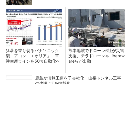
猛暑を乗り切るパナソニック
熊本地震でドローン6社が災害
製エアコン「エオリア」 草
支援、テラドローンやLiberaw
津生産ラインを50％自動化へ
areらが出動
鹿島が演算工房を子会社化 山岳トンネル工事
の建設ICTを内製化
充電不要の“熱中症警告”バンド、キーエンス系
新会社が開発