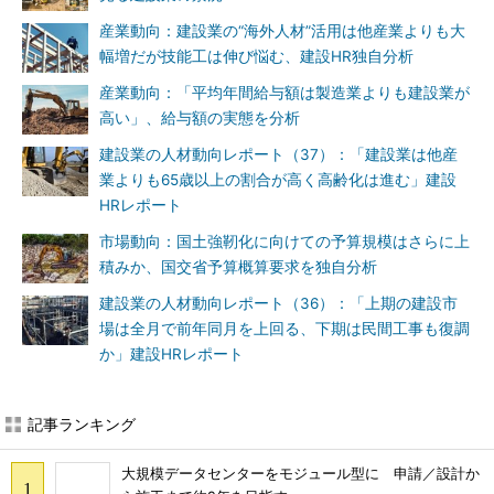
産業動向：建設業の“海外人材”活用は他産業よりも大
幅増だが技能工は伸び悩む、建設HR独自分析
産業動向：「平均年間給与額は製造業よりも建設業が
高い」、給与額の実態を分析
建設業の人材動向レポート（37）：「建設業は他産
業よりも65歳以上の割合が高く高齢化は進む」建設
HRレポート
市場動向：国土強靭化に向けての予算規模はさらに上
積みか、国交省予算概算要求を独自分析
建設業の人材動向レポート（36）：「上期の建設市
場は全月で前年同月を上回る、下期は民間工事も復調
か」建設HRレポート
記事ランキング
大規模データセンターをモジュール型に 申請／設計か