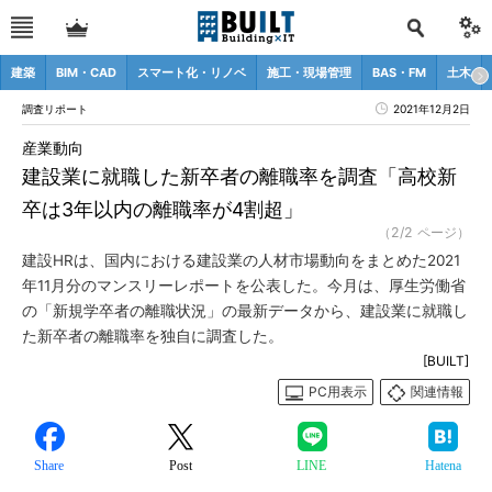
建築
BIM・CAD
スマート化・リノベ
施工・現場管理
BAS・FM
土木
調査リポート
2021年12月2日
産業動向
建設業に就職した新卒者の離職率を調査「高校新
卒は3年以内の離職率が4割超」
（2/2 ページ）
建設HRは、国内における建設業の人材市場動向をまとめた2021
年11月分のマンスリーレポートを公表した。今月は、厚生労働省
の「新規学卒者の離職状況」の最新データから、建設業に就職し
た新卒者の離職率を独自に調査した。
[BUILT]
PC用表示
関連情報
Share
Post
LINE
Hatena