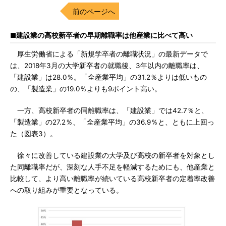
前のページへ
■建設業の高校新卒者の早期離職率は他産業に比べて高い
厚生労働省による「新規学卒者の離職状況」の最新データで
は、2018年3月の大学新卒者の就職後、3年以内の離職率は、
「建設業」は28.0％。「全産業平均」の31.2％よりは低いもの
の、「製造業」の19.0％よりも9ポイント高い。
一方、高校新卒者の同離職率は、「建設業」では42.7％と、
「製造業」の27.2％、「全産業平均」の36.9％と、ともに上回っ
た（図表3）。
徐々に改善している建設業の大学及び高校の新卒者を対象とし
た同離職率だが、深刻な人手不足を軽減するためにも、他産業と
比較して、より高い離職率が続いている高校新卒者の定着率改善
への取り組みが重要となっている。