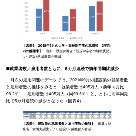
【図表3 2018年3月の大学・高校新卒者の就職後、3年以
内の離職率】
出典：厚生労働省「新規学卒者の離職状況」
より建設HR 編集部が作成
■就業者数／雇用者数ともに、5カ月連続で前年同期比減少
月次の雇用関連のデータでは、2021年9月の建設業の就業者数
と雇用者数の推移をみると、就業者数は495万人（前年同月比
98.2％）、雇用者数は405万人（同99.5％）と、ともに前年同期
比で5カ月連続の減少となった（図表4）。
【図表4 建設業の就業者数と雇用者数の推移】
出典：総
務省「労働力調査」より建設HR 編集部が作成