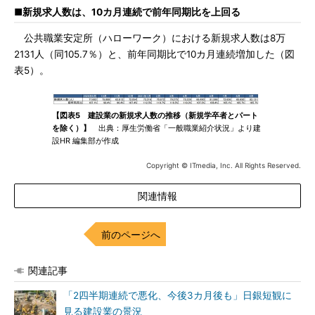
■新規求人数は、10カ月連続で前年同期比を上回る
公共職業安定所（ハローワーク）における新規求人数は8万
2131人（同105.7％）と、前年同期比で10カ月連続増加した（図
表5）。
【図表5 建設業の新規求人数の推移（新規学卒者とパート
を除く）】
出典：厚生労働省「一般職業紹介状況」より建
設HR 編集部が作成
Copyright © ITmedia, Inc. All Rights Reserved.
関連情報
前のページへ
関連記事
「2四半期連続で悪化、今後3カ月後も」日銀短観に
見る建設業の景況