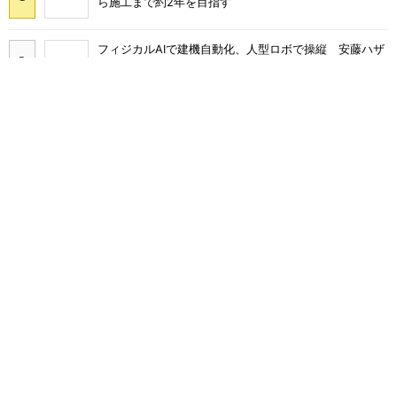
ら施工まで約2年を目指す
フィジカルAIで建機自動化、人型ロボで操縦 安藤ハザ
マと神戸高専が共同研究
三井ホーム、木造校舎の新築工事に着手 最大28mスパ
ンの木造トラス採用
東京ミッドタウン八重洲でデジタルツイン活用のロボッ
ト配送サービス
“高除湿力”で猛暑でも快適 積水ハウスとパナソニック
が次世代空調を発売
大阪本町駅にオフィス／学校／ホテルの26階建て複合施
設「yui-note honmachi」竣工、大成建設
建機の遠隔化から山岳工事の獣害対策まで カナモトグ
ループが共同出展