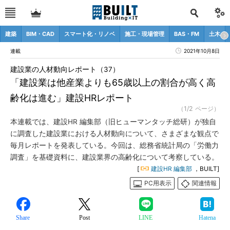
建築
BIM・CAD
スマート化・リノベ
施工・現場管理
BAS・FM
土木
連載
2021年10月8日
建設業の人材動向レポート（37）
「建設業は他産業よりも65歳以上の割合が高く高
齢化は進む」建設HRレポート
（1/2 ページ）
本連載では、建設HR 編集部（旧ヒューマンタッチ総研）が独自
に調査した建設業における人材動向について、さまざまな観点で
毎月レポートを発表している。今回は、総務省統計局の「労働力
調査」を基礎資料に、建設業界の高齢化について考察している。
[
建設HR 編集部
，BUILT]
PC用表示
関連情報
Share
Post
LINE
Hatena