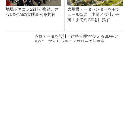
地場ゼネコン22社が集結、建
大規模データセンターをモジ
設DXやAIの実践事例を共有
ュール型に 申請／設計から
施工まで約2年を目指す
点群データを設計・維持管理で“使える3Dモデ
ル”に アイサンテクノロジーの新提案
熊本地震でドローン6社が災害支援、テラドロ
ーンやLiberawareらが出動
鹿島が演算工房を子会社化 山岳トンネル工事
の建設ICTを内製化