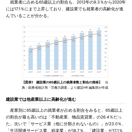
就業者に占める65歳以上の割合も、2012年の9.3％から2020年
には17.1％にまで上昇しており、建設業でも就業者の高齢化が進
んでいることが分かる。
【図表1 建設業の65歳以上の就業者数と割合の推移】
出
典：総務省統計局「労働力調査」より建設HR 編集部が作成
建設業では他産業以上に高齢化が進む
産業別に65歳以上の就業者が占める割合をみると、65歳以上
の割合が最も高いのは「不動産業、物品賃貸業」の26.4％だっ
た。次いで「サービス業（他に分類されないもの）」が23.0％、
「生活関連サービス業、娯楽業」が18.7％、「建設業」が17.1％