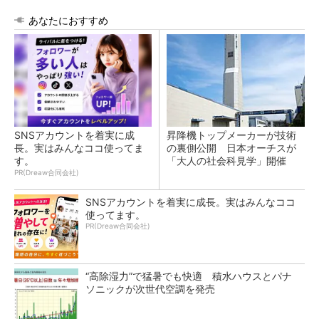
あなたにおすすめ
SNSアカウントを着実に成
昇降機トップメーカーが技術
長。実はみんなココ使ってま
の裏側公開 日本オーチスが
す。
「大人の社会科見学」開催
PR(Dreaw合同会社)
SNSアカウントを着実に成長。実はみんなココ
使ってます。
PR(Dreaw合同会社)
“高除湿力”で猛暑でも快適 積水ハウスとパナ
ソニックが次世代空調を発売