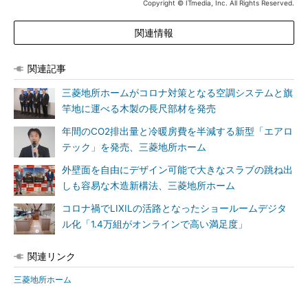
Copyright © ITmedia, Inc. All Rights Reserved.
関連情報
関連記事
三菱地所ホームがコロナ対策となる空調システムと旗
竿地に運べる木製の長尺部材を発売
年間のCO2排出量と冷暖房費を半減する新型「エアロ
テック」を発売、三菱地所ホーム
外壁面を自由にデザイン可能で大きなスラブの跳ね出
しも容易な木造新構法、三菱地所ホーム
コロナ禍でLIXILの活路となったショールームデジタ
ル化「1.4万組がオンラインで高い満足度」
関連リンク
三菱地所ホーム