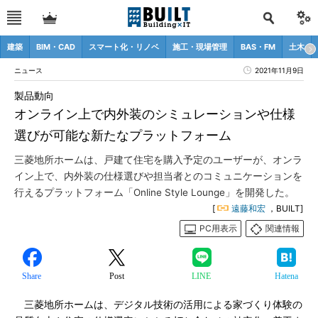
建築
BIM・CAD
スマート化・リノベ
施工・現場管理
BAS・FM
土木
ニュース
2021年11月9日
製品動向
オンライン上で内外装のシミュレーションや仕様
選びが可能な新たなプラットフォーム
三菱地所ホームは、戸建て住宅を購入予定のユーザーが、オンラ
イン上で、内外装の仕様選びや担当者とのコミュニケーションを
行えるプラットフォーム「Online Style Lounge」を開発した。
[
遠藤和宏
，BUILT]
PC用表示
関連情報
Share
Post
LINE
Hatena
三菱地所ホームは、デジタル技術の活用による家づくり体験の