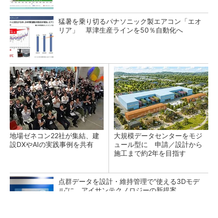
猛暑を乗り切るパナソニック製エアコン「エオ
リア」 草津生産ラインを50％自動化へ
地場ゼネコン22社が集結、建
大規模データセンターをモジ
設DXやAIの実践事例を共有
ュール型に 申請／設計から
施工まで約2年を目指す
点群データを設計・維持管理で“使える3Dモデ
ル”に アイサンテクノロジーの新提案