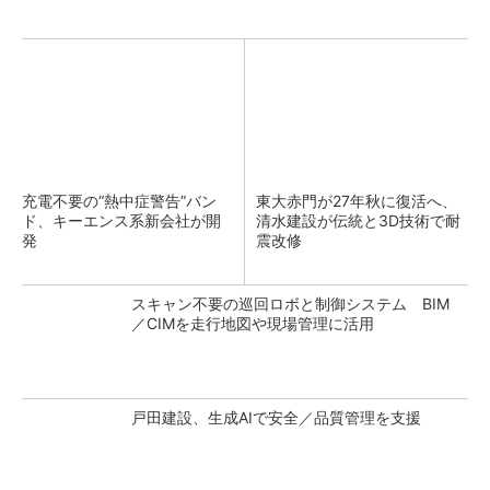
充電不要の“熱中症警告”バン
東大赤門が27年秋に復活へ、
ド、キーエンス系新会社が開
清水建設が伝統と3D技術で耐
発
震改修
スキャン不要の巡回ロボと制御システム BIM
／CIMを走行地図や現場管理に活用
戸田建設、生成AIで安全／品質管理を支援