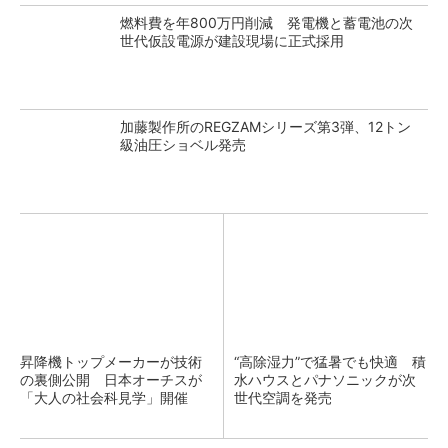
燃料費を年800万円削減 発電機と蓄電池の次
世代仮設電源が建設現場に正式採用
加藤製作所のREGZAMシリーズ第3弾、12トン
級油圧ショベル発売
昇降機トップメーカーが技術
“高除湿力”で猛暑でも快適 積
の裏側公開 日本オーチスが
水ハウスとパナソニックが次
「大人の社会科見学」開催
世代空調を発売