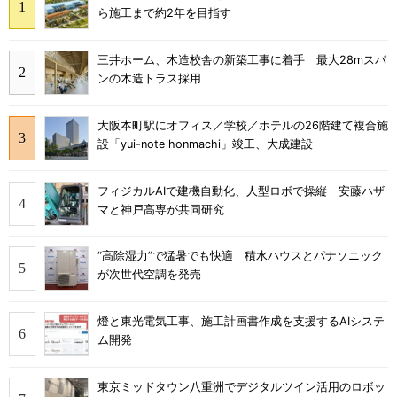
ら施工まで約2年を目指す
三井ホーム、木造校舎の新築工事に着手 最大28mスパ
ンの木造トラス採用
大阪本町駅にオフィス／学校／ホテルの26階建て複合施
設「yui-note honmachi」竣工、大成建設
フィジカルAIで建機自動化、人型ロボで操縦 安藤ハザ
マと神戸高専が共同研究
“高除湿力”で猛暑でも快適 積水ハウスとパナソニック
が次世代空調を発売
燈と東光電気工事、施工計画書作成を支援するAIシステ
ム開発
東京ミッドタウン八重洲でデジタルツイン活用のロボッ