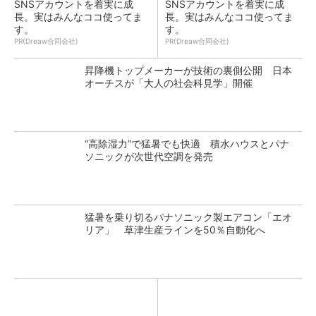
SNSアカウントを着実に成
SNSアカウントを着実に成
長。実はみんなココ使ってま
長。実はみんなココ使ってま
す。
す。
PR(Dreaw合同会社)
PR(Dreaw合同会社)
昇降機トップメーカーが技術の裏側公開 日本
オーチスが「大人の社会科見学」開催
“高除湿力”で猛暑でも快適 積水ハウスとパナ
ソニックが次世代空調を発売
猛暑を乗り切るパナソニック製エアコン「エオ
リア」 草津生産ラインを50％自動化へ