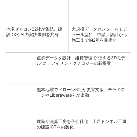
地場ゼネコン22社が集結、建
大規模データセンターをモジ
設DXやAIの実践事例を共有
ュール型に 申請／設計から
施工まで約2年を目指す
点群データを設計・維持管理で“使える3Dモデ
ル”に アイサンテクノロジーの新提案
熊本地震でドローン6社が災害支援、テラドロ
ーンやLiberawareらが出動
鹿島が演算工房を子会社化 山岳トンネル工事
の建設ICTを内製化