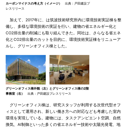
カーボンマイナスの考え方（イメージ）
出典：戸田建設プ
レスリリース
加えて、2017年に、は筑波技術研究所内に環境技術実証棟を整
備し、多様な環境技術の実証を行い、建物の省エネルギー化と
CO2排出量の削減にも取り組んできた。同社は、さらなる省エネ
化とCO2排出量のカットを目的に、環境技術実証棟をリニューア
ルし、グリーンオフィス棟とした。
グリーンオフィス棟外観（左）とグリーンオフィス棟の2階
事務室（右）
出典：戸田建設プレスリリース
グリーンオフィス棟は、研究スタッフが利用する次世代型オフ
ィスとして運用され、新しい働き方への対応なども考慮した室内
環境を実現している。建物には、タスクアンビエント空調、自然
換気、AI制御といった多くの省エネルギー技術や太陽光発電、地