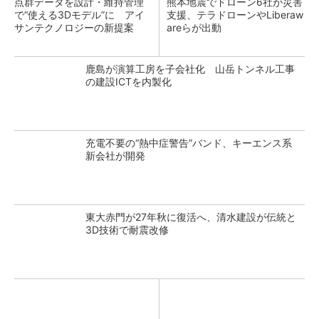
点群データを設計・維持管理
熊本地震でドローン6社が災害
で“使える3Dモデル”に アイ
支援、テラドローンやLiberaw
サンテクノロジーの新提案
areらが出動
鹿島が演算工房を子会社化 山岳トンネル工事
の建設ICTを内製化
充電不要の“熱中症警告”バンド、キーエンス系
新会社が開発
東大赤門が27年秋に復活へ、清水建設が伝統と
3D技術で耐震改修