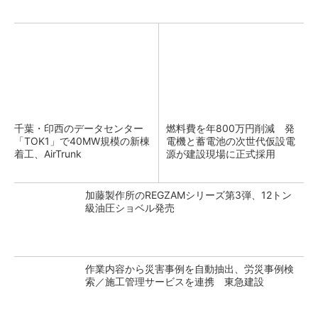
千葉・印西のデータセンター
燃料費を年800万円削減 発
「TOK1」で40MW規模の新棟
電機と蓄電池の次世代仮設電
着工、AirTrunk
源が建設現場に正式採用
加藤製作所のREGZAMシリーズ第3弾、12トン
級油圧ショベル発売
作業内容から災害事例を自動抽出、労災事例検
索／施工管理サービスを連携 東急建設