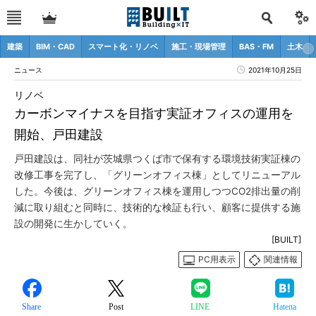
建築
BIM・CAD
スマート化・リノベ
施工・現場管理
BAS・FM
土木
ニュース
2021年10月25日
リノベ
カーボンマイナスを目指す実証オフィスの運用を
開始、戸田建設
戸田建設は、同社が茨城県つくば市で保有する環境技術実証棟の
改修工事を完了し、「グリーンオフィス棟」としてリニューアル
した。今後は、グリーンオフィス棟を運用しつつCO2排出量の削
減に取り組むと同時に、技術的な検証も行い、顧客に提供する施
設の開発に生かしていく。
[BUILT]
PC用表示
関連情報
Share
Post
LINE
Hatena