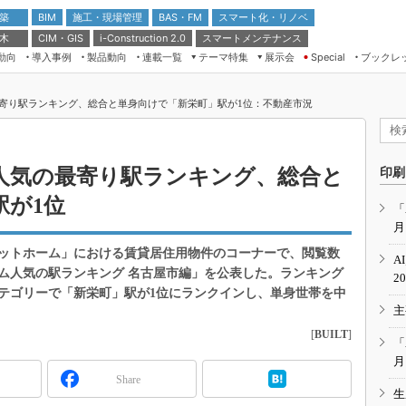
 築
施工・現場管理
BAS・FM
スマート化・リノベ
BIM
 木
CIM・GIS
スマートメンテナンス
i-Construction 2.0
動向
導入事例
製品動向
連載一覧
テーマ特集
展示会
ブックレ
Special
建設Tech NEXT BREAK
メンテナンス・レジリエンス
TOKYO2026
寄り駅ランキング、総合と単身向けで「新栄町」駅が1位：不動産市況
ドローンがもたらす建設業界の“ゲー
第8回 国際 建設・測量展
ムチェンジ” Ver.2.0
（CSPI2026）
脱3Kから新3Kへ導く建設×IT
第10回 JAPAN BUILD TOKYO－建
人気の最寄り駅ランキング、総合と
印刷
築・土木・不動産の先端技術展－
“Society5.0”時代のスマートビル
駅が1位
Japan Drone 2023
VR／ARが描くモノづくりのミライ
「
月
メンテナンス・レジリエンスOSAKA
2020
ットホーム」における賃貸居住用物件のコーナーで、閲覧数
A
日本 ものづくりワールド 2020
ム人気の駅ランキング 名古屋市編」を公表した。ランキング
2
テゴリーで「新栄町」駅が1位にランクインし、単身世帯を中
メンテナンス・レジリエンスTOKYO
主
2019
[
BUILT
]
IGAS2018
「
月
Share
生