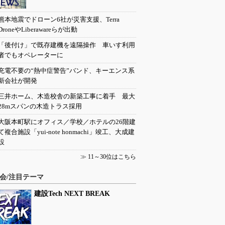
熊本地震でドローン6社が災害支援、Terra
DroneやLiberawareらが出動
「後付け」で既存建機を遠隔操作 車いす利用
者でもオペレーターに
充電不要の“熱中症警告”バンド、キーエンス系
新会社が開発
三井ホーム、木造校舎の新築工事に着手 最大
28mスパンの木造トラス採用
大阪本町駅にオフィス／学校／ホテルの26階建
て複合施設「yui-note honmachi」竣工、大成建
設
≫
11～30位はこちら
会/注目テーマ
建設Tech NEXT BREAK