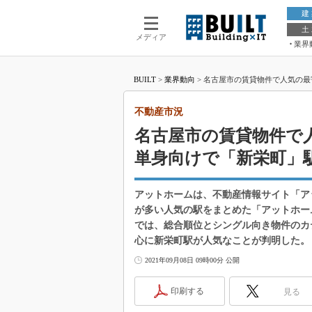
建
土
メディア
業界
BUILT
>
業界動向
>
名古屋市の賃貸物件で人気の最
不動産市況
名古屋市の賃貸物件で
単身向けで「新栄町」
アットホームは、不動産情報サイト「ア
が多い人気の駅をまとめた「アットホー
では、総合順位とシングル向き物件のカ
心に新栄町駅が人気なことが判明した。
2021年09月08日 09時00分 公開
印刷する
見る