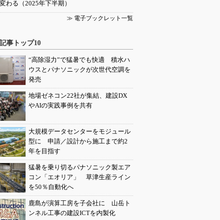
変わる（2025年下半期）
≫ 電子ブックレット一覧
記事トップ10
“高除湿力”で猛暑でも快適 積水ハ
ウスとパナソニックが次世代空調を
発売
地場ゼネコン22社が集結、建設DX
やAIの実践事例を共有
大規模データセンターをモジュール
型に 申請／設計から施工まで約2
年を目指す
猛暑を乗り切るパナソニック製エア
コン「エオリア」 草津生産ライン
を50％自動化へ
鹿島が演算工房を子会社に 山岳ト
ンネル工事の建設ICTを内製化