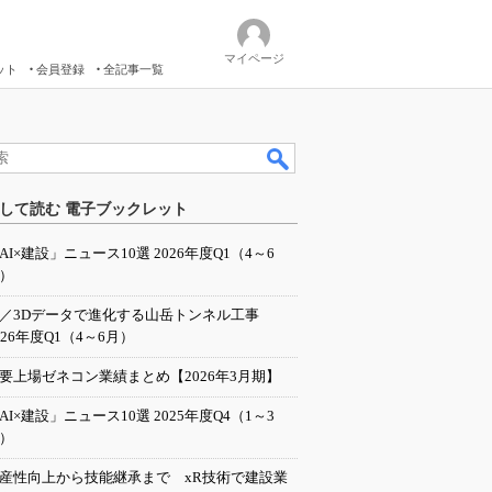
マイページ
ット
会員登録
全記事一覧
して読む 電子ブックレット
AI×建設」ニュース10選 2026年度Q1（4～6
）
I／3Dデータで進化する山岳トンネル工事
026年度Q1（4～6月）
要上場ゼネコン業績まとめ【2026年3月期】
AI×建設」ニュース10選 2025年度Q4（1～3
）
産性向上から技能継承まで xR技術で建設業