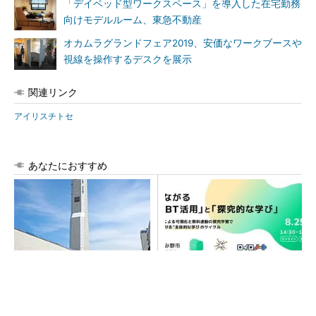
「デイベッド型ワークスペース」を導入した在宅勤務
向けモデルルーム、東急不動産
オカムラグランドフェア2019、安価なワークブースや
視線を操作するデスクを展示
関連リンク
アイリスチトセ
あなたにおすすめ
昇降機トップメーカーが技術
【8/25開催】CBT活用と質の
の裏側公開 日本オーチスが
高い探究学習で変わる！次期
「大人の社会科見学」開催
学習指導要領を見据えた新し