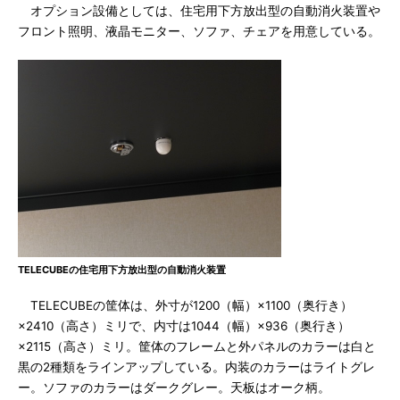
オプション設備としては、住宅用下方放出型の自動消火装置や
フロント照明、液晶モニター、ソファ、チェアを用意している。
TELECUBEの住宅用下方放出型の自動消火装置
TELECUBEの筐体は、外寸が1200（幅）×1100（奥行き）
×2410（高さ）ミリで、内寸は1044（幅）×936（奥行き）
×2115（高さ）ミリ。筐体のフレームと外パネルのカラーは白と
黒の2種類をラインアップしている。内装のカラーはライトグレ
ー。ソファのカラーはダークグレー。天板はオーク柄。