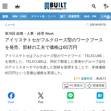
建築
BIM・CAD
スマート化・リノベ
施工・現場管理
BAS・FM
土木
ニュース
2021年5月7日
第16回 総務・人事・経理 Week
アイリスチトセがフルクローズ型のワークブース
を発売、部材の工夫で価格は60万円
アイリスチトセはフルクローズ型のワークブース「TELECUBE」
を発売した。TELECUBEは、同社で製造した筐体やグループ会社
のアイリスオーヤマが生産した部材を使用することで、本体価格
60万円という安価な価格を実現した。
[
遠藤和宏
，BUILT]
PC用表示
関連情報
Share
Post
LINE
Hatena