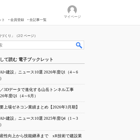
マイページ
ット
会員登録
全記事一覧
づくり」（2/2 ページ）
して読む 電子ブックレット
AI×建設」ニュース10選 2026年度Q1（4～6
）
I／3Dデータで進化する山岳トンネル工事
026年度Q1（4～6月）
要上場ゼネコン業績まとめ【2026年3月期】
AI×建設」ニュース10選 2025年度Q4（1～3
）
産性向上から技能継承まで xR技術で建設業