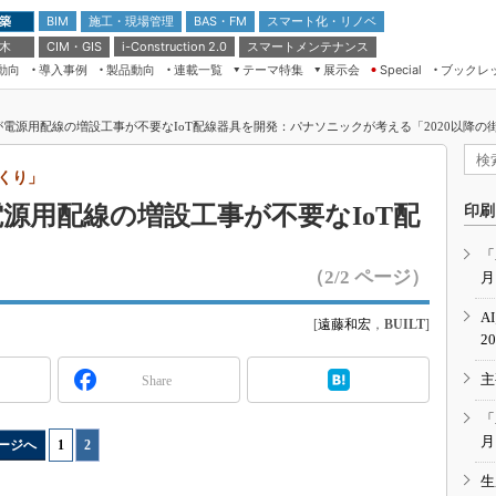
 築
施工・現場管理
BAS・FM
スマート化・リノベ
BIM
 木
CIM・GIS
スマートメンテナンス
i-Construction 2.0
動向
導入事例
製品動向
連載一覧
テーマ特集
展示会
ブックレ
Special
建設Tech NEXT BREAK
メンテナンス・レジリエンス
TOKYO2026
が電源用配線の増設工事が不要なIoT配線器具を開発：パナソニックが考える「2020以降の街
ドローンがもたらす建設業界の“ゲー
第8回 国際 建設・測量展
ムチェンジ” Ver.2.0
（CSPI2026）
づくり」
脱3Kから新3Kへ導く建設×IT
第10回 JAPAN BUILD TOKYO－建
電源用配線の増設工事が不要なIoT配
印刷
築・土木・不動産の先端技術展－
“Society5.0”時代のスマートビル
Japan Drone 2023
VR／ARが描くモノづくりのミライ
「
（2/2 ページ）
月
メンテナンス・レジリエンスOSAKA
2020
A
[
遠藤和宏
，
BUILT
]
日本 ものづくりワールド 2020
2
メンテナンス・レジリエンスTOKYO
主
Share
2019
IGAS2018
「
月
ージへ
1
|
2
生