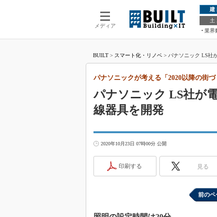
建
土
メディア
業界
BUILT
>
スマート化・リノベ
>
パナソニック LS社
パナソニックが考える「2020以降の街
パナソニック LS社が
線器具を開発
2020年10月23日 07時00分 公開
印刷する
見る
前のペ
照明の設定時間は20分