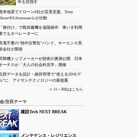
年を目指す
熊本地震でドローン6社が災害支援、Terra
DroneやLiberawareらが出動
「後付け」で既存建機を遠隔操作 車いす利用
者でもオペレーターに
充電不要の“熱中症警告”バンド、キーエンス系
新会社が開発
昇降機トップメーカーが技術の裏側公開 日本
オーチスが「大人の社会科見学」開催
点群データを設計・維持管理で“使える3Dモデ
ル”に アイサンテクノロジーの新提案
≫
11～30位はこちら
会/注目テーマ
建設Tech NEXT BREAK
メンテナンス・レジリエンス