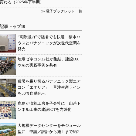
変わる（2025年下半期）
≫ 電子ブックレット一覧
記事トップ10
“高除湿力”で猛暑でも快適 積水ハ
ウスとパナソニックが次世代空調を
発売
地場ゼネコン22社が集結、建設DX
やAIの実践事例を共有
猛暑を乗り切るパナソニック製エア
コン「エオリア」 草津生産ライン
を50％自動化へ
鹿島が演算工房を子会社に 山岳ト
ンネル工事の建設ICTを内製化
大規模データセンターをモジュール
型に 申請／設計から施工まで約2