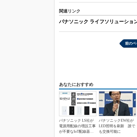
関連リンク
パナソニック ライフソリューショ
前のペ
あなたにおすすめ
パナソニック LS社が
パナソニックEW社が
電源用配線の増設工事
LED照明を刷新 誰で
が不要なIoT配線器具
も交換可能に