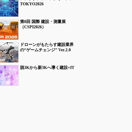
TOKYO2026
第8回 国際 建設・測量展
（CSPI2026）
ドローンがもたらす建設業界
の“ゲームチェンジ” Ver.2.0
脱3Kから新3Kへ導く建設×IT