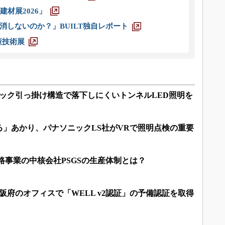
材展2026」
消しないのか？」BUILT独自レポート
策技術展
フック引っ掛け構造で落下しにくいトンネルLED照明を
」あかり、パナソニックLS社がVRで照明点検の重要
路事業の中核会社PSGSの生産体制とは？
大阪府のオフィスで「WELL v2認証」の予備認証を取得