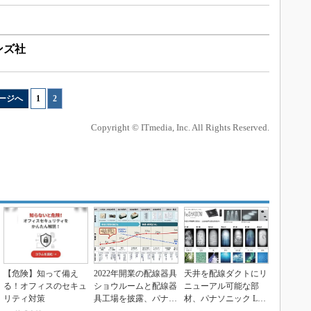
ンズ社
ージへ
1
|
2
Copyright © ITmedia, Inc. All Rights Reserved.
【危険】知って備え
2022年開業の配線器具
天井を配線ダクトにリ
る！オフィスのセキュ
ショウルームと配線器
ニューアル可能な部
リティ対策
具工場を披露、パナソ
材、パナソニック LS