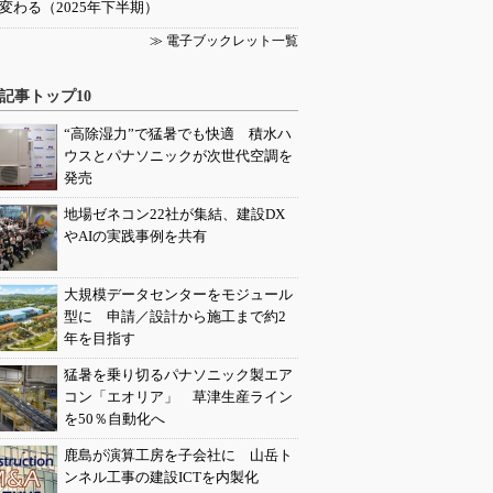
変わる（2025年下半期）
≫ 電子ブックレット一覧
記事トップ10
“高除湿力”で猛暑でも快適 積水ハ
ウスとパナソニックが次世代空調を
発売
地場ゼネコン22社が集結、建設DX
やAIの実践事例を共有
大規模データセンターをモジュール
型に 申請／設計から施工まで約2
年を目指す
猛暑を乗り切るパナソニック製エア
コン「エオリア」 草津生産ライン
を50％自動化へ
鹿島が演算工房を子会社に 山岳ト
ンネル工事の建設ICTを内製化