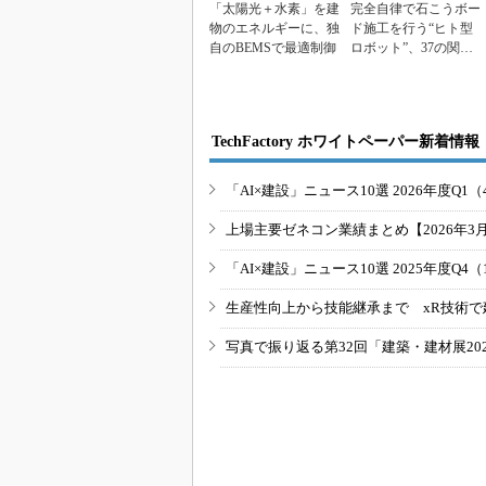
「太陽光＋水素」を建
完全自律で石こうボー
物のエネルギーに、独
ド施工を行う“ヒト型
自のBEMSで最適制御
ロボット”、37の関節
軸数とAIを搭載
TechFactory ホワイトペーパー新着情報
「AI×建設」ニュース10選 2026年度Q1（
上場主要ゼネコン業績まとめ【2026年3
「AI×建設」ニュース10選 2025年度Q4（
生産性向上から技能継承まで xR技術で
写真で振り返る第32回「建築・建材展20