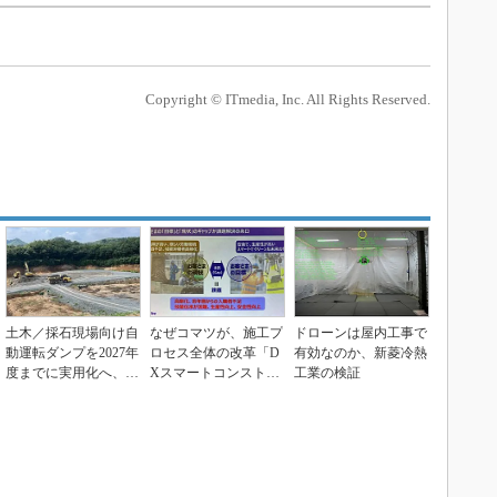
Copyright © ITmedia, Inc. All Rights Reserved.
土木／採石現場向け自
なぜコマツが、施工プ
ドローンは屋内工事で
動運転ダンプを2027年
ロセス全体の改革「D
有効なのか、新菱冷熱
度までに実用化へ、コ
Xスマートコンストラ
工業の検証
マツ／EARTH...
クション」を志すの
か...