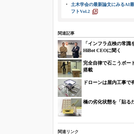
土木学会の最新論文にみるAI最
フトVol.2
関連記事
「インフラ点検の常識を
HiBot CEOに聞く
完全自律で石こうボード
搭載
ドローンは屋内工事で
橋の劣化状態を「貼る
関連リンク