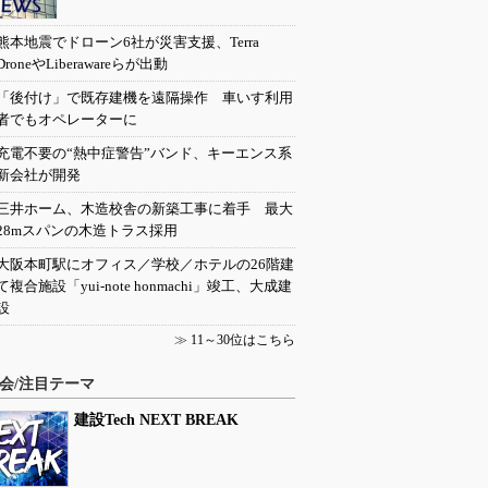
熊本地震でドローン6社が災害支援、Terra
DroneやLiberawareらが出動
「後付け」で既存建機を遠隔操作 車いす利用
者でもオペレーターに
充電不要の“熱中症警告”バンド、キーエンス系
新会社が開発
三井ホーム、木造校舎の新築工事に着手 最大
28mスパンの木造トラス採用
大阪本町駅にオフィス／学校／ホテルの26階建
て複合施設「yui-note honmachi」竣工、大成建
設
≫
11～30位はこちら
会/注目テーマ
建設Tech NEXT BREAK