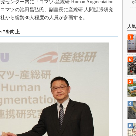
ー内に「コマツ-産総研 Human Augmentation
が
コマツの池田昌弘氏、副室長に産総研 人間拡張研究
社から総勢30人程度の人員が参画する。
人気
ト”を向上