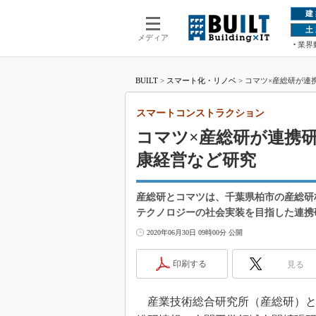
建
土
メディア
業界
BUILT
>
スマート化・リノベ
>
コマツ×産総研が連
スマートコンストラクション
コマツ×産総研が連携
康経営など研究
産総研とコマツは、千葉県柏市の産総研
テクノロジーの社会実装を目指した連携
2020年06月30日 09時00分 公開
印刷する
見る
産業技術総合研究所（産総研）と小