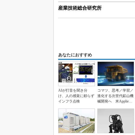
産業技術総合研究所
あなたにおすすめ
AIが打音を聞き分
コマツ、思考／学習／
け、人の感覚に頼らず
進化する次世代鉱山機
インフラ点検
械開発へ 米Applied I
ntuit...