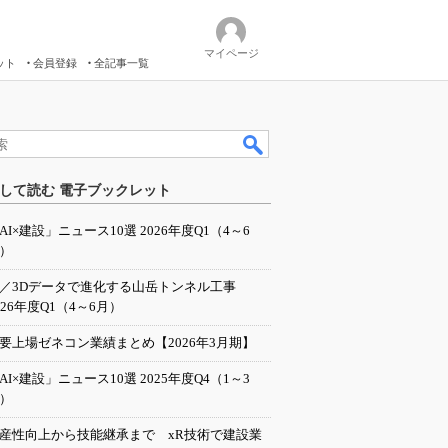
マイページ
ット
会員登録
全記事一覧
して読む 電子ブックレット
AI×建設」ニュース10選 2026年度Q1（4～6
）
I／3Dデータで進化する山岳トンネル工事
026年度Q1（4～6月）
要上場ゼネコン業績まとめ【2026年3月期】
AI×建設」ニュース10選 2025年度Q4（1～3
）
産性向上から技能継承まで xR技術で建設業