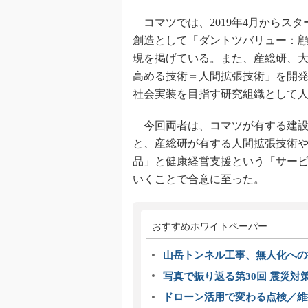
コマツでは、2019年4月からス
創造として「ダントツバリュー：顧
現を掲げている。また、産総研、
高める技術＝人間拡張技術」を開
社会実装を目指す研究組織として人間
今回両者は、コマツが有する建設
と、産総研が有する人間拡張技術
品」と健康経営支援という「サー
いくことで合意に至った。
おすすめホワイトペーパー
山岳トンネル工事、無人化への挑
写真で振り返る第30回 震災対
ドローン活用で変わる点検／維持