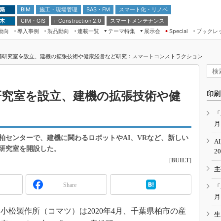
 築
施工・現場管理
BAS・FM
スマート化・リノベ
BIM
 木
CIM・GIS
スマートメンテナンス
i-Construction 2.0
動向
導入事例
製品動向
連載一覧
テーマ特集
展示会
ブックレ
Special
建設Tech NEXT BREAK
メンテナンス・レジリエンス
TOKYO2026
携研究室を設立、建機の拡張技術や健康経営など研究：スマートコンストラクション
ドローンがもたらす建設業界の“ゲー
第8回 国際 建設・測量展
ムチェンジ” Ver.2.0
（CSPI2026）
脱3Kから新3Kへ導く建設×IT
第10回 JAPAN BUILD TOKYO－建
研究室を設立、建機の拡張技術や健
印刷
築・土木・不動産の先端技術展－
“Society5.0”時代のスマートビル
Japan Drone 2023
VR／ARが描くモノづくりのミライ
「
月
メンテナンス・レジリエンスOSAKA
2020
柏センターで、建機に関わるロボットやAI、VRなど、新しい
A
日本 ものづくりワールド 2020
研究室を開設した。
2
[
BUILT
]
メンテナンス・レジリエンスTOKYO
主
2019
IGAS2018
Share
「
月
松製作所（コマツ）は2020年4月、千葉県柏市の産
生