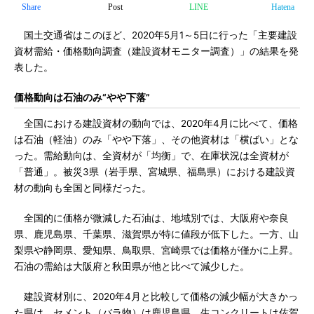
Share
Post
LINE
Hatena
国土交通省はこのほど、2020年5月1～5日に行った「主要建設
資材需給・価格動向調査（建設資材モニター調査）」の結果を発
表した。
価格動向は石油のみ“やや下落”
全国における建設資材の動向では、2020年4月に比べて、価格
は石油（軽油）のみ「やや下落」、その他資材は「横ばい」とな
った。需給動向は、全資材が「均衡」で、在庫状況は全資材が
「普通」。被災3県（岩手県、宮城県、福島県）における建設資
材の動向も全国と同様だった。
全国的に価格が微減した石油は、地域別では、大阪府や奈良
県、鹿児島県、千葉県、滋賀県が特に値段が低下した。一方、山
梨県や静岡県、愛知県、鳥取県、宮崎県では価格が僅かに上昇。
石油の需給は大阪府と秋田県が他と比べて減少した。
建設資材別に、2020年4月と比較して価格の減少幅が大きかっ
た県は、セメント（バラ物）は鹿児島県、生コンクリートは佐賀