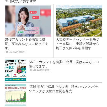
あなたにおすすめ
SNSアカウントを着実に成
大規模データセンターをモジ
長。実はみんなココ使ってま
ュール型に 申請／設計から
す。
施工まで約2年を目指す
PR(Dreaw合同会社)
SNSアカウントを着実に成長。実はみんなココ
使ってます。
PR(Dreaw合同会社)
“高除湿力”で猛暑でも快適 積水ハウスとパナ
ソニックが次世代空調を発売