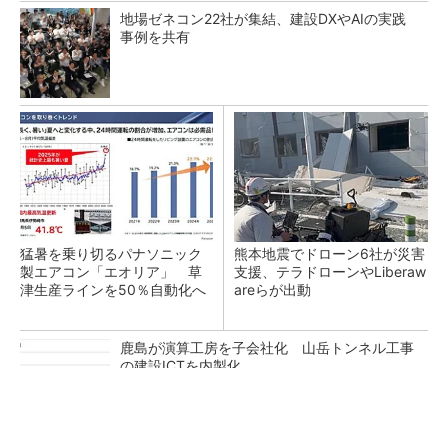
地場ゼネコン22社が集結、建設DXやAIの実践
事例を共有
猛暑を乗り切るパナソニック
熊本地震でドローン6社が災害
製エアコン「エオリア」 草
支援、テラドローンやLiberaw
津生産ラインを50％自動化へ
areらが出動
鹿島が演算工房を子会社化 山岳トンネル工事
の建設ICTを内製化