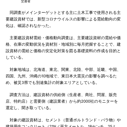
交通省
同調査がメインターゲットとする主に土木工事で使用される主
要建設資材では、新型コロナウイルスの影響による需給動向の変
化は、確認されなかった。
主要建設資材需給・価格動向調査は、主要建設資材の需給や価
格、在庫の変動状況を資材別・地域別に毎月把握することで、建
設資材の需給と価格の安定化対策を図る基礎資料の作成を目的と
している。
対象地域は、北海道、東北、関東、北陸、中部、近畿、中国、
四国、九州、沖縄の10地域で、東日本大震災の影響を調べるた
め、被災3県でも別途集計の対象エリアとしている。
調査方法は、建設資材の供給側（生産者、商社、問屋、販売
店、特約店）と需要側（建設業者）から約2000社のモニターを
選定し、聞き取っている。
対象の建設資材は、セメント（普通ポルトランド・バラ物）や
建築用生コンクリート（21N／平方メートル、18センチ、25ミ