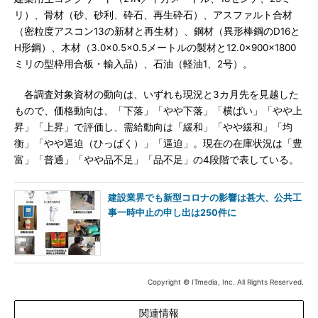
リ）、骨材（砂、砂利、砕石、再生砕石）、アスファルト合材
（密粒度アスコン13の新材と再生材）、鋼材（異形棒鋼のD16と
H形鋼）、木材（3.0×0.5×0.5メートルの製材と12.0×900×1800
ミリの型枠用合板・輸入品）、石油（軽油1、2号）。
各調査対象資材の動向は、いずれも現況と3カ月先を見越した
もので、価格動向は、「下落」「やや下落」「横ばい」「やや上
昇」「上昇」で評価し、需給動向は「緩和」「やや緩和」「均
衡」「やや逼迫（ひっぱく）」「逼迫」。現在の在庫状況は「豊
富」「普通」「やや品不足」「品不足」の4段階で表している。
建設業界でも新型コロナの影響は甚大、公共工
事一時中止の申し出は250件に
Copyright © ITmedia, Inc. All Rights Reserved.
関連情報