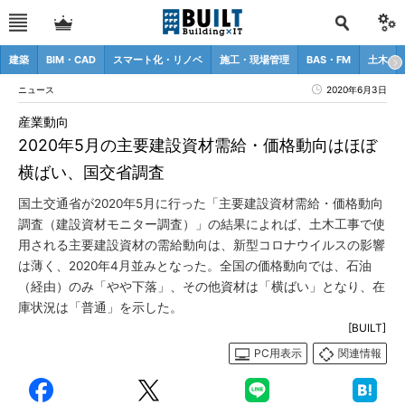
建築
BIM・CAD
スマート化・リノベ
施工・現場管理
BAS・FM
土木
ニュース
2020年6月3日
産業動向
2020年5月の主要建設資材需給・価格動向はほぼ
横ばい、国交省調査
国土交通省が2020年5月に行った「主要建設資材需給・価格動向
調査（建設資材モニター調査）」の結果によれば、土木工事で使
用される主要建設資材の需給動向は、新型コロナウイルスの影響
は薄く、2020年4月並みとなった。全国の価格動向では、石油
（経由）のみ「やや下落」、その他資材は「横ばい」となり、在
庫状況は「普通」を示した。
[BUILT]
PC用表示
関連情報