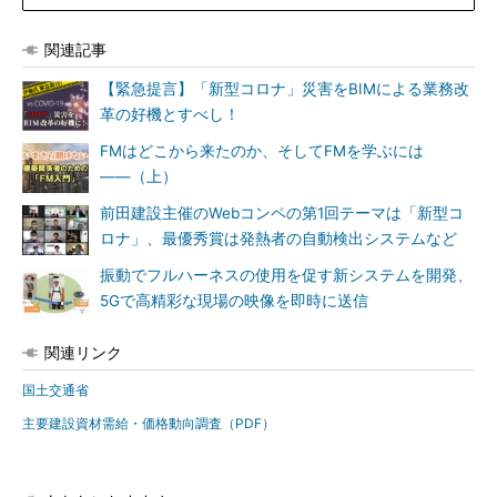
関連記事
【緊急提言】「新型コロナ」災害をBIMによる業務改
革の好機とすべし！
FMはどこから来たのか、そしてFMを学ぶには
――（上）
前田建設主催のWebコンペの第1回テーマは「新型コ
ロナ」、最優秀賞は発熱者の自動検出システムなど
振動でフルハーネスの使用を促す新システムを開発、
5Gで高精彩な現場の映像を即時に送信
関連リンク
国土交通省
主要建設資材需給・価格動向調査（PDF）