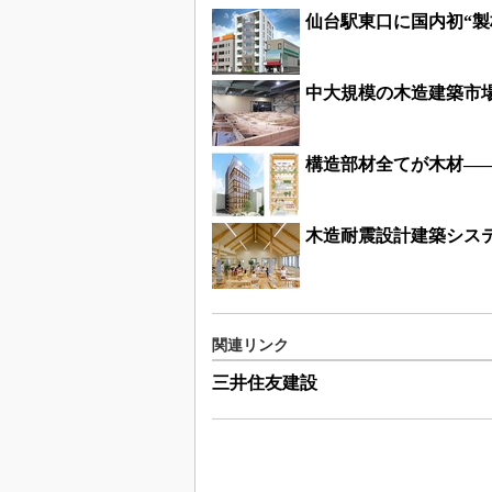
仙台駅東口に国内初“
中大規模の木造建築市
構造部材全てが木材―
木造耐震設計建築シス
関連リンク
三井住友建設