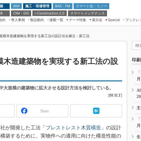
 築
施工・現場管理
BAS・FM
スマート化・リノベ
BIM
 木
CIM・GIS
スマートメンテナンス
i-Construction 2.0
動向
導入事例
製品動向
連載一覧
テーマ特集
展示会
ブックレ
Special
建設Tech NEXT BREAK
メンテナンス・レジリエンス
TOKYO2026
規模木造建築物を実現する新工法の設計法を確立：新工法
ドローンがもたらす建設業界の“ゲー
第8回 国際 建設・測量展
ムチェンジ” Ver.2.0
（CSPI2026）
脱3Kから新3Kへ導く建設×IT
第10回 JAPAN BUILD TOKYO－建
模木造建築物を実現する新工法の設
印刷
築・土木・不動産の先端技術展－
“Society5.0”時代のスマートビル
Japan Drone 2023
VR／ARが描くモノづくりのミライ
「
月
メンテナンス・レジリエンスOSAKA
2020
中大規模の建築物に拡大させる設計方法を検討している。
A
日本 ものづくりワールド 2020
[
BUILT
]
2
メンテナンス・レジリエンスTOKYO
主
2019
Share
IGAS2018
「
月
同社が開発した工法「
プレストレスト木質構造
」の設計
を構築するために、実物件への適用に向けた構造性能の
生