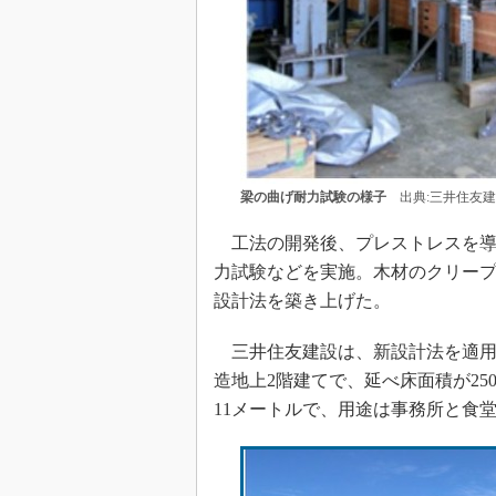
梁の曲げ耐力試験の様子
出典:三井住友建
工法の開発後、プレストレスを導
力試験などを実施。木材のクリー
設計法を築き上げた。
三井住友建設は、新設計法を適用
造地上2階建てで、延べ床面積が25
11メートルで、用途は事務所と食