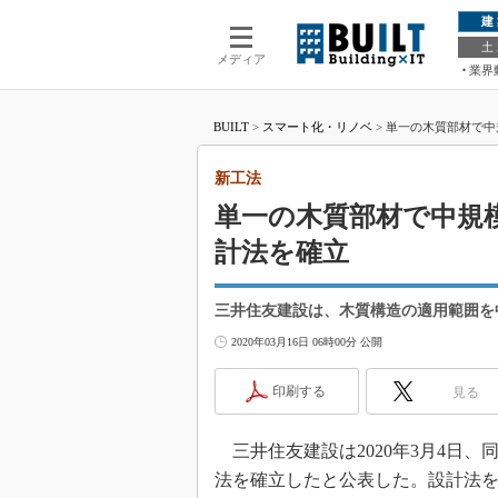
建
土
メディア
業界
BUILT
>
スマート化・リノベ
>
単一の木質部材で中
新工法
単一の木質部材で中規
計法を確立
三井住友建設は、木質構造の適用範囲を
2020年03月16日 06時00分 公開
印刷する
見る
三井住友建設は2020年3月4日、
法を確立したと公表した。設計法