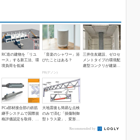
RC造の建物を「リユ
「音楽のシャワー」浴
三井住友建設、ゼロセ
ース」する新工法、環
びたことはある？
メントタイプの環境配
境負荷を低減
慮型コンクリが建築構
造部材で適用可能に
PR(デノン)
PCa部材接合部の鉄筋
大地震後も簡易な点検
継手システムで国際規
のみで済む「損傷制御
格評価認定を取得、三
型トラス梁」、変形が
井住友建設
あっても部材を交換
Recommended by
す...