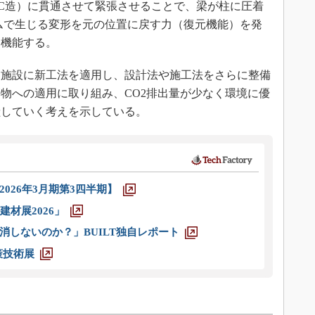
C造）に貫通させて緊張させることで、梁が柱に圧着
ムで生じる変形を元の位置に戻す力（復元機能）を発
て機能する。
施設に新工法を適用し、設計法や施工法をさらに整備
物への適用に取り組み、CO2排出量が少なく環境に優
献していく考えを示している。
026年3月期第3四半期】
材展2026」
消しないのか？」BUILT独自レポート
策技術展