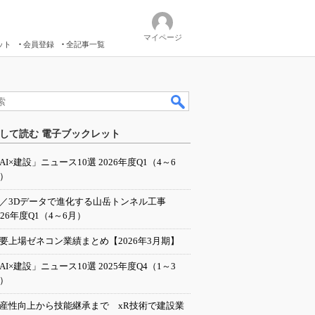
マイページ
ット
会員登録
全記事一覧
して読む 電子ブックレット
AI×建設」ニュース10選 2026年度Q1（4～6
）
I／3Dデータで進化する山岳トンネル工事
026年度Q1（4～6月）
要上場ゼネコン業績まとめ【2026年3月期】
AI×建設」ニュース10選 2025年度Q4（1～3
）
産性向上から技能継承まで xR技術で建設業