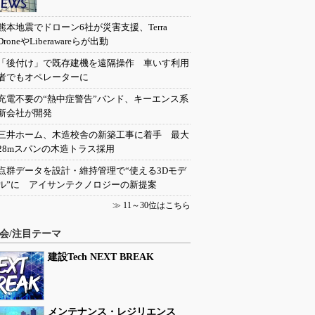
熊本地震でドローン6社が災害支援、Terra
DroneやLiberawareらが出動
「後付け」で既存建機を遠隔操作 車いす利用
者でもオペレーターに
充電不要の“熱中症警告”バンド、キーエンス系
新会社が開発
三井ホーム、木造校舎の新築工事に着手 最大
28mスパンの木造トラス採用
点群データを設計・維持管理で“使える3Dモデ
ル”に アイサンテクノロジーの新提案
≫
11～30位はこちら
会/注目テーマ
建設Tech NEXT BREAK
メンテナンス・レジリエンス