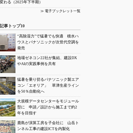
変わる（2025年下半期）
≫ 電子ブックレット一覧
記事トップ10
“高除湿力”で猛暑でも快適 積水ハ
ウスとパナソニックが次世代空調を
発売
地場ゼネコン22社が集結、建設DX
やAIの実践事例を共有
猛暑を乗り切るパナソニック製エア
コン「エオリア」 草津生産ライン
を50％自動化へ
大規模データセンターをモジュール
型に 申請／設計から施工まで約2
年を目指す
鹿島が演算工房を子会社に 山岳ト
ンネル工事の建設ICTを内製化