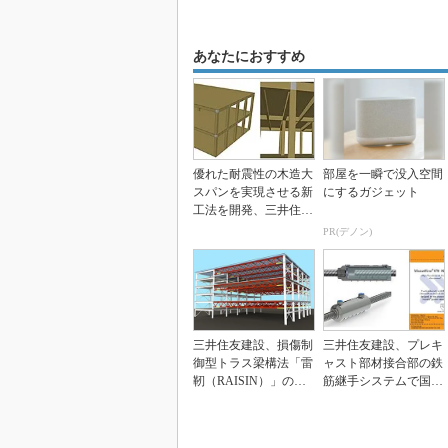
あなたにおすすめ
優れた耐震性の木造大
部屋を一瞬で没入空間
スパンを実現させる新
にするガジェット
工法を開発、三井住友
建設
PR(デノン)
三井住友建設、損傷制
三井住友建設、プレキ
御型トラス梁構法「雷
ャスト部材接合部の鉄
靭（RAISIN）」の設
筋継手システムで国際
計法を確立
規格評価認定