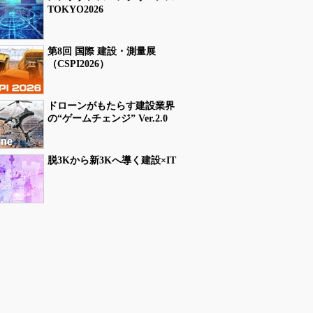
TOKYO2026
第8回 国際 建設・測量展
（CSPI2026）
ドローンがもたらす建設業界
の“ゲームチェンジ” Ver.2.0
脱3Kから新3Kへ導く建設×IT