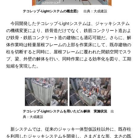
テコレップ-Lightシステムの概念図）
出典：大成建設
今回開発したテコレップ‐Lightシステムは、ジャッキシステム
の機構変更により、鉄骨造だけでなく、鉄筋コンクリート造およ
び鉄骨・鉄筋コンクリート造の建物にも適応可能だ。さらに、解
体作業時は軽量屋根フレームの上部を作業床にして、既存建物の
柱を切断すると同時に、屋根フレームに覆われた閉鎖空間でスラ
ブ、梁、外壁の解体を行い、同時作業による効率化を図り、工期
短縮を実現した。
テコレップ-Lightシステムを用いたビル解体 実施状況
出
典：大成建設
新システムでは、従来のジャッキ一体型仮設柱以外に、既存柱
を利用したジャッキシステムを開発し、さまざまな形、太さの既