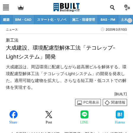
建築
BIM・CAD
スマート化・リノベ
施工・現場管理
BAS・FM
土木
ニュース
2020年3月10日
新工法
大成建設、環境配慮型解体工法「テコレップ-
Lightシステム」開発
大成建設は、周辺環境に配慮しながら超高層ビルを解体する、環
境配慮型解体工法「テコレップ‐Lightシステム」の開発を発表し
た。適用可能な建物を拡大し、さらなる短工期・低コストでの解
体を実現する。
[BUILT]
PC用表示
関連情報
Share
Post
LINE
Hatena