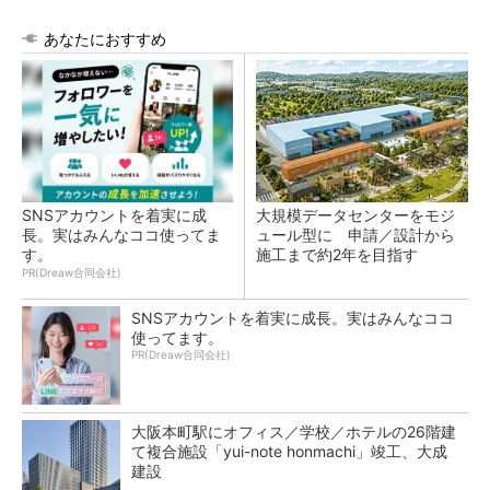
あなたにおすすめ
SNSアカウントを着実に成
大規模データセンターをモジ
長。実はみんなココ使ってま
ュール型に 申請／設計から
す。
施工まで約2年を目指す
PR(Dreaw合同会社)
SNSアカウントを着実に成長。実はみんなココ
使ってます。
PR(Dreaw合同会社)
大阪本町駅にオフィス／学校／ホテルの26階建
て複合施設「yui-note honmachi」竣工、大成
建設