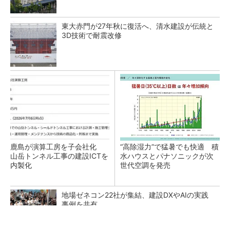
東大赤門が27年秋に復活へ、清水建設が伝統と
3D技術で耐震改修
鹿島が演算工房を子会社化
“高除湿力”で猛暑でも快適 積
山岳トンネル工事の建設ICTを
水ハウスとパナソニックが次
内製化
世代空調を発売
地場ゼネコン22社が集結、建設DXやAIの実践
事例を共有