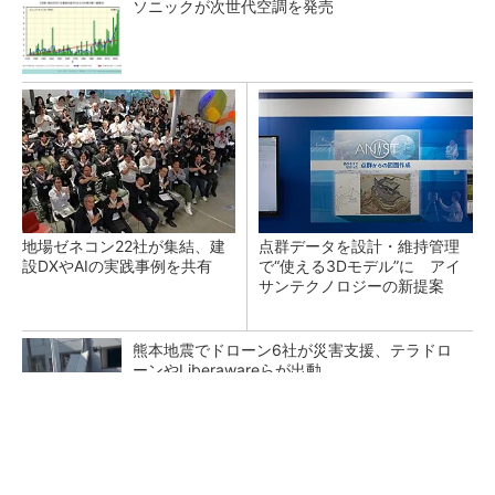
ソニックが次世代空調を発売
地場ゼネコン22社が集結、建
点群データを設計・維持管理
設DXやAIの実践事例を共有
で“使える3Dモデル”に アイ
サンテクノロジーの新提案
熊本地震でドローン6社が災害支援、テラドロ
ーンやLiberawareらが出動
鹿島が演算工房を子会社化 山岳トンネル工事
の建設ICTを内製化