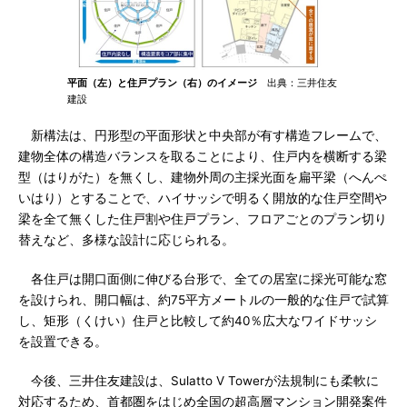
平面（左）と住戸プラン（右）のイメージ
出典：三井住友
建設
新構法は、円形型の平面形状と中央部が有す構造フレームで、
建物全体の構造バランスを取ることにより、住戸内を横断する梁
型（はりがた）を無くし、建物外周の主採光面を扁平梁（へんぺ
いはり）とすることで、ハイサッシで明るく開放的な住戸空間や
梁を全て無くした住戸割や住戸プラン、フロアごとのプラン切り
替えなど、多様な設計に応じられる。
各住戸は開口面側に伸びる台形で、全ての居室に採光可能な窓
を設けられ、開口幅は、約75平方メートルの一般的な住戸で試算
し、矩形（くけい）住戸と比較して約40％広大なワイドサッシ
を設置できる。
今後、三井住友建設は、Sulatto V Towerが法規制にも柔軟に
対応するため、首都圏をはじめ全国の超高層マンション開発案件