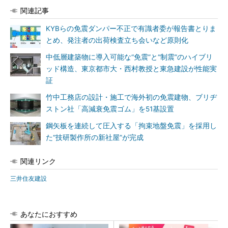
関連記事
KYBらの免震ダンパー不正で有識者委が報告書とりま
とめ、発注者の出荷検査立ち会いなど原則化
中低層建築物に導入可能な“免震”と“制震”のハイブリ
ッド構造、東京都市大・西村教授と東急建設が性能実
証
竹中工務店の設計・施工で海外初の免震建物、ブリヂ
ストン社「高減衰免震ゴム」を51基設置
鋼矢板を連続して圧入する「拘束地盤免震」を採用し
た“技研製作所の新社屋”が完成
関連リンク
三井住友建設
あなたにおすすめ