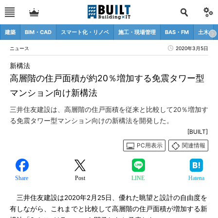
建築
BIM・CAD
スマート化・リノベ
施工・現場管理
BAS・FM
土木
ニュース
2020年3月5日
新構法
高層階の住戸面積が約20％増加する免震タワー型
マンション向け新構法
三井住友建設は、高層階の住戸面積を従来と比較して20％増加す
る免震タワー型マンション向けの新構法を開発した。
[BUILT]
PC用表示
関連情報
Share
Post
LINE
Hatena
三井住友建設は2020年2月25日、優れた眺望と設計の自由度を
有しながら、これまでと比較して高層階の住戸面積が増加する新