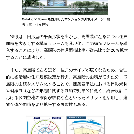
Sulatto V Towerを採用したマンションの外観イメージ
出
典：三井住友建設
特徴は、円形型の平面形状を生かし、高層階になるにつれ住戸
面積を大きくする構造フレームを具現化。この構造フレームを導
入することにより、高層階の住戸面積比率が従来比で約20％拡大
することに成功した。
また、高層階であるほど、住戸のサイズが広くなるため、合理
的に各階層の住戸規模設定が行え、高層階の面積が増えた分、低
層階の面積をスリム化することで、建築基準法における日影規制
や斜線制限などの形態に関する制約で効果的に働く。総合設計に
おける公開空地の確保が容易な点といったメリットを活用し、建
物全体の面積をより拡張する可能性もある。