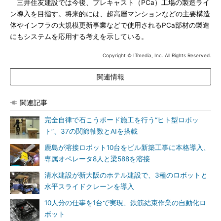
三井住友建設では今後、プレキャスト（PCa）工場の製造ライ
ン導入を目指す。将来的には、超高層マンションなどの主要構造
体やインフラの大規模更新事業などで使用されるPCa部材の製造
にもシステムを応用する考えを示している。
Copyright © ITmedia, Inc. All Rights Reserved.
関連情報
関連記事
完全自律で石こうボード施工を行う“ヒト型ロボッ
ト”、37の関節軸数とAIを搭載
鹿島が溶接ロボット10台をビル新築工事に本格導入、
専属オペレータ8人と梁588を溶接
清水建設が新大阪のホテル建設で、3種のロボットと
水平スライドクレーンを導入
10人分の仕事を1台で実現、鉄筋結束作業の自動化ロ
ボット