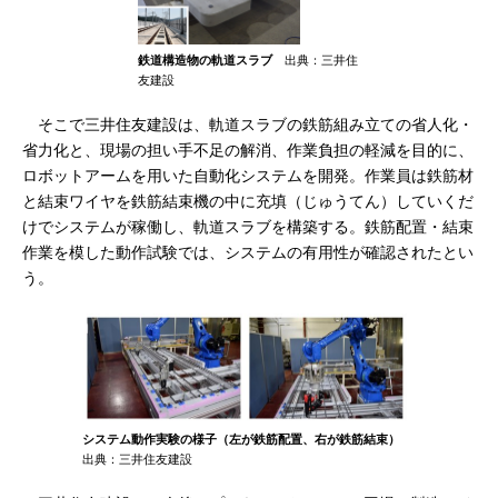
鉄道構造物の軌道スラブ
出典：三井住
友建設
そこで三井住友建設は、軌道スラブの鉄筋組み立ての省人化・
省力化と、現場の担い手不足の解消、作業負担の軽減を目的に、
ロボットアームを用いた自動化システムを開発。作業員は鉄筋材
と結束ワイヤを鉄筋結束機の中に充填（じゅうてん）していくだ
けでシステムが稼働し、軌道スラブを構築する。鉄筋配置・結束
作業を模した動作試験では、システムの有用性が確認されたとい
う。
システム動作実験の様子（左が鉄筋配置、右が鉄筋結束）
出典：三井住友建設