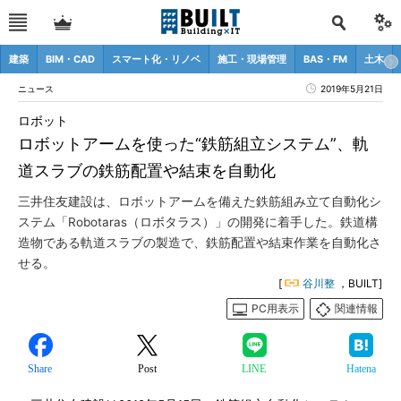
建築
BIM・CAD
スマート化・リノベ
施工・現場管理
BAS・FM
土木
ニュース
2019年5月21日
ロボット
ロボットアームを使った“鉄筋組立システム”、軌
道スラブの鉄筋配置や結束を自動化
三井住友建設は、ロボットアームを備えた鉄筋組み立て自動化シ
ステム「Robotaras（ロボタラス）」の開発に着手した。鉄道構
造物である軌道スラブの製造で、鉄筋配置や結束作業を自動化さ
せる。
[
谷川整
，BUILT]
PC用表示
関連情報
Share
Post
LINE
Hatena