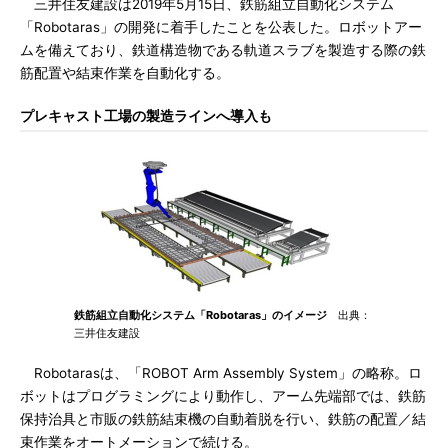
三井住友建設は2019年5月15日、鉄筋組立自動化システム
「Robotaras」の開発に着手したことを公表した。ロボットアー
ムを備えており、鉄道構造物である軌道スラブを製造する際の鉄
筋配置や結束作業を自動化する。
プレキャスト工場の製造ラインへ導入も
鉄筋組立自動化システム「Robotaras」のイメージ
出典：
三井住友建設
Robotarasは、「ROBOT Arm Assembly System」の略称。ロ
ボットはプログラミングにより動作し、アーム先端部では、鉄筋
保持治具と市販の鉄筋結束機の自動着脱を行い、鉄筋の配置／結
束作業をオートメーションで続ける。