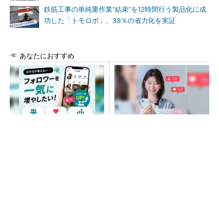
鉄筋工事の単純重作業“結束”を12時間行う製品化に成
功した「トモロボ」、38％の省力化を実証
あなたにおすすめ
SNSアカウントを着実に成
SNSアカウントを着実に成
長。実はみんなココ使ってま
長。実はみんなココ使ってま
す。
す。
PR(Dreaw合同会社)
PR(Dreaw合同会社)
大規模データセンターをモジュール型に 申請
／設計から施工まで約2年を目指す