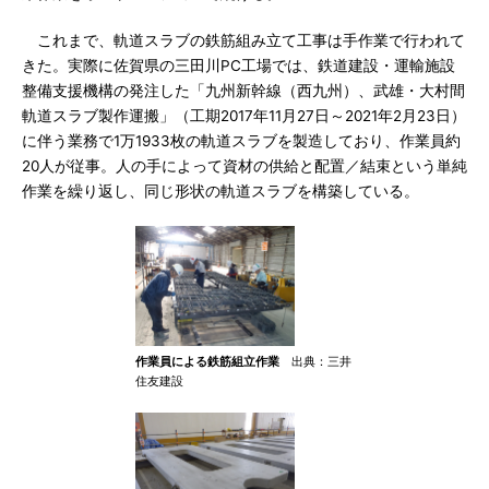
これまで、軌道スラブの鉄筋組み立て工事は手作業で行われて
きた。実際に佐賀県の三田川PC工場では、鉄道建設・運輸施設
整備支援機構の発注した「九州新幹線（西九州）、武雄・大村間
軌道スラブ製作運搬」（工期2017年11月27日～2021年2月23日）
に伴う業務で1万1933枚の軌道スラブを製造しており、作業員約
20人が従事。人の手によって資材の供給と配置／結束という単純
作業を繰り返し、同じ形状の軌道スラブを構築している。
作業員による鉄筋組立作業
出典：三井
住友建設