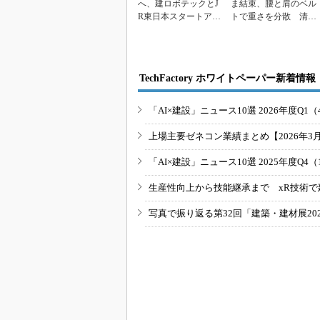
へ、建ロボテックとJ
ま結束、腰と肩のベル
R東日本スタートアッ
トで重さを分散 清水
プが資本業務提携
建設と建ロボテック
TechFactory ホワイトペーパー新着情報
「AI×建設」ニュース10選 2026年度Q1（
上場主要ゼネコン業績まとめ【2026年3
「AI×建設」ニュース10選 2025年度Q4（
生産性向上から技能継承まで xR技術で
写真で振り返る第32回「建築・建材展20