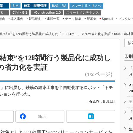
 築
施工・現場管理
BAS・FM
スマート化・リノベ
BIM
 木
CIM・GIS
スマートメンテナンス
i-Construction 2.0
動向
導入事例
製品動向
連載一覧
テーマ特集
展示会
ブックレ
Special
建設Tech NEXT BREAK
メンテナンス・レジリエンス
TOKYO2026
“結束”を12時間行う製品化に成功した「トモロボ」、38％の省力化を実証：建築・建材展20
ドローンがもたらす建設業界の“ゲー
第8回 国際 建設・測量展
ムチェンジ” Ver.2.0
（CSPI2026）
脱3Kから新3Kへ導く建設×IT
第10回 JAPAN BUILD TOKYO－建
結束”を12時間行う製品化に成功し
印刷
築・土木・不動産の先端技術展－
“Society5.0”時代のスマートビル
の省力化を実証
Japan Drone 2023
VR／ARが描くモノづくりのミライ
「
（1/2 ページ）
月
メンテナンス・レジリエンスOSAKA
2020
A
5回）」に出展し、鉄筋の結束工事を半自動化するロボット「トモ
日本 ものづくりワールド 2020
2
ションを行った。
メンテナンス・レジリエンスTOKYO
[
石原忍
，
BUILT
]
主
2019
IGAS2018
「
Share
月
生
象としたICTや新工法のソリューションサービスを