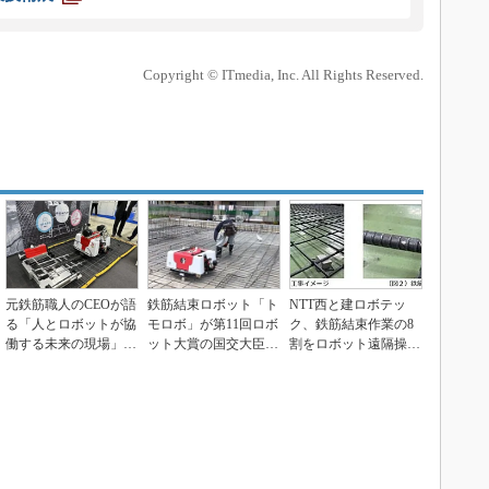
Copyright © ITmedia, Inc. All Rights Reserved.
元鉄筋職人のCEOが語
鉄筋結束ロボット「ト
NTT西と建ロボテッ
る「人とロボットが協
モロボ」が第11回ロボ
ク、鉄筋結束作業の8
働する未来の現場」
ット大賞の国交大臣賞
割をロボット遠隔操作
鉄筋結束ロボット「...
に決定
に