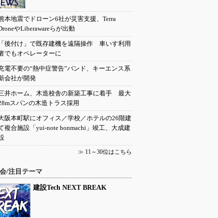
熊本地震でドローン6社が災害支援、Terra
DroneやLiberawareらが出動
「後付け」で既存建機を遠隔操作 車いす利用
者でもオペレーターに
充電不要の“熱中症警告”バンド、キーエンス系
新会社が開発
三井ホーム、木造校舎の新築工事に着手 最大
28mスパンの木造トラス採用
大阪本町駅にオフィス／学校／ホテルの26階建
て複合施設「yui-note honmachi」竣工、大成建
設
≫
11～30位はこちら
会/注目テーマ
建設Tech NEXT BREAK