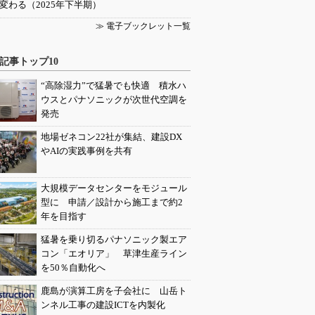
変わる（2025年下半期）
≫ 電子ブックレット一覧
記事トップ10
“高除湿力”で猛暑でも快適 積水ハ
ウスとパナソニックが次世代空調を
発売
地場ゼネコン22社が集結、建設DX
やAIの実践事例を共有
大規模データセンターをモジュール
型に 申請／設計から施工まで約2
年を目指す
猛暑を乗り切るパナソニック製エア
コン「エオリア」 草津生産ライン
を50％自動化へ
鹿島が演算工房を子会社に 山岳ト
ンネル工事の建設ICTを内製化