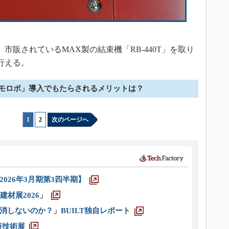
販されているMAX製の結束機「RB-440T」を取り
行える。
モロボ」導入でもたらされるメリットは？
1
|
2
次のページへ
026年3月期第3四半期】
材展2026」
消しないのか？」BUILT独自レポート
策技術展