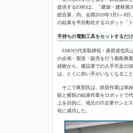
提供するEMOは、「建築・建材展2
総合展」内、会期2019年3月5～
の結束を半自動化するロボット「
手持ちの電動工具をセットするだ
EMOの代表取締役・眞部達也氏
の企画・製造・販売を行う都島興
経験から、建設業での人手不足の
は、とくに担い手がいなくなるこ
そこで眞部氏は、鉄筋作業は単純
筋と横筋の結束作業をロボットで
上を目的に、地元のIT企業サンエス
化に成功した。