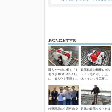
あなたにおすすめ
職人と一緒に働く「ト
鉄筋結束の相棒ロボッ
モロボ RTM1-X1-A1」
ト「トモロボ」、土
に、省人化を実現する
木・インフラ工事
サポート装...
の“太径”に対応
鉄道現場の生産性向上
足元の鉄筋を立ったま