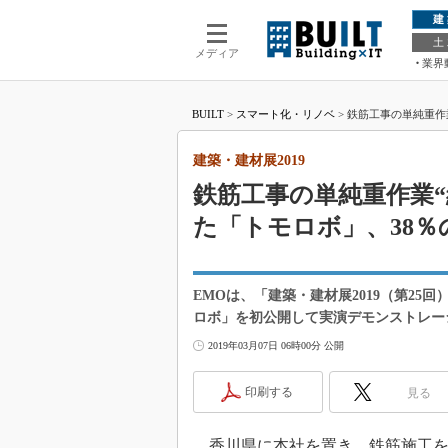
建
土
メディア
業界
BUILT
>
スマート化・リノベ
>
鉄筋工事の単純重作業
建築・建材展2019
鉄筋工事の単純重作業“
た「トモロボ」、38％
EMOは、「建築・建材展2019（第2
ロボ」を初公開して実演デモンストレー
2019年03月07日 06時00分 公開
印刷する
見る
香川県に本社を置き、鉄筋施工を対