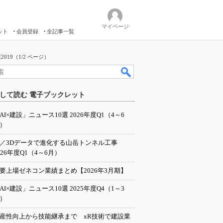
マイページ
ット
会員登録
全記事一覧
19（1/2 ページ）
して読む 電子ブックレット
AI×建設」ニュース10選 2026年度Q1（4～6
）
I／3Dデータで進化する山岳トンネル工事
026年度Q1（4～6月）
要上場ゼネコン業績まとめ【2026年3月期】
AI×建設」ニュース10選 2025年度Q4（1～3
）
産性向上から技能継承まで xR技術で建設業