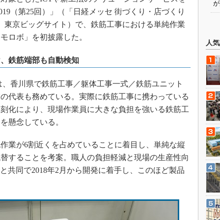
が
019（第25回）」（「日経メッセ 街づくり・店づくり
8日、東京ビッグサイト）で、鉄筋工事における単純作業
トモロボ」を初披露した。
人気
け、鉄筋端部も自動検知
は、香川県で鉄筋工事／躯体工事一式／鉄筋ユニット
業の代表も務めている。実際に鉄筋工事に携わっている
深刻化により、現場作業員に大きな負担を強いる鉄筋工
とを懸念している。
作業が6割近くを占めていることに着目し、単純な縦
代替することを考案。職人の負担軽減と現場の生産性向
と共同で2018年2月から開発に着手し、このほど製品