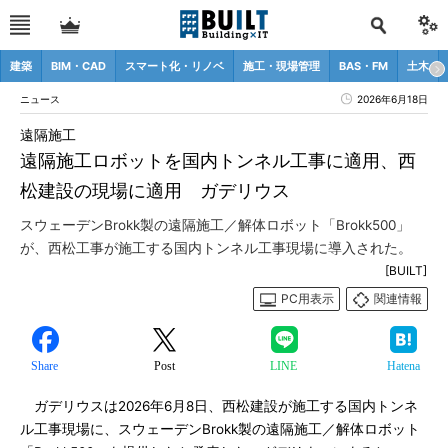
建築
BIM・CAD
スマート化・リノベ
施工・現場管理
BAS・FM
土木
ニュース
2026年6月18日
遠隔施工
遠隔施工ロボットを国内トンネル工事に適用、西
松建設の現場に適用 ガデリウス
スウェーデンBrokk製の遠隔施工／解体ロボット「Brokk500」
が、西松工事が施工する国内トンネル工事現場に導入された。
[BUILT]
PC用表示
関連情報
Share
Post
LINE
Hatena
ガデリウスは2026年6月8日、西松建設が施工する国内トンネ
ル工事現場に、スウェーデンBrokk製の遠隔施工／解体ロボット