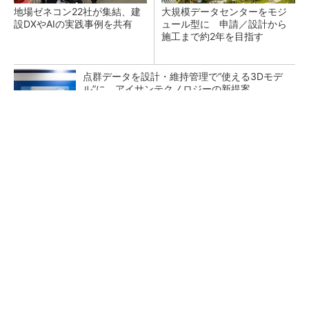
地場ゼネコン22社が集結、建
大規模データセンターをモジ
設DXやAIの実践事例を共有
ュール型に 申請／設計から
施工まで約2年を目指す
点群データを設計・維持管理で“使える3Dモデ
ル”に アイサンテクノロジーの新提案
熊本地震でドローン6社が災害支援、テラドロ
ーンやLiberawareらが出動
鹿島が演算工房を子会社化 山岳トンネル工事
の建設ICTを内製化