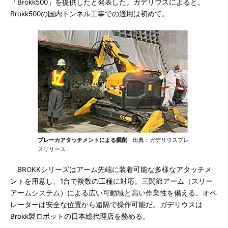
「Brokk500」を提供したと発表した。ガデリウスによると、
Brokk500の国内トンネル工事での適用は初めて。
ブレーカアタッチメントによる掘削
出典：ガデリウスプレ
スリリース
BROKKシリーズはアーム先端に装着可能な多様なアタッチメ
ントを用意し、1台で複数の工種に対応。三関節アーム（スリー
アームシステム）による広い可動域と高い作業性を備える。オペ
レーターは安全な位置から遠隔で操作可能だ。ガデリウスは
Brokk製ロボットの日本総代理店を務める。