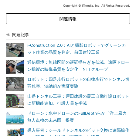
Copyright © ITmedia, Inc. All Rights Reserved.
関連情報
関連記事
i-Construction 2.0：AIと撮影ロボットでグリーンカ
ット作業の品質を判定、前田建設工業
通信環境：無線区間の遅延揺らぎを低減、遠隔ドロー
ン操縦の映像品質を安定化 NTTグループ
ロボット：四足歩行ロボットの自律歩行でトンネル切
羽観察、鴻池組が実証実験
山岳トンネル工事：戸田建設の覆工自動打設ロボット
に新機能追加、打設人員を半減
ドローン：水中ドローンのFullDepthらが「洋上風力
無人点検の未来図」提案
導入事例：シールドトンネルのビット交換に遠隔操作