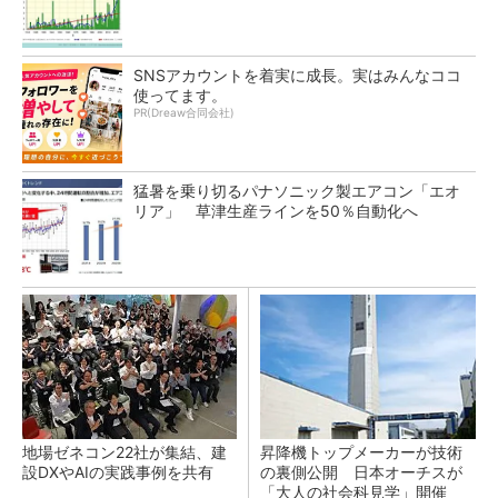
SNSアカウントを着実に成長。実はみんなココ
使ってます。
PR(Dreaw合同会社)
猛暑を乗り切るパナソニック製エアコン「エオ
リア」 草津生産ラインを50％自動化へ
地場ゼネコン22社が集結、建
昇降機トップメーカーが技術
設DXやAIの実践事例を共有
の裏側公開 日本オーチスが
「大人の社会科見学」開催