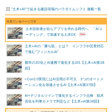
“土木×AI”で起きる建設現場のパラダイムシフト 連載一覧
土木技術者が自らアプリを作れる時代へ 「AIコ
ーディング」で加速する土木DX
土木×AIの「勝ち筋」とは？ インフラや災害対応
で進む“フィジカルAI”
都市の3D化とAI連携で進化するGIS【土木×AI第38
回】
i-Con2.0実現にはAI活用が不可欠 3つのオートメ
ーション化を加速させるAI【土木×AI第37回】
AI×デジタルツインで進化するインフラ点検 枕木
劣化を列車カメラで判定など【土木×AI第36回】