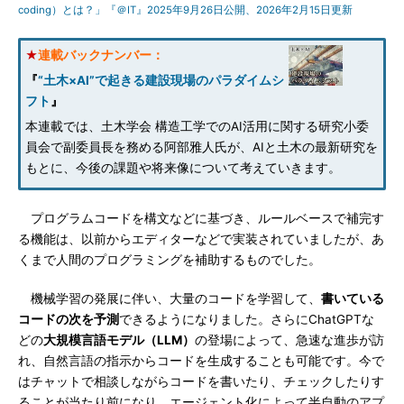
coding）とは？」『＠IT』2025年9月26日公開、2026年2月15日更新
★
連載バックナンバー：
『
“土木×AI”で起きる建設現場のパラダイムシ
フト
』
本連載では、土木学会 構造工学でのAI活用に関する研究小委
員会で副委員長を務める阿部雅人氏が、AIと土木の最新研究を
もとに、今後の課題や将来像について考えていきます。
プログラムコードを構文などに基づき、ルールベースで補完す
る機能は、以前からエディターなどで実装されていましたが、あ
くまで人間のプログラミングを補助するものでした。
機械学習の発展に伴い、大量のコードを学習して、
書いている
コードの次を予測
できるようになりました。さらにChatGPTな
どの
大規模言語モデル（LLM）
の登場によって、急速な進歩が訪
れ、自然言語の指示からコードを生成することも可能です。今で
はチャットで相談しながらコードを書いたり、チェックしたりす
ることが当たり前になり、エージェント化によって半自動のアプ