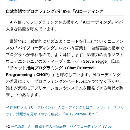
自然言語でプログラミングが組める「AIコーディング」
AIを使ってプログラミングを支援する
「AIコーディング」
が
※1
大きな話題を呼んでいます。
最近では、感覚的にリズムよくコードを仕上げていくニュアン
スの
「バイブコーディング」
という言葉も、自然言語の指示で
※2
プログラムが作れるので、よく耳にします。影響力のあるソフト
ウェアエンジニアのスティーブ・エッゲ（Steve Yegge）氏は、
「チャット指向プログラミング（Chat Oriented
Programming：CHOP）」
と呼称しています。AIコーディング
の普及により、プログラミングのハードルはかつてなく下がり、
誰もが気軽にアプリケーションやシステムを開発できる時代が到
来しつつあります。
※1
雨輝ITラボ（リーフレイン）「AIコーディングとは？ メリット・デメリ
ット、活用例を分かりやすく解説」『＠IT』2025年8月21日
※2
一色政彦「AI・機械学習の用語辞典：バイブコーディング（Vibe