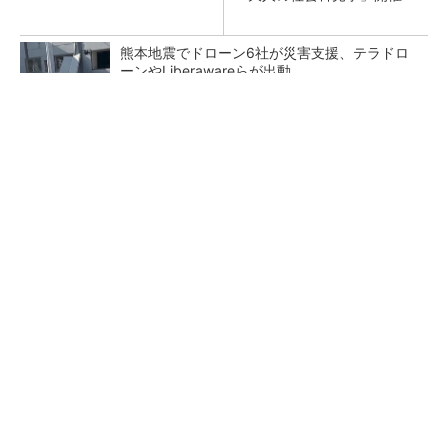
熊本地震でドローン6社が災害支援、テラドロ
ーンやLiberawareらが出動
点群データを設計・維持管理で“使える3Dモデ
ル”に アイサンテクノロジーの新提案
鹿島が演算工房を子会社化 山岳トンネル工事
の建設ICTを内製化