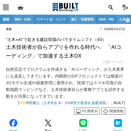
建築
BIM・CAD
スマート化・リノベ
施工・現場管理
BAS・FM
土木
連載
2026年5月27日
“土木×AI”で起きる建設現場のパラダイムシフト（40）
土木技術者が自らアプリを作れる時代へ 「AIコ
ーディング」で加速する土木DX
（1/2 ページ）
自然言語でプログラムを作成する「AIコーディング」が土木業界
にも波及してきています。内閣府のSIPプロジェクトでは橋梁の
3Dモデル生成や損傷管理に適用され、現場ではスマホ写真の自
動地図マッピングなど、土木技術者自らが業務アプリを試作する
動きが活発になってきています。
[
阿部雅人（土木学会 AI・DX研究小委員会 副委員長）
，BUILT]
PC用表示
関連情報
Share
Post
LINE
Hatena