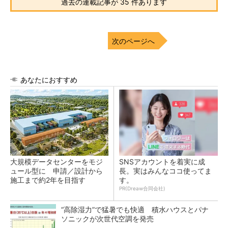
過去の連載記事が 35 件あります
次のページへ
あなたにおすすめ
大規模データセンターをモジ
SNSアカウントを着実に成
ュール型に 申請／設計から
長。実はみんなココ使ってま
施工まで約2年を目指す
す。
PR(Dreaw合同会社)
“高除湿力”で猛暑でも快適 積水ハウスとパナ
ソニックが次世代空調を発売