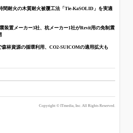
時間耐火の木質耐火被覆工法「Tie-KaSOLID」を実適
震装置メーカー3社、杭メーカー1社がRevit用の免制震
開
森林資源の循環利用、CO2-SUICOMの適用拡大も
Copyright © ITmedia, Inc. All Rights Reserved.