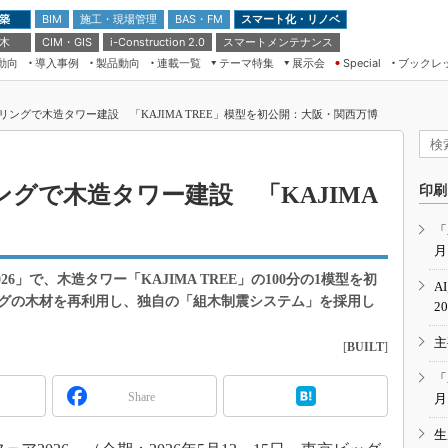
 築
施工・現場管理
BAS・FM
スマート化・リノベ
BIM
 木
CIM・GIS
スマートメンテナンス
i-Construction 2.0
動向
導入事例
製品動向
連載一覧
テーマ特集
展示会
ブックレ
Special
建設Tech NEXT BREAK
メンテナンス・レジリエンス
TOKYO2026
ングで木造タワー建設 「KAJIMA TREE」模型を初公開：大阪・関西万博
ドローンがもたらす建設業界の“ゲー
第8回 国際 建設・測量展
ムチェンジ” Ver.2.0
（CSPI2026）
脱3Kから新3Kへ導く建設×IT
第10回 JAPAN BUILD TOKYO－建
グで木造タワー建設 「KAJIMA
印刷
築・土木・不動産の先端技術展－
“Society5.0”時代のスマートビル
Japan Drone 2023
VR／ARが描くモノづくりのミライ
「
月
メンテナンス・レジリエンスOSAKA
2020
6」で、木造タワー「KAJIMA TREE」の100分の1模型を初
A
日本 ものづくりワールド 2020
グの木材を再利用し、独自の「組木制震システム」を採用し
2
メンテナンス・レジリエンスTOKYO
主
2019
[
BUILT
]
IGAS2018
「
Share
月
生