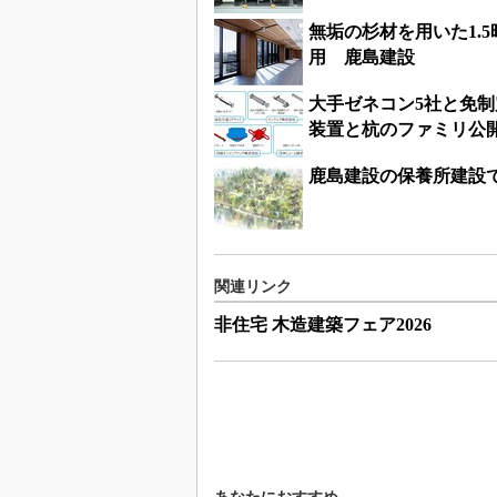
無垢の杉材を用いた1.5
用 鹿島建設
大手ゼネコン5社と免制
装置と杭のファミリ公
鹿島建設の保養所建設で
関連リンク
非住宅 木造建築フェア2026