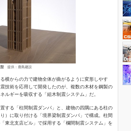
模型
提供：鹿島建設
る横からの力で建物全体が曲がるように変形しやす
制震技術を応用して開発したのが、複数の木材を鋼製の
エネルギーを吸収する「組木制震システム」だ。
置する「柱間制震ダンパ」と、建物の四隅にある柱の
はり）に取り付ける「境界梁制震ダンパ」で構成。柱間
定の「東北支店ビル」で採用する「欄間制震システム」を