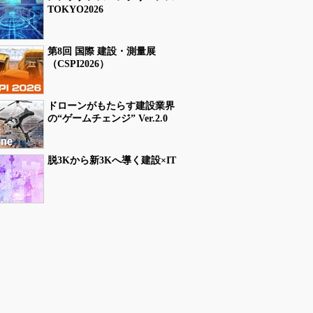
TOKYO2026
第8回 国際 建設・測量展
（CSPI2026）
ドローンがもたらす建設業界
の“ゲームチェンジ” Ver.2.0
脱3Kから新3Kへ導く建設×IT