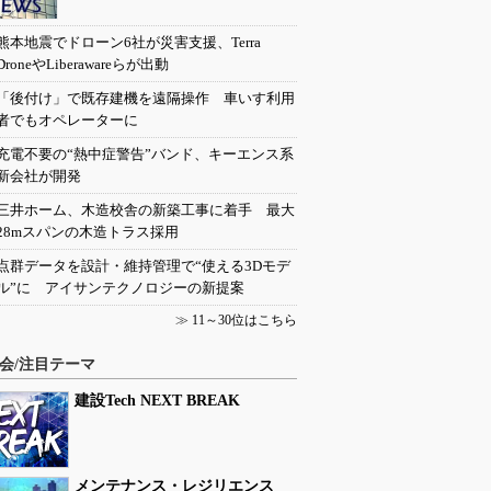
熊本地震でドローン6社が災害支援、Terra
DroneやLiberawareらが出動
「後付け」で既存建機を遠隔操作 車いす利用
者でもオペレーターに
充電不要の“熱中症警告”バンド、キーエンス系
新会社が開発
三井ホーム、木造校舎の新築工事に着手 最大
28mスパンの木造トラス採用
点群データを設計・維持管理で“使える3Dモデ
ル”に アイサンテクノロジーの新提案
≫
11～30位はこちら
会/注目テーマ
建設Tech NEXT BREAK
メンテナンス・レジリエンス