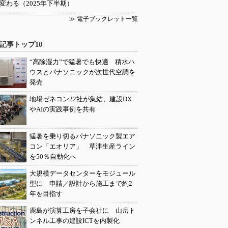
変わる（2025年下半期）
≫ 電子ブックレット一覧
記事トップ10
“高除湿力”で猛暑でも快適 積水ハ
ウスとパナソニックが次世代空調を
発売
地場ゼネコン22社が集結、建設DX
やAIの実践事例を共有
猛暑を乗り切るパナソニック製エア
コン「エオリア」 草津生産ライン
を50％自動化へ
大規模データセンターをモジュール
型に 申請／設計から施工まで約2
年を目指す
鹿島が演算工房を子会社に 山岳ト
ンネル工事の建設ICTを内製化