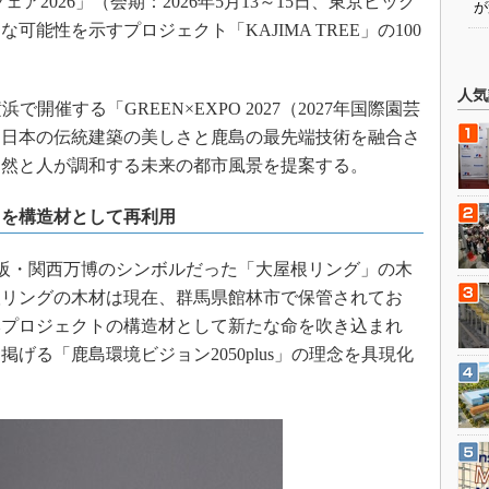
2026」（会期：2026年5月13～15日、東京ビッグ
が
能性を示すプロジェクト「KAJIMA TREE」の100
人気
横浜で開催する「GREEN×EXPO 2027（2027年国際園芸
。日本の伝統建築の美しさと鹿島の最先端技術を融合さ
自然と人が調和する未来の都市風景を提案する。
」を構造材として再利用
、大阪・関西万博のシンボルだった「大屋根リング」の木
根リングの木材は現在、群馬県館林市で保管されてお
本プロジェクトの構造材として新たな命を吹き込まれ
げる「鹿島環境ビジョン2050plus」の理念を具現化