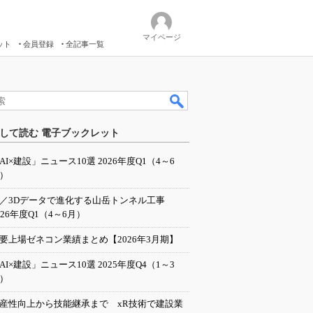
マイページ
ット
会員登録
全記事一覧
して読む 電子ブックレット
AI×建設」ニュース10選 2026年度Q1（4～6
）
I／3Dデータで進化する山岳トンネル工事
026年度Q1（4～6月）
要上場ゼネコン業績まとめ【2026年3月期】
AI×建設」ニュース10選 2025年度Q4（1～3
）
産性向上から技能継承まで xR技術で建設業