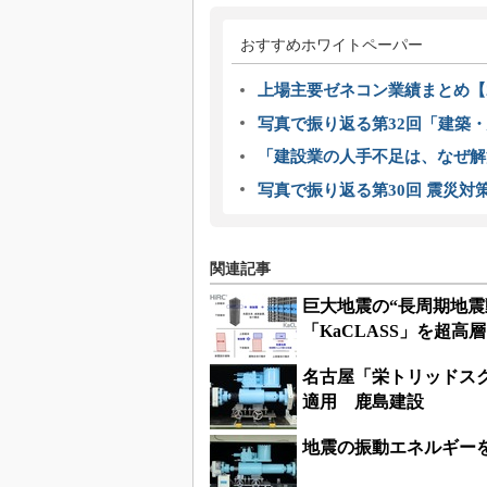
おすすめホワイトペーパー
上場主要ゼネコン業績まとめ【2
写真で振り返る第32回「建築・建
「建設業の人手不足は、なぜ解
写真で振り返る第30回 震災対
関連記事
巨大地震の“長周期地
「KaCLASS」を超
名古屋「栄トリッドスク
適用 鹿島建設
地震の振動エネルギー