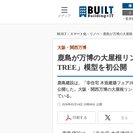
建
土
メディア
業界
BUILT
>
スマート化・リノベ
>
鹿島が万博の大屋根リ
大阪・関西万博
鹿島が万博の大屋根リン
TREE」模型を初公開
鹿島建設は、「非住宅 木造建築フェア202
公開した。大阪・関西万博の大屋根リン
ている。
2026年05月14日 21時00分 公開
印刷する
見る