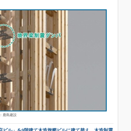
：鹿島建設
店ビル」を9階建て木造旗艦ビルに建て替え 木造制震