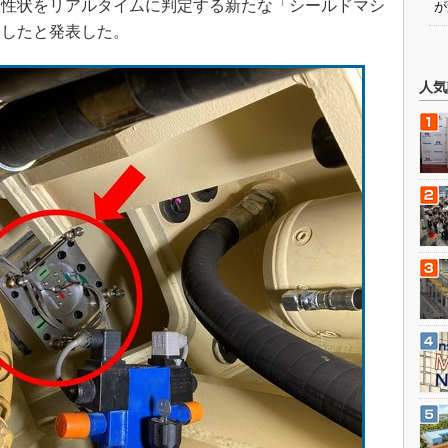
と性状をリアルタイムに判定する新たな「シールドマシ
が
発したと発表した。
人気