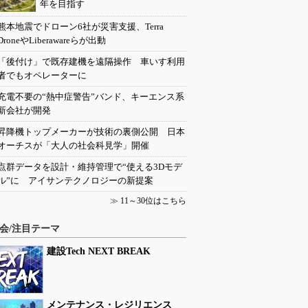
年を目指す
熊本地震でドローン6社が災害支援、Terra
DroneやLiberawareらが出動
「後付け」で既存建機を遠隔操作 車いす利用
者でもオペレーターに
充電不要の“熱中症警告”バンド、キーエンス系
新会社が開発
昇降機トップメーカーが技術の裏側公開 日本
オーチスが「大人の社会科見学」開催
点群データを設計・維持管理で“使える3Dモデ
ル”に アイサンテクノロジーの新提案
≫
11～30位はこちら
会/注目テーマ
建設Tech NEXT BREAK
メンテナンス・レジリエンス