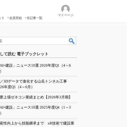
マイページ
ット
会員登録
全記事一覧
して読む 電子ブックレット
AI×建設」ニュース10選 2026年度Q1（4～6
）
I／3Dデータで進化する山岳トンネル工事
026年度Q1（4～6月）
要上場ゼネコン業績まとめ【2026年3月期】
AI×建設」ニュース10選 2025年度Q4（1～3
）
産性向上から技能継承まで xR技術で建設業