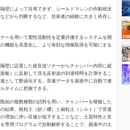
隔壁によって目視できず、シールドマシンの作動状況
況などから判断するなど、技術者の経験に大きく依存し
ソナーを用いて塑性流動性を定量評価するシステムを開
その機能を高度化し、より有効な情報取得を可能にする
隔壁に設置した超音波ソナーからチャンバー内部に超
（面板）に反射して戻る反射波の到達時間を計測するこ
音速として数値化する。音速データを掘進中に自動で連
アルタイムに把握できる。
既知の複数種類の試料を用い、チャンバーを模擬した
その結果、粗粒土（砂／礫）と細粒土（シルト）で音速
量の増加に伴い音速が低下することなど、土質特性と音
タを専用プログラムで自動解析することで、掘進中の土