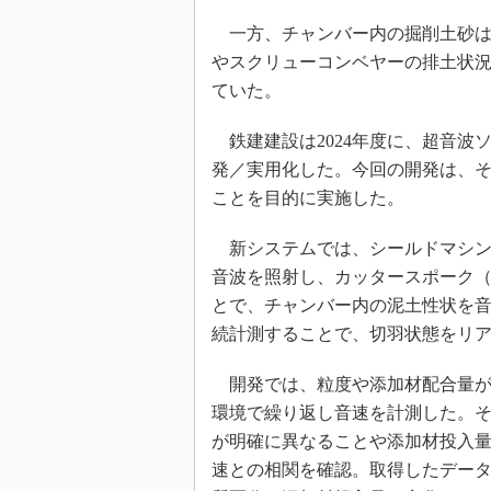
一方、チャンバー内の掘削土砂は
やスクリューコンベヤーの排土状
ていた。
鉄建建設は2024年度に、超音波
発／実用化した。今回の開発は、
ことを目的に実施した。
新システムでは、シールドマシン
音波を照射し、カッタースポーク
とで、チャンバー内の泥土性状を
続計測することで、切羽状態をリ
開発では、粒度や添加材配合量が
環境で繰り返し音速を計測した。
が明確に異なることや添加材投入
速との相関を確認。取得したデー