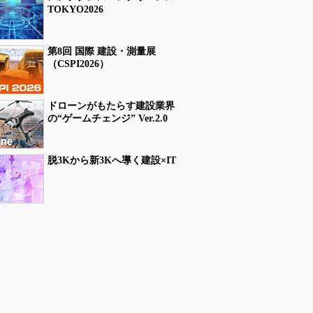
TOKYO2026
第8回 国際 建設・測量展
（CSPI2026）
ドローンがもたらす建設業界
の“ゲームチェンジ” Ver.2.0
脱3Kから新3Kへ導く建設×IT