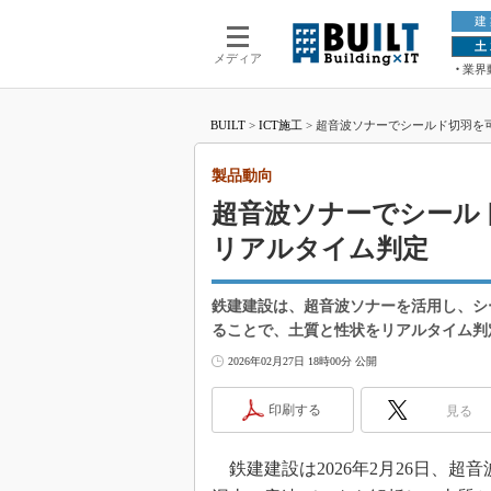
建
土
メディア
業界
BUILT
>
ICT施工
>
超音波ソナーでシールド切羽を
製品動向
超音波ソナーでシール
リアルタイム判定
鉄建建設は、超音波ソナーを活用し、シ
ることで、土質と性状をリアルタイム判
2026年02月27日 18時00分 公開
印刷する
見る
鉄建建設は2026年2月26日、