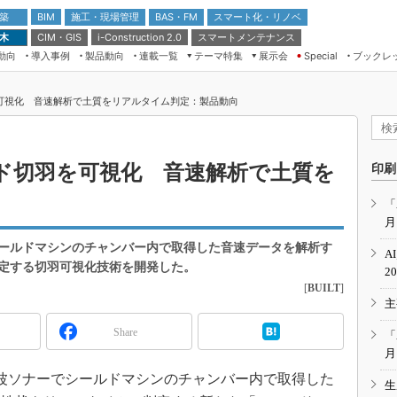
 築
施工・現場管理
BAS・FM
スマート化・リノベ
BIM
 木
CIM・GIS
スマートメンテナンス
i-Construction 2.0
動向
導入事例
製品動向
連載一覧
テーマ特集
展示会
ブックレ
Special
建設Tech NEXT BREAK
メンテナンス・レジリエンス
TOKYO2026
可視化 音速解析で土質をリアルタイム判定：製品動向
ドローンがもたらす建設業界の“ゲー
第8回 国際 建設・測量展
ムチェンジ” Ver.2.0
（CSPI2026）
脱3Kから新3Kへ導く建設×IT
第10回 JAPAN BUILD TOKYO－建
ド切羽を可視化 音速解析で土質を
印刷
築・土木・不動産の先端技術展－
“Society5.0”時代のスマートビル
Japan Drone 2023
VR／ARが描くモノづくりのミライ
「
月
メンテナンス・レジリエンスOSAKA
2020
ールドマシンのチャンバー内で取得した音速データを解析す
A
日本 ものづくりワールド 2020
定する切羽可視化技術を開発した。
2
[
BUILT
]
メンテナンス・レジリエンスTOKYO
主
2019
IGAS2018
Share
「
月
超音波ソナーでシールドマシンのチャンバー内で取得した
生