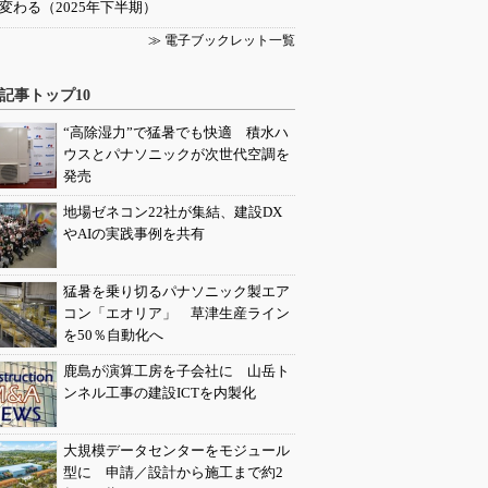
変わる（2025年下半期）
≫ 電子ブックレット一覧
記事トップ10
“高除湿力”で猛暑でも快適 積水ハ
ウスとパナソニックが次世代空調を
発売
地場ゼネコン22社が集結、建設DX
やAIの実践事例を共有
猛暑を乗り切るパナソニック製エア
コン「エオリア」 草津生産ライン
を50％自動化へ
鹿島が演算工房を子会社に 山岳ト
ンネル工事の建設ICTを内製化
大規模データセンターをモジュール
型に 申請／設計から施工まで約2