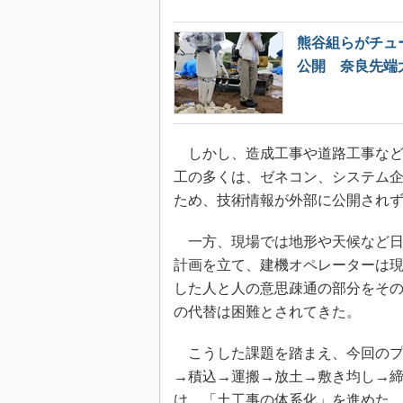
熊谷組らがチュ
公開 奈良先端
しかし、造成工事や道路工事など
工の多くは、ゼネコン、システム
ため、技術情報が外部に公開され
一方、現場では地形や天候など日
計画を立て、建機オペレーターは
した人と人の意思疎通の部分をその
の代替は困難とされてきた。
こうした課題を踏まえ、今回のプ
→積込→運搬→放土→敷き均し→
け、「土工事の体系化」を進めた