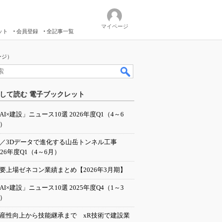
マイページ
ット
会員登録
全記事一覧
ージ）
して読む 電子ブックレット
AI×建設」ニュース10選 2026年度Q1（4～6
）
I／3Dデータで進化する山岳トンネル工事
026年度Q1（4～6月）
要上場ゼネコン業績まとめ【2026年3月期】
AI×建設」ニュース10選 2025年度Q4（1～3
）
産性向上から技能継承まで xR技術で建設業