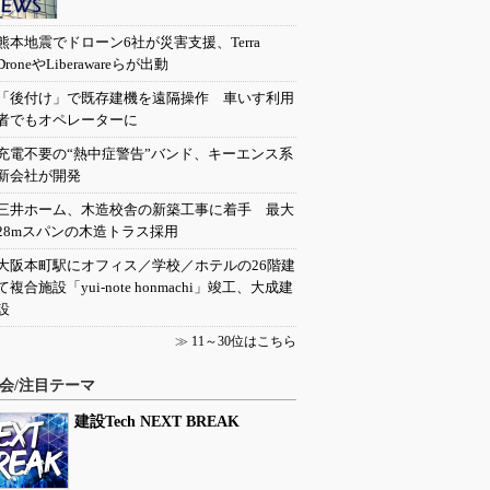
熊本地震でドローン6社が災害支援、Terra
DroneやLiberawareらが出動
「後付け」で既存建機を遠隔操作 車いす利用
者でもオペレーターに
充電不要の“熱中症警告”バンド、キーエンス系
新会社が開発
三井ホーム、木造校舎の新築工事に着手 最大
28mスパンの木造トラス採用
大阪本町駅にオフィス／学校／ホテルの26階建
て複合施設「yui-note honmachi」竣工、大成建
設
≫
11～30位はこちら
会/注目テーマ
建設Tech NEXT BREAK