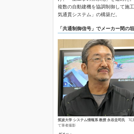
複数の自動建機を協調制御して施
気通貫システム」の構築だ。
「共通制御信号」でメーカー間の
筑波大学 システム情報系 教授 永谷圭司氏
写真
て筆者撮影