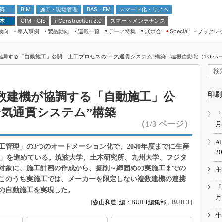
 築
施工・現場管理
BAS・FM
スマート化・リノベ
BIM
 木
CIM・GIS
スマートメンテナンス
i-Construction 2.0
動向
導入事例
製品動向
連載一覧
テーマ特集
展示会
ブックレ
Special
建設Tech NEXT BREAK
メンテナンス・レジリエンス
TOKYO2026
調する「自動施工」公開 土工プロセスの“一気通貫システム”構築：建機自動化（1/3 ペ
ドローンがもたらす建設業界の“ゲー
第8回 国際 建設・測量展
ムチェンジ” Ver.2.0
（CSPI2026）
脱3Kから新3Kへ導く建設×IT
第10回 JAPAN BUILD TOKYO－建
数建機が協調する「自動施工」公
印刷
築・土木・不動産の先端技術展－
“Society5.0”時代のスマートビル
一気通貫システム”構築
Japan Drone 2023
VR／ARが描くモノづくりのミライ
「
（1/3 ページ）
月
メンテナンス・レジリエンスOSAKA
2020
A
管理」の3つのオートメーション化で、2040年度までに生産
日本 ものづくりワールド 2020
2
tion 2.0」を進めている。筑波大学、土木研究所、九州大学、フジタ
メンテナンス・レジリエンスTOKYO
対象に、施工計画の作成から、掘削～締固めの実施工までの
主
2019
このうち実施工では、メーカーを限定しない複数建機の連携
IGAS2018
「
の自動施工を実現した。
月
[
森山和道
,
編：BUILT編集部
，
BUILT
]
生