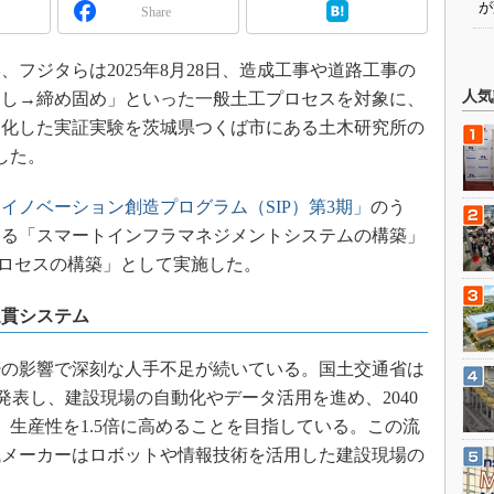
が
Share
フジタらは2025年8月28日、造成工事や道路工事の
人気
均し→締め固め」といった一般土工プロセスを対象に、
動化した実証実験を茨城県つくば市にある土木研究所の
した。
イノベーション創造プログラム（SIP）第3期」
のう
する「スマートインフラマネジメントシステムの構築」
ロセスの構築」として実施した。
通貫システム
の影響で深刻な人手不足が続いている。国土交通省は
n 2.0」を発表し、建設現場の自動化やデータ活用を進め、2040
、生産性を1.5倍に高めることを目指している。この流
械メーカーはロボットや情報技術を活用した建設現場の