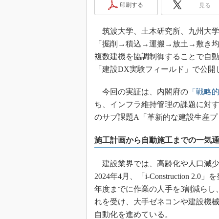
印刷する
見る
筑波大学、土木研究所、九州大学、
「掘削→積込→運搬→放土→敷き
複数建機を協調制御することで自
「建設DX実験フィールド」で公開
今回の実証は、内閣府の
「戦略的
ち、インフラ維持管理の課題に対
のサブ課題A「革新的な建設生産プ
施工計画から自動施工までの一気
建設業界では、高齢化や人口減少
2024年4月、「i-Constructio
年度までに作業の人手を3割減らし
れを受け、大手ゼネコンや建設機
自動化を進めている。