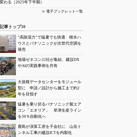
変わる（2025年下半期）
≫ 電子ブックレット一覧
記事トップ10
“高除湿力”で猛暑でも快適 積水ハ
ウスとパナソニックが次世代空調を
発売
地場ゼネコン22社が集結、建設DX
やAIの実践事例を共有
大規模データセンターをモジュール
型に 申請／設計から施工まで約2
年を目指す
猛暑を乗り切るパナソニック製エア
コン「エオリア」 草津生産ライン
を50％自動化へ
鹿島が演算工房を子会社に 山岳ト
ンネル工事の建設ICTを内製化