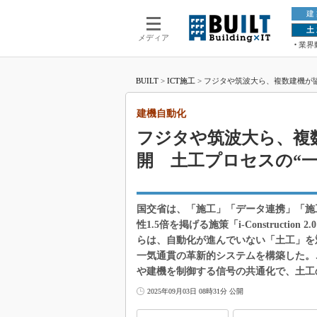
建
土
メディア
業界
BUILT
>
ICT施工
>
フジタや筑波大ら、複数建機が協
建機自動化
フジタや筑波大ら、複
開 土工プロセスの“
国交省は、「施工」「データ連携」「施工
性1.5倍を掲げる施策「i-Construc
らは、自動化が進んでいない「土工」を
一気通貫の革新的システムを構築した。
や建機を制御する信号の共通化で、土工
2025年09月03日 08時31分 公開