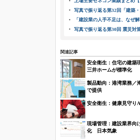
上場主要ゼネコン業績まとめ【2
写真で振り返る第32回「建築・建
「建設業の人手不足は、なぜ解
写真で振り返る第30回 震災対
関連記事
安全衛生：住宅の建築
三井ホームが標準化
製品動向：港湾業務／海
で提供
安全衛生：健康見守り
現場管理：建設業界向
化 日本気象