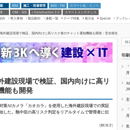
 築
施工・現場管理
BAS・FM
スマート化・リノベ
BIM
 木
CIM・GIS
スマートメンテナンス
i-Construction 2.0
動向
導入事例
製品動向
連載一覧
テーマ特集
展示会
ブックレ
Special
建設Tech NEXT BREAK
メンテナンス・レジリエンス
TOKYO2026
を海外建設現場で検証、国内向けに高リスク者のチャット通知機能も開発：安全衛生
ドローンがもたらす建設業界の“ゲー
第8回 国際 建設・測量展
ムチェンジ” Ver.2.0
（CSPI2026）
脱3Kから新3Kへ導く建設×IT
第10回 JAPAN BUILD TOKYO－建
印刷
築・土木・不動産の先端技術展－
“Society5.0”時代のスマートビル
Japan Drone 2023
VR／ARが描くモノづくりのミライ
「
月
メンテナンス・レジリエンスOSAKA
2020
海外建設現場で検証、国内向けに高リ
A
日本 ものづくりワールド 2020
機能も開発
2
メンテナンス・レジリエンスTOKYO
主
2019
対策AIカメラ「カオカラ」を使用した海外建設現場での実証
IGAS2018
「
始した。熱中症の高リスク判定をリアルタイムで管理者に伝
月
[
BUILT
]
生