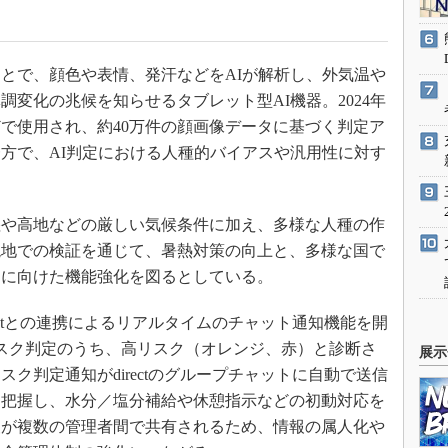
とで、顔色や表情、発汗などをAIが解析し、外気温や
変化の兆候を知らせるタブレット型AI機器。2024年
で使用され、約40万件の顔画像データに基づく判定ア
方で、AI判定における人種的バイアスや汎用性に対す
や高地などの厳しい気候条件に加え、多様な人種の作
現地での検証を通じて、暑熱対策の向上と、多様な国で
開に向けた機能強化を図るとしている。
ctとの連携によるリアルタイムのチャット通知機能を開
スク判定のうち、高リスク（オレンジ、赤）と診断さ
展示
ク判定通知がdirectのグループチャットに自動で送信
を把握し、水分／塩分補給や休憩指示などの初動対応を
報が複数の管理者間で共有されるため、情報の属人化や