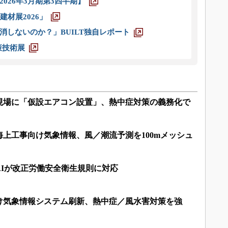
026年3月期第3四半期】
材展2026」
消しないのか？」BUILT独自レポート
策技術展
現場に「仮設エアコン設置」、熱中症対策の義務化で
上工事向け気象情報、風／潮流予測を100mメッシュ
AIが改正労働安全衛生規則に対応
け気象情報システム刷新、熱中症／風水害対策を強