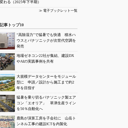
変わる（2025年下半期）
≫ 電子ブックレット一覧
記事トップ10
“高除湿力”で猛暑でも快適 積水ハ
ウスとパナソニックが次世代空調を
発売
地場ゼネコン22社が集結、建設DX
やAIの実践事例を共有
大規模データセンターをモジュール
型に 申請／設計から施工まで約2
年を目指す
猛暑を乗り切るパナソニック製エア
コン「エオリア」 草津生産ライン
を50％自動化へ
鹿島が演算工房を子会社に 山岳ト
ンネル工事の建設ICTを内製化