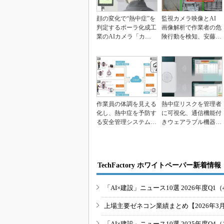
顔の変化で“熱中症”を
監視カメラ映像とAI
判定するポーラ化成工
画像解析で作業者の危
業のAIカメラ「カオ
険行動を検知、安藤ハ
カラ」
ザマとNTT-ATが...
作業員の体調を見える
熱中症リスクを管理者
化し、熱中症を予防す
に可視化、通信機能付
る安全管理システム
きウェアラブル機器を
「SafeNAVI」
導入 西松建設
TechFactory ホワイトペーパー新着情報
「AI×建設」ニュース10選 2026年度Q1（
上場主要ゼネコン業績まとめ【2026年3
「AI×建設」ニュース10選 2025年度Q4（