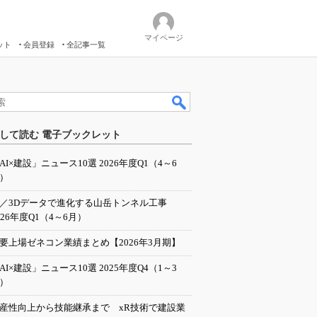
マイページ
ット
会員登録
全記事一覧
して読む 電子ブックレット
AI×建設」ニュース10選 2026年度Q1（4～6
）
I／3Dデータで進化する山岳トンネル工事
026年度Q1（4～6月）
要上場ゼネコン業績まとめ【2026年3月期】
AI×建設」ニュース10選 2025年度Q4（1～3
）
産性向上から技能継承まで xR技術で建設業