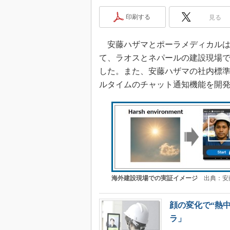
印刷する
見る
安藤ハザマとポーラメディカルは20
て、ラオスとネパールの建設現場
した。また、安藤ハザマの社内標準ビ
ルタイムのチャット通知機能を開
海外建設現場での実証イメージ
出典：安
顔の変化で“熱
ラ」