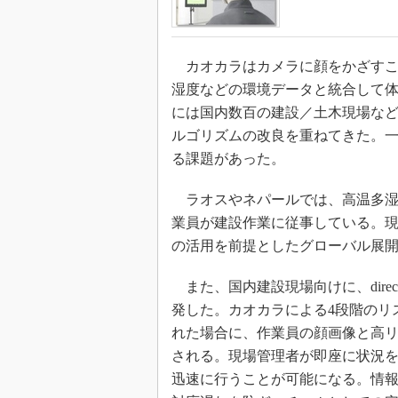
カオカラはカメラに顔をかざすこ
湿度などの環境データと統合して体調
には国内数百の建設／土木現場など
ルゴリズムの改良を重ねてきた。一
る課題があった。
ラオスやネパールでは、高温多湿
業員が建設作業に従事している。
の活用を前提としたグローバル展
また、国内建設現場向けに、dire
発した。カオカラによる4段階のリ
れた場合に、作業員の顔画像と高リス
される。現場管理者が即座に状況
迅速に行うことが可能になる。情