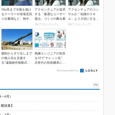
50m先まで冷風を届け
アクセンチュアが追求
アクセンチュアのコン
るクーラーや現場見回
する「最適なユーザー
サルが「知識やスキ
り伝書鳩など、熱中症
接点」づくりの舞台裏
ル」より大切にする視
を防ぐアクティオの...
点
PR(アクセンチュア)
PR(アクセンチュア)
掘削からずり出しまで
熟練エンジニアの知見
の無人化を支援す
をAIで“ナレッジ化”、
る“遠隔操作移動式コ
次世代の技術継承に活
ンベヤ”を開発 安藤
用
Recommended by
ハザ...
PR
4～6月）
月期決算】
1～3月）