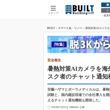
建
土
メディア
業界
BUILT
>
スマート化・リノベ
>
暑熱対策AIカメラ
安全衛生
暑熱対策AIカメラを
スク者のチャット通知
安藤ハザマとポーラメディカルは、暑熱
試験と、国内建設現場での全社導入を開
えるチャット通知機能も開発した。
2025年07月01日 16時00分 公開