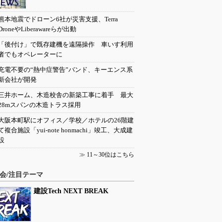
熊本地震でドローン6社が災害支援、Terra
DroneやLiberawareらが出動
「後付け」で既存建機を遠隔操作 車いす利用
者でもオペレーターに
充電不要の“熱中症警告”バンド、キーエンス系
新会社が開発
三井ホーム、木造校舎の新築工事に着手 最大
28mスパンの木造トラス採用
大阪本町駅にオフィス／学校／ホテルの26階建
て複合施設「yui-note honmachi」竣工、大成建
設
≫
11～30位はこちら
会/注目テーマ
建設Tech NEXT BREAK