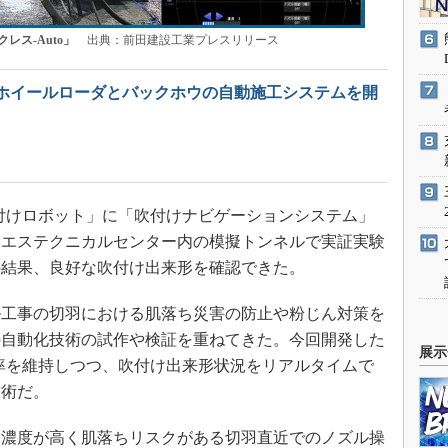
ス-Auto」
出典：前田建設工業プレスリリース
ホイールローダとバックホウの自動施工システムを開
吹付けロボット」に「吹付けナビゲーションシステム」
ーエステクニカルセンター内の模擬トンネルで実証実験
の結果、良好な吹付け出来形を確認できた。
工事の切羽における肌落ち災害の防止や粉じん対策を
の自動化技術の試作や検証を重ねてきた。今回開発した
展示
効率を維持しつつ、吹付け出来形状況をリアルタイムで
技術だ。
濃度が高く肌落ちリスクがある切羽直近でのノズル操