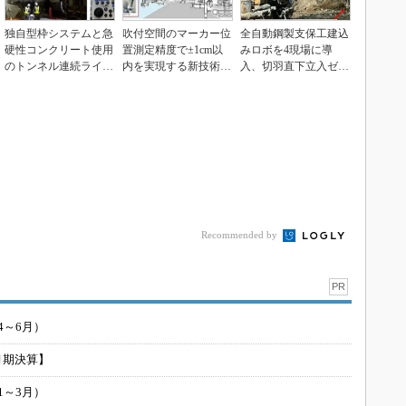
独自型枠システムと急
吹付空間のマーカー位
全自動鋼製支保工建込
硬性コンクリート使用
置測定精度で±1cm以
みロボを4現場に導
のトンネル連続ライニ
内を実現する新技術、
入、切羽直下立入ゼロ
ング工法、西松建設ら
エフティーエスら
を実現 前田建設工業
Recommended by
PR
4～6月）
月期決算】
1～3月）