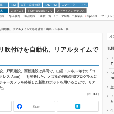
 築
施工・現場管理
BAS・FM
スマート化・リノベ
BIM
 木
CIM・GIS
スマートメンテナンス
i-Construction 2.0
動向
導入事例
製品動向
連載一覧
テーマ特集
展示会
ブックレ
Special
建設Tech NEXT BREAK
メンテナンス・レジリエンス
TOKYO2026
を自動化、リアルタイムで厚さ計測：山岳トンネル工事
ドローンがもたらす建設業界の“ゲー
第8回 国際 建設・測量展
ムチェンジ” Ver.2.0
（CSPI2026）
脱3Kから新3Kへ導く建設×IT
第10回 JAPAN BUILD TOKYO－建
リ吹付けを自動化、リアルタイムで
印刷
築・土木・不動産の先端技術展－
“Society5.0”時代のスマートビル
Japan Drone 2023
VR／ARが描くモノづくりのミライ
「
月
メンテナンス・レジリエンスOSAKA
2020
設、戸田建設、西松建設は共同で、山岳トンネル向けの「コ
A
日本 ものづくりワールド 2020
レス-Auto）」を開発した。ノズルの自動制御プログラムに
2
チャーカメラを搭載した新型ロボットを用いることで、リア
メンテナンス・レジリエンスTOKYO
主
2019
た。
[
BUILT
]
IGAS2018
「
月
Share
生