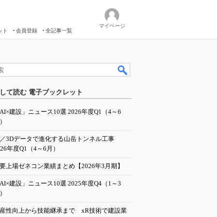
マイページ
ット
会員登録
全記事一覧
して読む 電子ブックレット
AI×建設」ニュース10選 2026年度Q1（4～6
）
I／3Dデータで進化する山岳トンネル工事
026年度Q1（4～6月）
要上場ゼネコン業績まとめ【2026年3月期】
AI×建設」ニュース10選 2025年度Q4（1～3
）
産性向上から技能継承まで xR技術で建設業