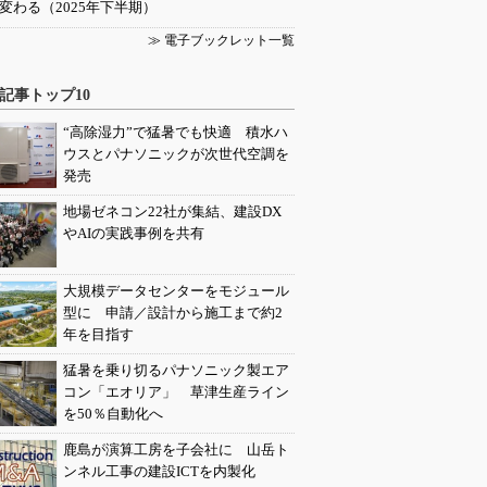
変わる（2025年下半期）
≫ 電子ブックレット一覧
記事トップ10
“高除湿力”で猛暑でも快適 積水ハ
ウスとパナソニックが次世代空調を
発売
地場ゼネコン22社が集結、建設DX
やAIの実践事例を共有
大規模データセンターをモジュール
型に 申請／設計から施工まで約2
年を目指す
猛暑を乗り切るパナソニック製エア
コン「エオリア」 草津生産ライン
を50％自動化へ
鹿島が演算工房を子会社に 山岳ト
ンネル工事の建設ICTを内製化