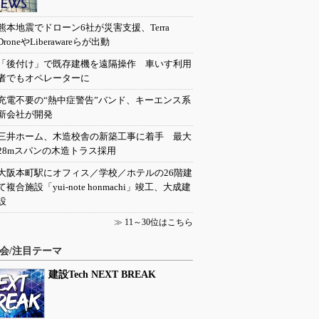
熊本地震でドローン6社が災害支援、Terra
DroneやLiberawareらが出動
「後付け」で既存建機を遠隔操作 車いす利用
者でもオペレーターに
充電不要の“熱中症警告”バンド、キーエンス系
新会社が開発
三井ホーム、木造校舎の新築工事に着手 最大
28mスパンの木造トラス採用
大阪本町駅にオフィス／学校／ホテルの26階建
て複合施設「yui-note honmachi」竣工、大成建
設
≫
11～30位はこちら
会/注目テーマ
建設Tech NEXT BREAK