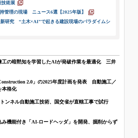
策技術展
管理の現場 ニュース6選【2025年版】
新研究 “土木×AI”で起きる建設現場のパラダイムシ
練工の暗黙知を学習したAIが発破作業を最適化 三井
0：「i-Construction 2.0」の2025年度計画を発表 自動施工／
を本格化
 2.0：山岳トンネル自動施工技術、国交省が直轄工事で試行
み機能付き「AI-ロードヘッダ」を開発、掘削からず