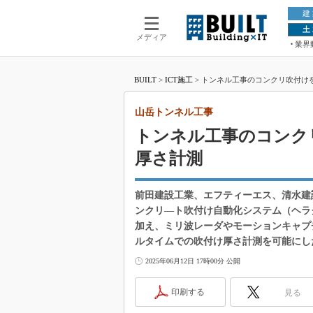
建
土
メディア
業界
BUILT
>
ICT施工
>
トンネル工事のコンクリ吹付け
山岳トンネル工事
トンネル工事のコンク
厚さ計測
前田建設工業、エフティーエス、清水建
ンクリ―ト吹付け自動化システム（ヘラク
加え、ミリ波レーダやモーションキャプ
ルタイムでの吹付け厚さ計測を可能にし
2025年06月12日 17時00分 公開
印刷する
見る