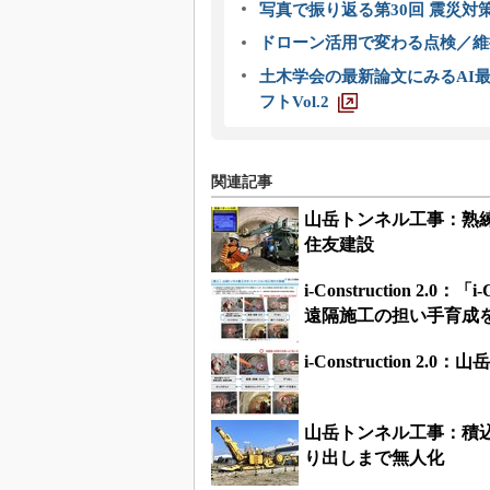
写真で振り返る第30回 震災対
ドローン活用で変わる点検／維持
土木学会の最新論文にみるAI最
フトVol.2
関連記事
山岳トンネル工事：熟
住友建設
i-Construction 2.
遠隔施工の担い手育成
i-Construction
山岳トンネル工事：積込
り出しまで無人化