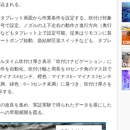
見込まれる。
タブレット画面から作業条件を設定する。吹付け対象
番号で設定。ノズルの上下左右の動作さ進行方向（奥行
度などもタブレット上で設定可能。従来はリモコンに装
リートポンプ始動、急結材圧送スイッチなども、タブレ
ルタイム吹付け厚さ表示「吹付けナビゲーション」に
作を自動化。吹付け幅と周長を10センチ角のマス目で
マイナス6センチ、橙色：マイナス6～マイナス3センチ
未満、緑色：0～3センチ未満）に基づき、吹付け厚さを
示する。
の改良を進め、実証実験で得られたデータを基にした
事への早期展開を図る。