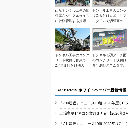
山岳トンネル工事の吹
トンネル工事のコンク
付厚さをリアルタイム
リ吹き付けロボ、リア
に計測管理する技術を
ルタイムで切羽面の出
開発
来形を計測
トンネル工事のコンク
トンネル切羽アーチ面
リート吹付け作業で、
のコンクリート吹付け
2ノズル吹付け機の自
厚計測システムを開
動化に成功 鹿島建設
発、大成建設
TechFactory ホワイトペーパー新着情報
「AI×建設」ニュース10選 2026年度Q1（
上場主要ゼネコン業績まとめ【2026年3
「AI×建設」ニュース10選 2025年度Q4（