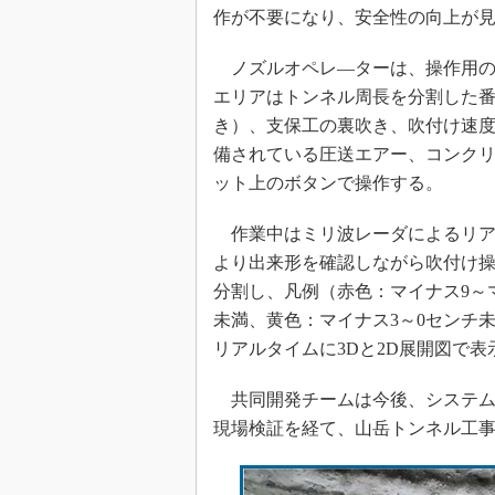
作が不要になり、安全性の向上が
ノズルオペレ―ターは、操作用の
エリアはトンネル周長を分割した
き）、支保工の裏吹き、吹付け速
備されている圧送エアー、コンク
ット上のボタンで操作する。
作業中はミリ波レーダによるリア
より出来形を確認しながら吹付け操
分割し、凡例（赤色：マイナス9～
未満、黄色：マイナス3～0センチ
リアルタイムに3Dと2D展開図で表
共同開発チームは今後、システム
現場検証を経て、山岳トンネル工