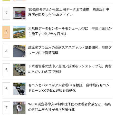
3D鉄筋モデルから加工用データまで連携、構造設計事
務所が開発したRevitアドイン
大規模データセンターをモジュール型に 申請／設計か
ら施工まで約2年を目指す
建設廃プラ活用の高耐久アスファルト舗装開発、鹿島グ
ループ内で資源循環
下水道管路の洗浄／点検／診断をワンストップ化、奥村
組らがいわき市で実証
セコムとパスコがダム管理DXを検証 自律飛行セコム
ドローンXXでダム巡視を自動化
WBGT測定器導入や熱中症予防の管理者育成など、福島
の専門工事会社が暑さ対策強化