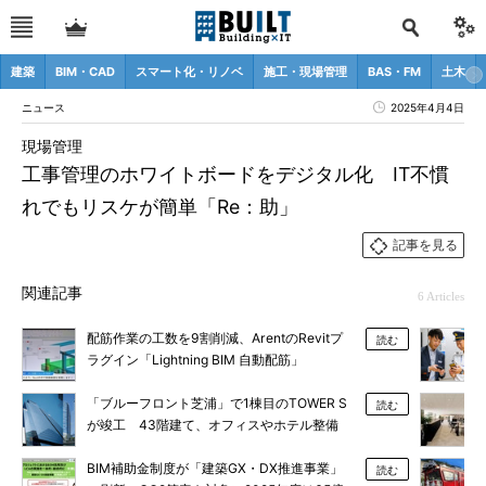
建築
BIM・CAD
スマート化・リノベ
施工・現場管理
BAS・FM
土木
ニュース
2025年4月4日
現場管理
工事管理のホワイトボードをデジタル化 IT不慣
れでもリスケが簡単「Re：助」
記事を見る
関連記事
6 Articles
配筋作業の工数を9割削減、ArentのRevitプ
読む
ラグイン「Lightning BIM 自動配筋」
「ブルーフロント芝浦」で1棟目のTOWER S
読む
が竣工 43階建て、オフィスやホテル整備
BIM補助金制度が「建築GX・DX推進事業」
読む