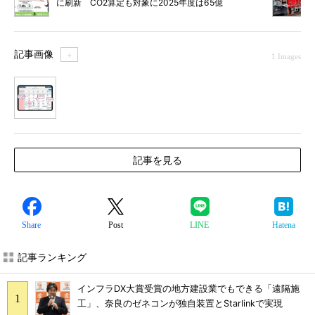
に刷新 CO2算定も対象に2025年度は65億
円計上
記事画像
＋
1 Images
1
記事を見る
Share
Post
LINE
Hatena
記事ランキング
インフラDX大賞受賞の地方建設業でもできる「遠隔施
工」、奈良のゼネコンが独自装置とStarlinkで実現