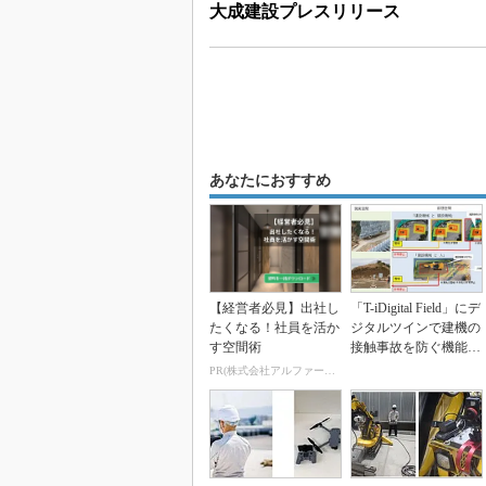
大成建設プレスリリース
あなたにおすすめ
【経営者必見】出社し
「T-iDigital Field」にデ
たくなる！社員を活か
ジタルツインで建機の
す空間術
接触事故を防ぐ機能
を...
PR(株式会社アルファーテクノ)