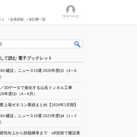
マイページ
ット
会員登録
全記事一覧
して読む 電子ブックレット
AI×建設」ニュース10選 2026年度Q1（4～6
）
I／3Dデータで進化する山岳トンネル工事
026年度Q1（4～6月）
要上場ゼネコン業績まとめ【2026年3月期】
AI×建設」ニュース10選 2025年度Q4（1～3
）
産性向上から技能継承まで xR技術で建設業