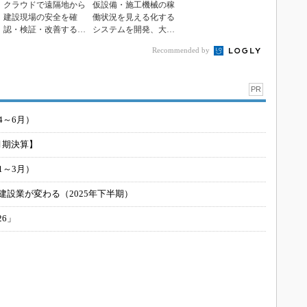
クラウドで遠隔地から
仮設備・施工機械の稼
建設現場の安全を確
働状況を見える化する
認・検証・改善するア
システムを開発、大成
プリを開発、大成建設
建設
Recommended by
PR
4～6月）
月期決算】
1～3月）
建設業が変わる（2025年下半期）
26」