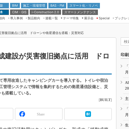
 築
施工・現場管理
BAS・FM
スマート化・リノベ
BIM
 木
CIM・GIS
スマートメンテナンス
i-Construction 2.0
動向
導入事例
製品動向
連載一覧
テーマ特集
展示会
ブックレ
Special
建設Tech NEXT BREAK
メンテナンス・レジリエンス
TOKYO2026
災害復旧拠点に活用 ドローンや衛星通信を搭載：災害対応
ドローンがもたらす建設業界の“ゲー
第8回 国際 建設・測量展
ムチェンジ” Ver.2.0
（CSPI2026）
脱3Kから新3Kへ導く建設×IT
第10回 JAPAN BUILD TOKYO－建
成建設が災害復旧拠点に活用 ドロ
印刷
築・土木・不動産の先端技術展－
“Society5.0”時代のスマートビル
Japan Drone 2023
VR／ARが描くモノづくりのミライ
「
月
メンテナンス・レジリエンスOSAKA
2020
て専用改造したキャンピングカーを導入する。トイレや宿泊
A
日本 ものづくりワールド 2020
工管理システムで情報を集約するための衛星通信設備と、災
2
ンも搭載している。
メンテナンス・レジリエンスTOKYO
主
2019
[
BUILT
]
IGAS2018
「
Share
月
生