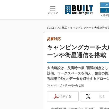
建
土
メディア
業界
BUILT
>
ICT施工
>
キャンピングカーを大成建設が
災害対応
キャンピングカーを大
ーンや衛星通信を搭載
大成建設は、災害時の復旧活動拠点とし
設備、ワークスペースを備え、独自の施
害現場で3次元データを取得するドロー
2025年02月17日 08時00分 公開
印刷する
見る