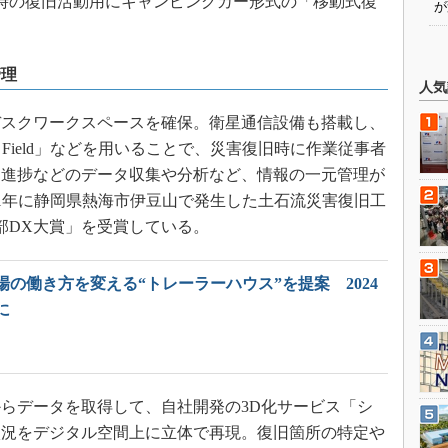
災害時の復旧活動用にキャンピングカー形式の「移動式復
が
管理
人気
スクワークスペースを確保。衛星通信設備も搭載し、
tal Field」などを用いることで、災害復旧時に作業従事者
旧進捗などのデータ収集や分析など、情報の一元管理が
ldは、2021年に静岡県熱海市伊豆山で発生した土石流災害復旧工
部DX大賞」を受賞している。
の働き方を変える“トレーラーハウス”を提案 2024
に
らデータを取得して、自社開発の3D化サービス「シ
状況をデジタル空間上に立体で再現。復旧箇所の特定や