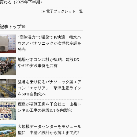
変わる（2025年下半期）
≫ 電子ブックレット一覧
記事トップ10
“高除湿力”で猛暑でも快適 積水ハ
ウスとパナソニックが次世代空調を
発売
地場ゼネコン22社が集結、建設DX
やAIの実践事例を共有
猛暑を乗り切るパナソニック製エア
コン「エオリア」 草津生産ライン
を50％自動化へ
鹿島が演算工房を子会社に 山岳ト
ンネル工事の建設ICTを内製化
大規模データセンターをモジュール
型に 申請／設計から施工まで約2