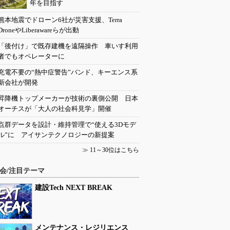
年を目指す
熊本地震でドローン6社が災害支援、Terra
DroneやLiberawareらが出動
「後付け」で既存建機を遠隔操作 車いす利用
者でもオペレーターに
充電不要の“熱中症警告”バンド、キーエンス系
新会社が開発
昇降機トップメーカーが技術の裏側公開 日本
オーチスが「大人の社会科見学」開催
点群データを設計・維持管理で“使える3Dモデ
ル”に アイサンテクノロジーの新提案
≫
11～30位はこちら
会/注目テーマ
建設Tech NEXT BREAK
メンテナンス・レジリエンス