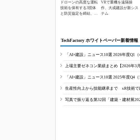
ドローンの高度な運転
VRで重機を遠隔操
技術を保有する3団体
作、大成建設が新シス
と防災協定を締結、大
テム
成建設
TechFactory ホワイトペーパー新着情報
「AI×建設」ニュース10選 2026年度Q1（
上場主要ゼネコン業績まとめ【2026年3
「AI×建設」ニュース10選 2025年度Q4（
生産性向上から技能継承まで xR技術で
写真で振り返る第32回「建築・建材展20