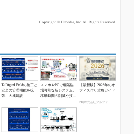
Copyright © ITmedia, Inc. All Rights Reserved.
T-iDigital Fieldの施工と
スマホやPCで遠隔臨
【最新版】2026年のオ
安全の管理機能を拡
場可能な新システム、
フィス作り攻略ガイド
張、大成建設
移動時間の削減や技能
継承に貢献
PR(株式会社アルファーテクノ)