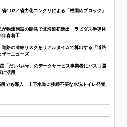
：省CO2／省力化コンクリによる「根固めブロック」
忠が物流施設の開発で北海道初進出 ラピダス半導体
6年春着工
：道路の凍結リスクをリアルタイムで算出する「道路
ェザーニューズ
R衛星「だいち4号」のデータサービス事業者にパスコ選
策に活用
の高所でも導入 上下水道に接続不要な水洗トイレ発売、