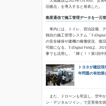
大成建設は2025年1月30日、
旧拠点」を導入すると発表した。
衛星通信で施工管理データを一元
車内には、トイレ、宿泊設備、デ
独自の施工管理システム「T-iDigi
の安全確保や建機の稼働状況、復
可能になる。T-iDigital Fie
事でも活用し、「輝く！！第1回中
トヨタが建設現場
年問題の有効策
また、ドローンも常設し、空中か
ン・デジタルツイン」で災害発生