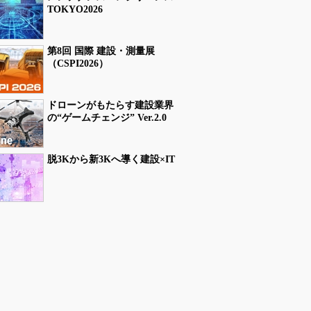
TOKYO2026
第8回 国際 建設・測量展
（CSPI2026）
ドローンがもたらす建設業界
の“ゲームチェンジ” Ver.2.0
脱3Kから新3Kへ導く建設×IT