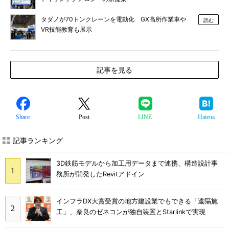
タダノが70トンクレーンを電動化 GX高所作業車や
読む
VR技能教育も展示
記事を見る
Share
Post
LINE
Hatena
記事ランキング
3D鉄筋モデルから加工用データまで連携、構造設計事
務所が開発したRevitアドイン
インフラDX大賞受賞の地方建設業でもできる「遠隔施
工」、奈良のゼネコンが独自装置とStarlinkで実現