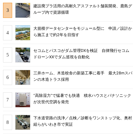
建設廃プラ活用の高耐久アスファルト舗装開発、鹿島グ
ループ内で資源循環
大規模データセンターをモジュール型に 申請／設計か
ら施工まで約2年を目指す
セコムとパスコがダム管理DXを検証 自律飛行セコム
ドローンXXでダム巡視を自動化
三井ホーム、木造校舎の新築工事に着手 最大28mスパ
ンの木造トラス採用
“高除湿力”で猛暑でも快適 積水ハウスとパナソニック
が次世代空調を発売
下水道管路の洗浄／点検／診断をワンストップ化、奥村
組らがいわき市で実証