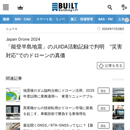
建築
BIM・CAD
スマート化・リノベ
施工・現場管理
BAS・FM
土木
ニュース
2024年11月28日
Japan Drone 2024
「能登半島地震」のJUIDA活動記録で判明 “災害
対応”でのドローンの真価
記事を見る
関連記事
6 Articles
地震後のダム臨時点検にドローン活用、2025
読む
年度以降に業務適用へ 東電リニューアブル
パワー
異業種からの技術転用がドローン市場に新風
読む
を起こす、車載技術で勝負する東海理化
最近聞くGNSS／RTK-GNSSってなに？【最
読む