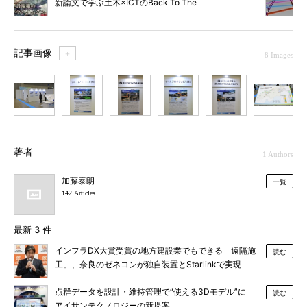
新論文で学ぶ土木×ICTのBack To The
Basic】
記事画像
＋
8 Images
1
2
3
4
5
6
7
著者
1 Authors
加藤泰朗
一覧
142 Articles
最新 3 件
インフラDX大賞受賞の地方建設業でもできる「遠隔施
読む
工」、奈良のゼネコンが独自装置とStarlinkで実現
点群データを設計・維持管理で“使える3Dモデル”に
読む
アイサンテクノロジーの新提案