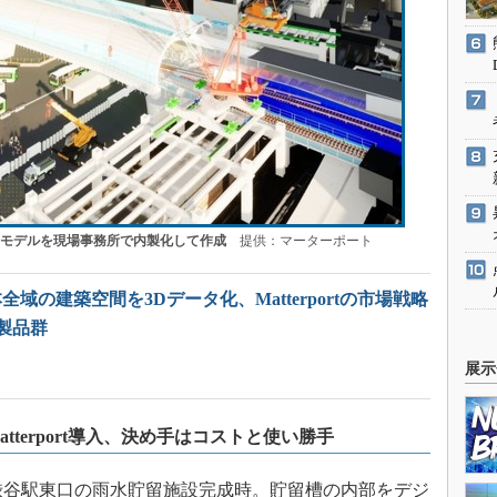
合モデルを現場事務所で内製化して作成
提供：マーターポート
全域の建築空間を3Dデータ化、Matterportの市場戦略
ど製品群
展示
terport導入、決め手はコストと使い勝手
たのは渋谷駅東口の雨水貯留施設完成時。貯留槽の内部をデジ