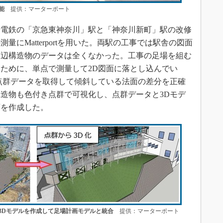
能
提供：マーターポート
電鉄の「京急東神奈川」駅と「神奈川新町」駅の改修
にMatterportを用いた。両駅の工事では駅舎の図面
周辺構造物のデータは全くなかった。工事の足場を組む
ために、単点で測量して2D図面に落とし込んでい
入により、点群データを取得して傾斜している法面の差分を正確
造物も色付き点群で可視化し、点群データと3Dモデ
画を作成した。
3Dモデルを作成して足場計画モデルと統合
提供：マーターポート