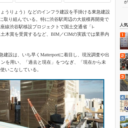
が
ょうりょう）などのインフラ建設を手掛ける東急建設
実践に取り組んでいる。特に渋谷駅周辺の大規模再開発で
人気
座線渋谷駅移設プロジェクトで国土交通省「i-
や日建連土木賞を受賞するなど、BIM／CIMの実践では業界内
建設は、いち早くMatterportに着目し、現況調査や出
タルツインを用い、「過去と現在」をつなぎ、「現在から未
て使いこなしている。