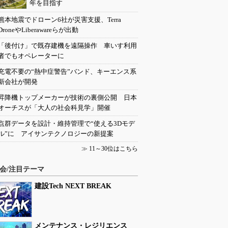
年を目指す
熊本地震でドローン6社が災害支援、Terra
DroneやLiberawareらが出動
「後付け」で既存建機を遠隔操作 車いす利用
者でもオペレーターに
充電不要の“熱中症警告”バンド、キーエンス系
新会社が開発
昇降機トップメーカーが技術の裏側公開 日本
オーチスが「大人の社会科見学」開催
点群データを設計・維持管理で“使える3Dモデ
ル”に アイサンテクノロジーの新提案
≫
11～30位はこちら
会/注目テーマ
建設Tech NEXT BREAK
メンテナンス・レジリエンス