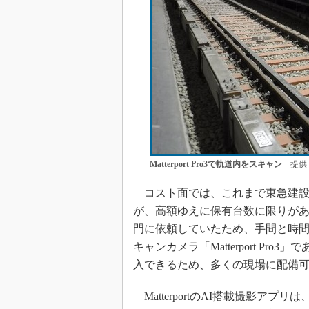
Matterport Pro3で軌道内をスキャン
提供
コスト面では、これまで東急建設
が、高額ゆえに保有台数に限りがあ
門に依頼していたため、手間と時間も
キャンカメラ「Matterport P
入できるため、多くの現場に配備
MatterportのAI搭載撮影ア