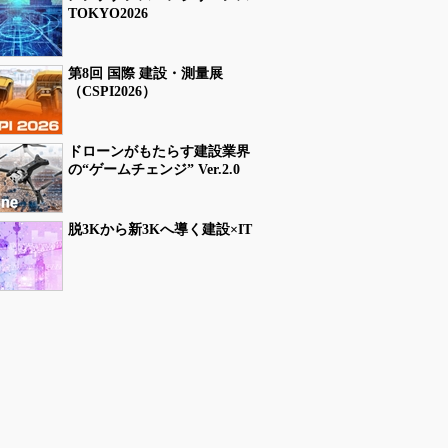
TOKYO2026
第8回 国際 建設・測量展
（CSPI2026）
ドローンがもたらす建設業界
の“ゲームチェンジ” Ver.2.0
脱3Kから新3Kへ導く建設×IT