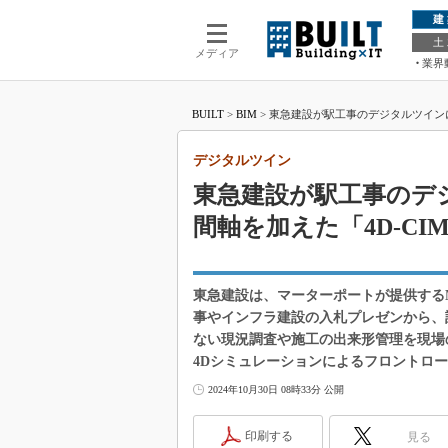
建
土
メディア
業界
BUILT
>
BIM
>
東急建設が駅工事のデジタルツインにMa
デジタルツイン
東急建設が駅工事のデジタ
間軸を加えた「4D-C
東急建設は、マーターポートが提供するMa
事やインフラ建設の入札プレゼンから、
ない現況調査や施工の出来形管理を現場
4Dシミュレーションによるフロントロ
2024年10月30日 08時33分 公開
印刷する
見る