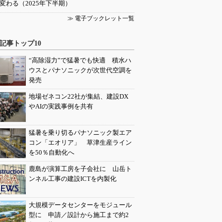
変わる（2025年下半期）
≫ 電子ブックレット一覧
記事トップ10
“高除湿力”で猛暑でも快適 積水ハ
ウスとパナソニックが次世代空調を
発売
地場ゼネコン22社が集結、建設DX
やAIの実践事例を共有
猛暑を乗り切るパナソニック製エア
コン「エオリア」 草津生産ライン
を50％自動化へ
鹿島が演算工房を子会社に 山岳ト
ンネル工事の建設ICTを内製化
大規模データセンターをモジュール
型に 申請／設計から施工まで約2