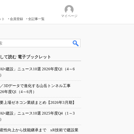
マイページ
ット
会員登録
全記事一覧
）
して読む 電子ブックレット
AI×建設」ニュース10選 2026年度Q1（4～6
）
I／3Dデータで進化する山岳トンネル工事
026年度Q1（4～6月）
要上場ゼネコン業績まとめ【2026年3月期】
AI×建設」ニュース10選 2025年度Q4（1～3
）
産性向上から技能継承まで xR技術で建設業