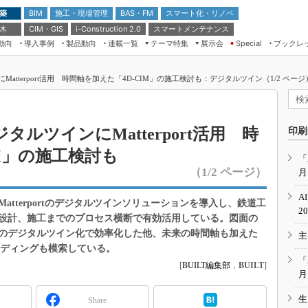
 築
施工・現場管理
BAS・FM
スマート化・リノベ
BIM
 木
CIM・GIS
スマートメンテナンス
i-Construction 2.0
動向
導入事例
製品動向
連載一覧
テーマ特集
展示会
ブックレ
Special
建設Tech NEXT BREAK
メンテナンス・レジリエンス
TOKYO2026
tterport活用 時間軸を加えた「4D-CIM」の施工検討も：デジタルツイン（1/2 ページ
ドローンがもたらす建設業界の“ゲー
第8回 国際 建設・測量展
ムチェンジ” Ver.2.0
（CSPI2026）
脱3Kから新3Kへ導く建設×IT
第10回 JAPAN BUILD TOKYO－建
ルツインにMatterport活用 時
印刷
築・土木・不動産の先端技術展－
“Society5.0”時代のスマートビル
IM」の施工検討も
Japan Drone 2023
VR／ARが描くモノづくりのミライ
「
（1/2 ページ）
月
メンテナンス・レジリエンスOSAKA
2020
A
tterportのデジタルツインソリューションを導入し、鉄道工
日本 ものづくりワールド 2020
2
設計、施工までのプロセス横断で有効活用している。図面の
メンテナンス・レジリエンスTOKYO
のデジタルツイン化で効率化した他、未来の時間軸も加えた
主
2019
ーディングも模索している。
IGAS2018
「
[
BUILT編集部
，
BUILT
]
月
生
Share