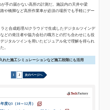
効となるのが手の届かない高所の計測だ。施設内の天井や梁
道路や橋脚など高所作業車が必須の場所でも手軽にデー
ンカメラと合成処理AIクラウドで生成したデジタルツインデ
庁などの発注者や協力会社の職方との打ち合わせにも役
、デジタルツインを用いたビジュアル化で理解を得られ
った。
入れた施工シミュレーションなど施工段階にも活用
1
|
2
次のページへ
5年度Q3（10～12月）