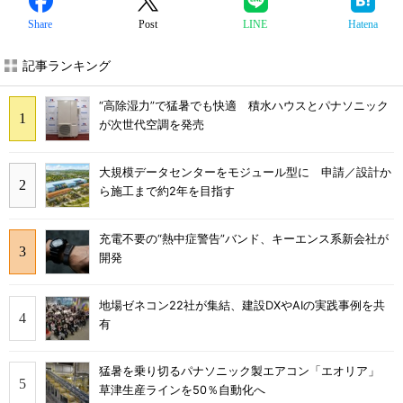
Share
Post
LINE
Hatena
記事ランキング
“高除湿力”で猛暑でも快適 積水ハウスとパナソニック
が次世代空調を発売
大規模データセンターをモジュール型に 申請／設計か
ら施工まで約2年を目指す
充電不要の“熱中症警告”バンド、キーエンス系新会社が
開発
地場ゼネコン22社が集結、建設DXやAIの実践事例を共
有
猛暑を乗り切るパナソニック製エアコン「エオリア」
草津生産ラインを50％自動化へ