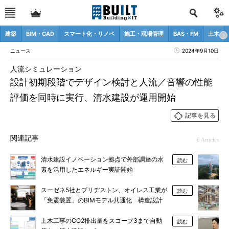
建築
BIM・CAD
スマート化・リノベ
施工・現場管理
BAS・FM
土木
ニュース
2024年9月10日
人流シミュレーション
設計初期段階でデザイン検討と人流／音響の性能
評価を同時に実行、清水建設が運用開始
記事を見る
関連記事
6 Articles
清水建設イノベーション拠点で外部調達の水
読む
素を活用したエネルギー実証開始
スーゼネ5社とブリヂストン、オイレス工業が
読む
「免震装置」のBIMモデル共通化 構造設計
でなぜ標準化が必要か？
土木工事のCO2排出量をスコープ3まで自動
読む