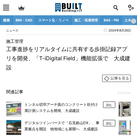
建築
BIM・CAD
スマート化・リノベ
施工・現場管理
BAS・FM
土木
ニュース
2024年8月26日
施工管理
工事進捗をリアルタイムに共有する歩掛記録アプ
リを開発、「T-iDigital Field」機能拡張で 大成建
設
記事を見る
関連記事
6 Articles
トンネル切羽アーチ面のコンクリート吹付け
読む
厚計測システムを開発、大成建設
デジタルツインバースで「石見銀山DX」、事
読む
業拠点を開設 他地域にも展開へ 大成建設