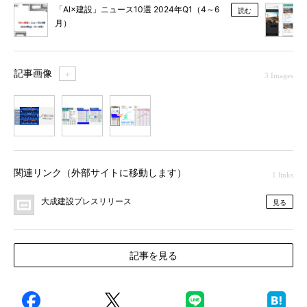
「AI×建設」ニュース10選 2024年Q1（4～6
読む
月）
記事画像
＋
3 Images
1
2
3
関連リンク（外部サイトに移動します）
1 links
大成建設プレスリリース
見る
記事を見る