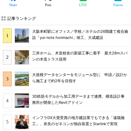
Share
Post
LINE
Hatena
記事ランキング
大阪本町駅にオフィス／学校／ホテルの26階建て複合施
設「yui-note honmachi」竣工、大成建設
三井ホーム、木造校舎の新築工事に着手 最大28mスパ
ンの木造トラス採用
大規模データセンターをモジュール型に 申請／設計か
ら施工まで約2年を目指す
3D鉄筋モデルから加工用データまで連携、構造設計事
務所が開発したRevitアドイン
インフラDX大賞受賞の地方建設業でもできる「遠隔施
工」、奈良のゼネコンが独自装置とStarlinkで実現