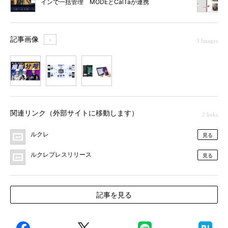
インで一括管理 MODEとCalTaが連携
記事画像
＋
3 Images
1
2
3
関連リンク（外部サイトに移動します）
2 links
ルクレ
見る
ルクレプレスリリース
見る
記事を見る