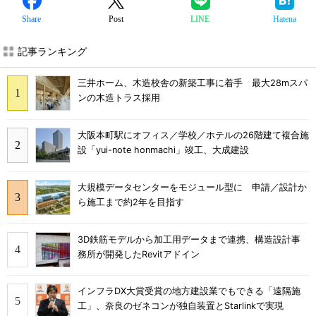
Share
Post
LINE
Hatena
記事ランキング
三井ホーム、木造校舎の新築工事に着手 最大28mスパ
ンの木造トラス採用
大阪本町駅にオフィス／学校／ホテルの26階建て複合施
設「yui-note honmachi」竣工、大成建設
大規模データセンターをモジュール型に 申請／設計か
ら施工まで約2年を目指す
3D鉄筋モデルから加工用データまで連携、構造設計事
務所が開発したRevitアドイン
インフラDX大賞受賞の地方建設業でもできる「遠隔施
工」、奈良のゼネコンが独自装置とStarlinkで実現