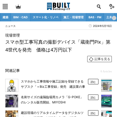
建築
BIM・CAD
スマート化・リノベ
施工・現場管理
BAS・FM
土木
ニュース
2024年5月15日
現場管理
スマホ型工事写真の撮影デバイス「蔵衛門Pix」第
4世代を発売 価格は4万円以下
記事を見る
関連記事
6 Articles
スマホから工事情報や施工記録を登録できる
読む
サブスク「＋Biz工事登録」発売 建設業の事
務作業を効率化
名刺サイズの遠隔臨場用カメラ「G-POKE」
読む
のレンタル販売開始、MIYOSHI
建設現場のリアルタイムデータをデジタルツ
読む