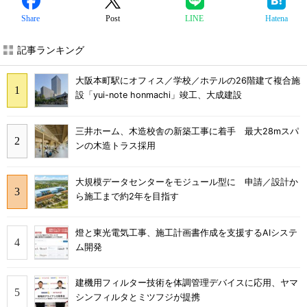
Share
Post
LINE
Hatena
記事ランキング
大阪本町駅にオフィス／学校／ホテルの26階建て複合施
設「yui-note honmachi」竣工、大成建設
三井ホーム、木造校舎の新築工事に着手 最大28mスパ
ンの木造トラス採用
大規模データセンターをモジュール型に 申請／設計か
ら施工まで約2年を目指す
燈と東光電気工事、施工計画書作成を支援するAIシステ
ム開発
建機用フィルター技術を体調管理デバイスに応用、ヤマ
シンフィルタとミツフジが提携