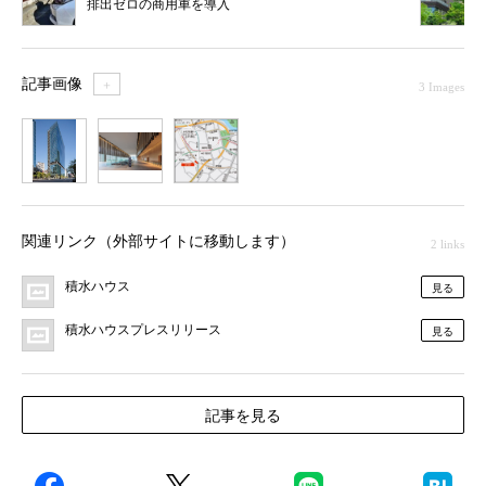
排出ゼロの商用車を導入
記事画像
＋
3 Images
1
2
3
関連リンク（外部サイトに移動します）
2 links
積水ハウス
見る
積水ハウスプレスリリース
見る
記事を見る