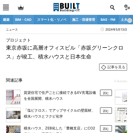
建築
BIM・CAD
スマート化・リノベ
施工・現場管理
BAS・FM
土木
ニュース
2024年5月13日
プロジェクト
東京赤坂に高層オフィスビル「赤坂グリーンクロ
ス」が竣工、積水ハウスと日本生命
記事を見る
関連記事
6 Articles
賃貸住宅で住戸ごとに接続できるEV充電設備
読む
を全国展開、積水ハウス
「塩ビクロス」でアップサイクルの壁面材、
読む
積水ハウスとフクビ化学
積水ハウス、ZEB化した「豊橋支店」にCO2
読む