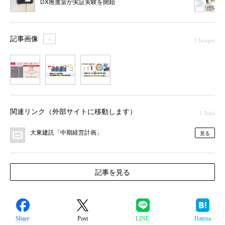
DX推進室が実証実験を開始
記事画像
＋
3 Images
1
2
3
関連リンク（外部サイトに移動します）
1 links
大東建託「中期経営計画」
見る
記事を見る
Share
Post
LINE
Hatena