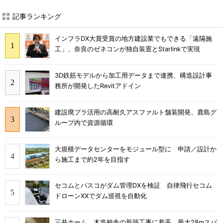
記事ランキング
インフラDX大賞受賞の地方建設業でもできる「遠隔施
工」、奈良のゼネコンが独自装置とStarlinkで実現
3D鉄筋モデルから加工用データまで連携、構造設計事
務所が開発したRevitアドイン
建設廃プラ活用の高耐久アスファルト舗装開発、鹿島グ
ループ内で資源循環
大規模データセンターをモジュール型に 申請／設計か
ら施工まで約2年を目指す
セコムとパスコがダム管理DXを検証 自律飛行セコム
ドローンXXでダム巡視を自動化
三井ホーム、木造校舎の新築工事に着手 最大28mスパ