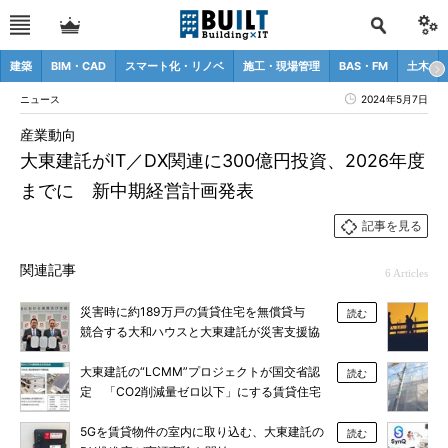
建築
BIM・CAD
スマート化・リノベ
施工・現場管理
BAS・FM
土木
ニュース
2024年5月7日
産業動向
大東建託がIT／DX関連に300億円投資、2026年度
までに 新中期経営計画発表
記事を見る
関連記事
6 Articles
災害時に約189万戸の賃貸住宅を無償貸与
読む
競合する大和ハウスと大東建託が災害支援協
定を結んだ意義
大東建託の“LCMM”プロジェクトが国交省認
読む
定 「CO2削減量ゼロ以下」にする賃貸住宅
を全国へ
5Gを賃貸物件の室内に取り込む、大東建託の
読む