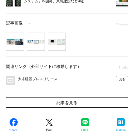
システム」を開発、東急建設など4社
記事画像
＋
3 Images
1
2
3
関連リンク（外部サイトに移動します）
1 links
大末建設プレスリリース
見る
記事を見る
Share
Post
LINE
Hatena