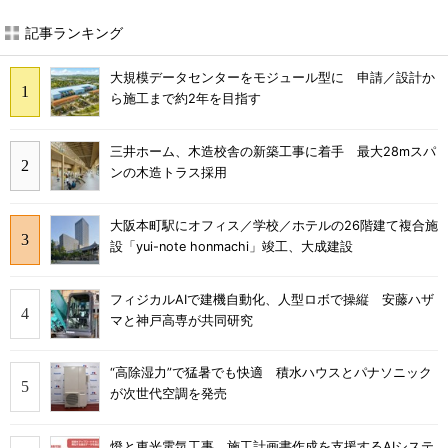
記事ランキング
大規模データセンターをモジュール型に 申請／設計か
ら施工まで約2年を目指す
三井ホーム、木造校舎の新築工事に着手 最大28mスパ
ンの木造トラス採用
大阪本町駅にオフィス／学校／ホテルの26階建て複合施
設「yui-note honmachi」竣工、大成建設
フィジカルAIで建機自動化、人型ロボで操縦 安藤ハザ
マと神戸高専が共同研究
“高除湿力”で猛暑でも快適 積水ハウスとパナソニック
が次世代空調を発売
燈と東光電気工事、施工計画書作成を支援するAIシステ