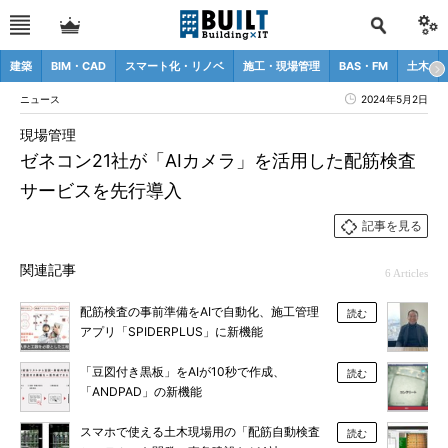
建築
BIM・CAD
スマート化・リノベ
施工・現場管理
BAS・FM
土木
ニュース
2024年5月2日
現場管理
ゼネコン21社が「AIカメラ」を活用した配筋検査
サービスを先行導入
記事を見る
関連記事
6 Articles
配筋検査の事前準備をAIで自動化、施工管理
読む
アプリ「SPIDERPLUS」に新機能
「豆図付き黒板」をAIが10秒で作成、
読む
「ANDPAD」の新機能
スマホで使える土木現場用の「配筋自動検査
読む